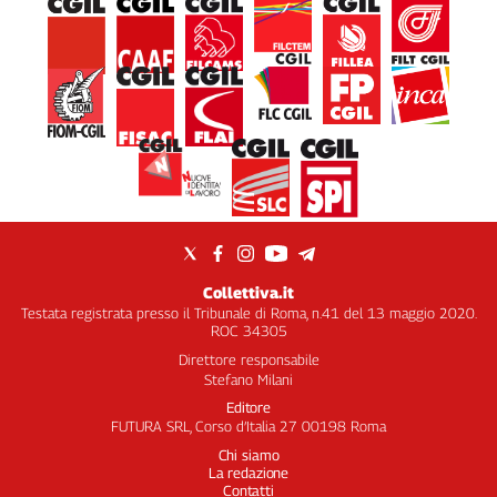
Collettiva.it
Testata registrata presso il Tribunale di Roma, n.41 del 13 maggio 2020.
ROC 34305
Direttore responsabile
Stefano Milani
Editore
FUTURA SRL, Corso d’Italia 27 00198 Roma
Chi siamo
La redazione
Contatti