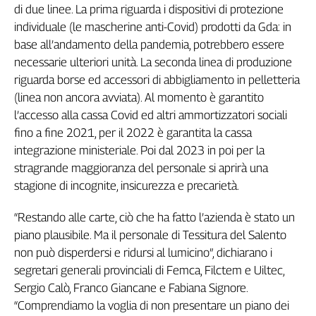
Girasoli
di due linee. La prima riguarda i dispositivi di protezione
Il
individuale (le mascherine anti-Covid) prodotti da Gda: in
Sassolino
base all’andamento della pandemia, potrebbero essere
Linea
necessarie ulteriori unità. La seconda linea di produzione
Economica
riguarda borse ed accessori di abbigliamento in pelletteria
Tech
(linea non ancora avviata). Al momento è garantito
It
l’accesso alla cassa Covid ed altri ammortizzatori sociali
Easy
fino a fine 2021, per il 2022 è garantita la cassa
Inserti
integrazione ministeriale. Poi dal 2023 in poi per la
stragrande maggioranza del personale si aprirà una
Idea
stagione di incognite, insicurezza e precarietà.
Diffusa
InFlai
“Restando alle carte, ciò che ha fatto l’azienda è stato un
piano plausibile. Ma il personale di Tessitura del Salento
Le
trasmissioni
non può disperdersi e ridursi al lumicino”, dichiarano i
tv
segretari generali provinciali di Femca, Filctem e Uiltec,
Work
Sergio Calò, Franco Giancane e Fabiana Signore.
in
“Comprendiamo la voglia di non presentare un piano dei
Progress