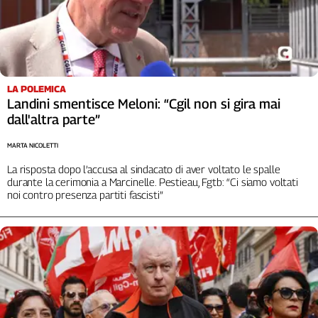
Cerca
Contatti
LA POLEMICA
La
Landini smentisce Meloni: “Cgil non si gira mai
dall'altra parte”
redazione
MARTA NICOLETTI
Newsletter
La risposta dopo l’accusa al sindacato di aver voltato le spalle
durante la cerimonia a Marcinelle. Pestieau, Fgtb: “Ci siamo voltati
noi contro presenza partiti fascisti”
Social