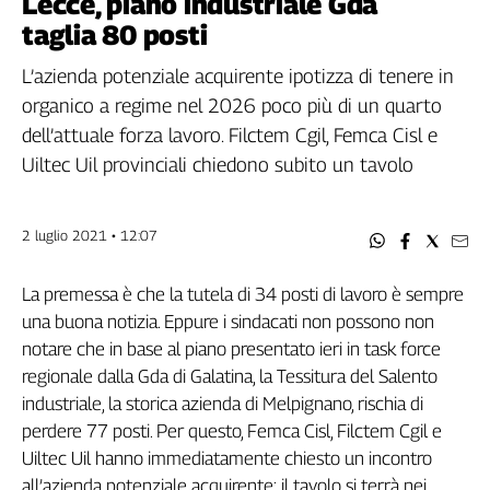
Lecce, piano industriale Gda
Filcams
taglia 80 posti
Filctem
Fillea
L’azienda potenziale acquirente ipotizza di tenere in
Filt
organico a regime nel 2026 poco più di un quarto
Fiom
dell’attuale forza lavoro. Filctem Cgil, Femca Cisl e
Fisac
Uiltec Uil provinciali chiedono subito un tavolo
Flai
Flc
2 luglio 2021 • 12:07
Fp
Nidil
La premessa è che la tutela di 34 posti di lavoro è sempre
Slc
una buona notizia. Eppure i sindacati non possono non
Spi
notare che in base al piano presentato ieri in task force
Inca
regionale dalla Gda di Galatina, la Tessitura del Salento
Caaf
industriale, la storica azienda di Melpignano, rischia di
Speciali
perdere 77 posti. Per questo, Femca Cisl, Filctem Cgil e
Uiltec Uil hanno immediatamente chiesto un incontro
G8
all’azienda potenziale acquirente: il tavolo si terrà nei
di