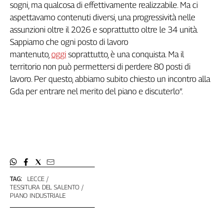
sogni, ma qualcosa di effettivamente realizzabile. Ma ci
L'Italia
aspettavamo contenuti diversi, una progressività nelle
nel
assunzioni oltre il 2026 e soprattutto oltre le 34 unità.
Lavoro
Sappiamo che ogni posto di lavoro
Territori
mantenuto,
oggi
soprattutto, è una conquista. Ma il
territorio non può permettersi di perdere 80 posti di
Abruzzo-
lavoro. Per questo, abbiamo subito chiesto un incontro alla
Molise
Gda per entrare nel merito del piano e discuterlo”.
Alto
Adige
Basilicata
Calabria
Campania
Emilia-
Romagna
Friuli
TAG:
LECCE
TESSITURA DEL SALENTO
Venezia
PIANO INDUSTRIALE
Giulia
Lazio