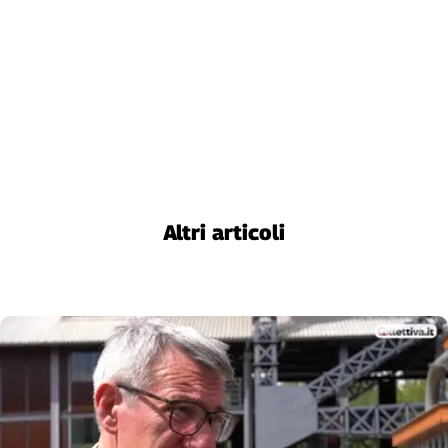
Liguria
Lombardia
Marche
Piemonte
Puglia
Sardegna
Sicilia
Toscana
Trentino
Altri articoli
Umbria
Valle
D'Aosta
Veneto
Archivio
Storico
1955-
2014