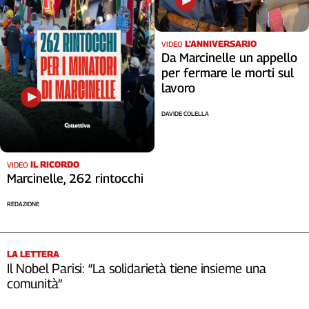
L'ANNIVERSARIO
VIDEO
Da Marcinelle un appello
per fermare le morti sul
lavoro
DAVIDE COLELLA
IL RICORDO
VIDEO
Marcinelle, 262 rintocchi
REDAZIONE
LA LETTERA
Il Nobel Parisi: “La solidarietà tiene insieme una
comunità”