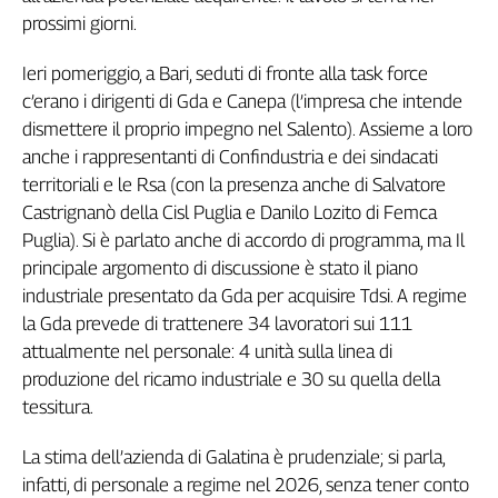
prossimi giorni.
Genova,
il
sangue
Ieri pomeriggio, a Bari, seduti di fronte alla task force
della
c’erano i dirigenti di Gda e Canepa (l’impresa che intende
ragione
dismettere il proprio impegno nel Salento). Assieme a loro
120
anche i rappresentanti di Confindustria e dei sindacati
anni
territoriali e le Rsa (con la presenza anche di Salvatore
Cgil
Castrignanò della Cisl Puglia e Danilo Lozito di Femca
Collettiva
Puglia). Si è parlato anche di accordo di programma, ma Il
Academy
principale argomento di discussione è stato il piano
Collettiva
industriale presentato da Gda per acquisire Tdsi. A regime
Play
la Gda prevede di trattenere 34 lavoratori sui 111
Rubriche
attualmente nel personale: 4 unità sulla linea di
Collettiva
produzione del ricamo industriale e 30 su quella della
Talk
tessitura.
La
settimana
La stima dell’azienda di Galatina è prudenziale; si parla,
Collettiva
infatti, di personale a regime nel 2026, senza tener conto