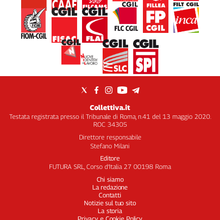
Collettiva.it
Testata registrata presso il Tribunale di Roma, n.41 del 13 maggio 2020.
ROC 34305
Direttore responsabile
Stefano Milani
Editore
FUTURA SRL, Corso d’Italia 27 00198 Roma
Chi siamo
La redazione
Contatti
Notizie sul tuo sito
La storia
Privacy e Cookie Policy