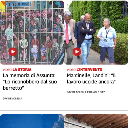
LA STORIA
L’INTERVENTO
VIDEO
VIDEO
La memoria di Assunta:
Marcinelle, Landini: “Il
“Lo riconobbero dal suo
lavoro uccide ancora”
berretto”
DAVIDE COLELLA E DANIELE DIEZ
DAVIDE COLELLA