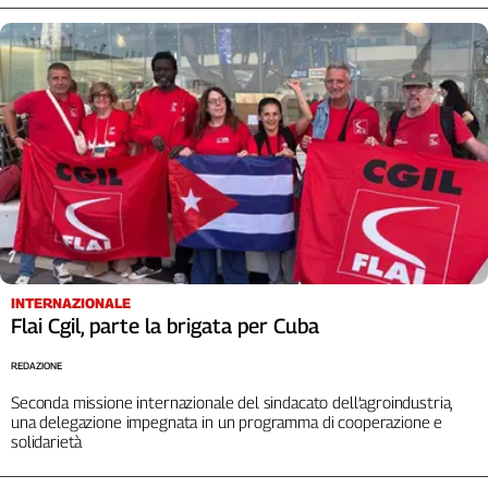
Cerca
Contatti
La
redazione
Newsletter
INTERNAZIONALE
Social
Flai Cgil, parte la brigata per Cuba
REDAZIONE
Seconda missione internazionale del sindacato dell’agroindustria,
una delegazione impegnata in un programma di cooperazione e
solidarietà