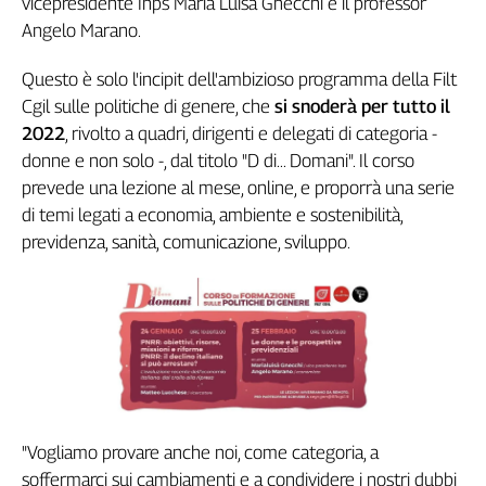
vicepresidente Inps Maria Luisa Gnecchi e il professor
Genova,
Angelo Marano.
il
sangue
Questo è solo l'incipit dell'ambizioso programma della Filt
della
Cgil sulle politiche di genere, che
si snoderà per tutto il
ragione
2022
, rivolto a quadri, dirigenti e delegati di categoria -
120
donne e non solo -, dal titolo "D di... Domani". Il corso
anni
prevede una lezione al mese, online, e proporrà una serie
Cgil
di temi legati a economia, ambiente e sostenibilità,
Collettiva
Academy
previdenza, sanità, comunicazione, sviluppo.
Collettiva
Play
Rubriche
Collettiva
Talk
La
settimana
"Vogliamo provare anche noi, come categoria, a
Collettiva
soffermarci sui cambiamenti e a condividere i nostri dubbi