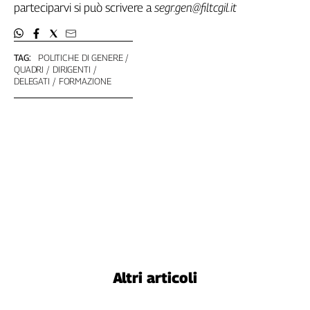
parteciparvi si può scrivere a
segr.gen@filtcgil.it
L'Italia
nel
Lavoro
TAG:
POLITICHE DI GENERE
QUADRI
DIRIGENTI
Territori
DELEGATI
FORMAZIONE
Abruzzo-
Molise
Alto
Adige
Basilicata
Calabria
Campania
Emilia-
Romagna
Friuli
Venezia
Altri articoli
Giulia
Lazio