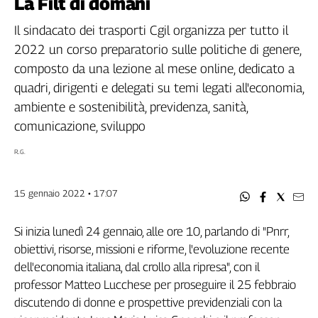
La Filt di domani
Filcams
Filctem
Il sindacato dei trasporti Cgil organizza per tutto il
Fillea
2022 un corso preparatorio sulle politiche di genere,
Filt
composto da una lezione al mese online, dedicato a
Fiom
quadri, dirigenti e delegati su temi legati all'economia,
Fisac
ambiente e sostenibilità, previdenza, sanità,
Flai
comunicazione, sviluppo
Flc
R.G.
Fp
Nidil
Slc
15 gennaio 2022 • 17:07
Spi
Inca
Si inizia lunedì 24 gennaio, alle ore 10, parlando di "Pnrr,
obiettivi, risorse, missioni e riforme, l'evoluzione recente
Caaf
dell'economia italiana, dal crollo alla ripresa", con il
Speciali
professor Matteo Lucchese per proseguire il 25 febbraio
discutendo di donne e prospettive previdenziali con la
G8
di