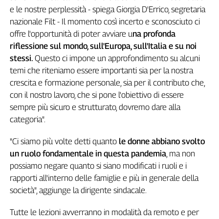
Girasoli
e le nostre perplessità - spiega Giorgia D'Errico, segretaria
Il
nazionale Filt - Il momento così incerto e sconosciuto ci
Sassolino
offre l'opportunità di poter avviare u
na profonda
Linea
riflessione sul mondo, sull'Europa, sull'Italia e su noi
Economica
stessi.
Questo ci impone un approfondimento su alcuni
Tech
temi che riteniamo essere importanti sia per la nostra
It
Easy
crescita e formazione personale, sia per il contributo che,
con il nostro lavoro, che si pone l'obiettivo di essere
Inserti
sempre più sicuro e strutturato, dovremo dare alla
categoria".
Idea
Diffusa
"Ci siamo più volte detti quanto
le donne abbiano svolto
InFlai
un ruolo fondamentale in questa pandemia
, ma non
Le
possiamo negare quanto si siano modificati i ruoli e i
trasmissioni
rapporti all'interno delle famiglie e più in generale della
tv
società", aggiunge la dirigente sindacale.
Work
in
Tutte le lezioni avverranno in modalità da remoto e per
Progress