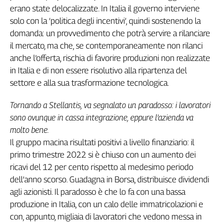
Liguria
erano state delocalizzate. In Italia il governo interviene
Lombardia
solo con la ‘politica degli incentivi’, quindi sostenendo la
Marche
domanda: un provvedimento che potrà servire a rilanciare
Piemonte
il mercato, ma che, se contemporaneamente non rilanci
Puglia
anche l’offerta, rischia di favorire produzioni non realizzate
Sardegna
in Italia e di non essere risolutivo alla ripartenza del
Sicilia
settore e alla sua trasformazione tecnologica.
Toscana
Tornando a Stellantis, va segnalato un paradosso: i lavoratori
Trentino
sono ovunque in cassa integrazione, eppure l’azienda va
Umbria
molto bene.
Valle
Il gruppo macina risultati positivi a livello finanziario: il
D'Aosta
primo trimestre 2022 si è chiuso con un aumento dei
Veneto
ricavi del 12 per cento rispetto al medesimo periodo
Archivio
dell’anno scorso. Guadagna in Borsa, distribuisce dividendi
Storico
agli azionisti. Il paradosso è che lo fa con una bassa
1955-
2014
produzione in Italia, con un calo delle immatricolazioni e
con, appunto, migliaia di lavoratori che vedono messa in