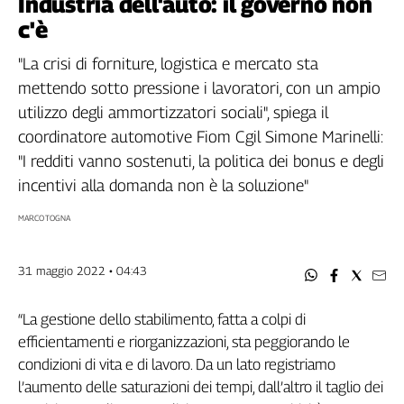
Industria dell'auto: il governo non
Filcams
c'è
Filctem
Fillea
"La crisi di forniture, logistica e mercato sta
Filt
mettendo sotto pressione i lavoratori, con un ampio
Fiom
utilizzo degli ammortizzatori sociali", spiega il
Fisac
coordinatore automotive Fiom Cgil Simone Marinelli:
Flai
"I redditi vanno sostenuti, la politica dei bonus e degli
Flc
incentivi alla domanda non è la soluzione"
Fp
MARCO TOGNA
Nidil
Slc
Spi
31 maggio 2022 • 04:43
Inca
Caaf
“La gestione dello stabilimento, fatta a colpi di
efficientamenti e riorganizzazioni, sta peggiorando le
Speciali
condizioni di vita e di lavoro. Da un lato registriamo
G8
l’aumento delle saturazioni dei tempi, dall’altro il taglio dei
di