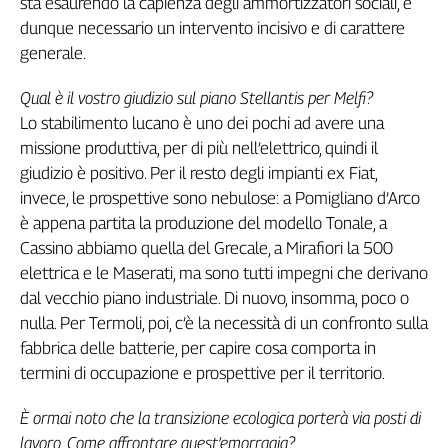
sta esaurendo la capienza degli ammortizzatori sociali, è
Girasoli
dunque necessario un intervento incisivo e di carattere
Il
Sassolino
generale.
Linea
Qual è il vostro giudizio sul piano Stellantis per Melfi?
Economica
Lo stabilimento lucano è uno dei pochi ad avere una
Tech
It
missione produttiva, per di più nell’elettrico, quindi il
Easy
giudizio è positivo. Per il resto degli impianti ex Fiat,
invece, le prospettive sono nebulose: a Pomigliano d’Arco
Inserti
è appena partita la produzione del modello Tonale, a
Idea
Cassino abbiamo quella del Grecale, a Mirafiori la 500
Diffusa
elettrica e le Maserati, ma sono tutti impegni che derivano
InFlai
dal vecchio piano industriale. Di nuovo, insomma, poco o
nulla. Per Termoli, poi, c’è la necessità di un confronto sulla
Le
fabbrica delle batterie, per capire cosa comporta in
trasmissioni
tv
termini di occupazione e prospettive per il territorio.
Work
È ormai noto che la transizione ecologica porterà via posti di
in
lavoro. Come affrontare quest’emorragia?
Progress