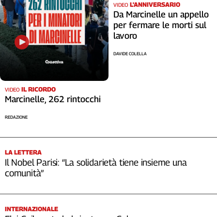
L'ANNIVERSARIO
VIDEO
Da Marcinelle un appello
per fermare le morti sul
lavoro
DAVIDE COLELLA
IL RICORDO
VIDEO
Marcinelle, 262 rintocchi
REDAZIONE
LA LETTERA
Il Nobel Parisi: “La solidarietà tiene insieme una
comunità”
INTERNAZIONALE