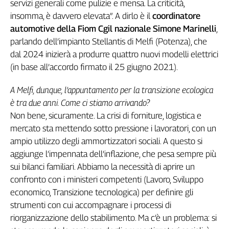
servizi generali come pulizie e mensa. La criticità,
Genova,
insomma, è davvero elevata”. A dirlo è il
coordinatore
il
automotive della Fiom Cgil nazionale Simone Marinelli
,
sangue
parlando dell’impianto Stellantis di Melfi (Potenza), che
della
dal 2024 inizierà a produrre quattro nuovi modelli elettrici
ragione
(in base all’accordo firmato il 25 giugno 2021).
120
anni
Cgil
A Melfi, dunque, l’appuntamento per la transizione ecologica
Collettiva
è tra due anni. Come ci stiamo arrivando?
Academy
Non bene, sicuramente. La crisi di forniture, logistica e
mercato sta mettendo sotto pressione i lavoratori, con un
Collettiva
ampio utilizzo degli ammortizzatori sociali. A questo si
Play
aggiunge l’impennata dell’inflazione, che pesa sempre più
Rubriche
sui bilanci familiari. Abbiamo la necessità di aprire un
Collettiva
confronto con i ministeri competenti (Lavoro, Sviluppo
Talk
economico, Transizione tecnologica) per definire gli
La
strumenti con cui accompagnare i processi di
settimana
riorganizzazione dello stabilimento. Ma c’è un problema: si
Collettiva