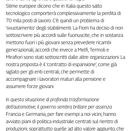
Stime europee dicono che in Italia questo salto
L'Italia
nel
tecnologico comporterà complessivamente la perdita di
Lavoro
70 mila posti di lavoro. C’è quindi un problema di
‘svuotamento’ degli stabilimenti. La Fiom ha deciso di non
Territori
sottoscrivere più accordi sulle fuoriuscite, che in sostanza
Abruzzo-
mettono fuori i più giovani senza prevedere ricambi
Molise
generazionali, accordi che invece a Melfi, Termoli e
Alto
Mirafiori sono stati sottoscritti dalle altre organizzazioni. La
Adige
nostra proposta è il ‘contratto di espansione’, come già
Basilicata
siglato per gli enti centrali, che permette di
Calabria
accompagnare i lavoratori maturi alla pensione e
Campania
assumere forze giovani.
Emilia-
Romagna
In questa situazione di profonda trasformazione
Friuli
dell’automotive, il governo sembra brillare per assenza.
Venezia
Francia e Germania, per fare esempi a noi vicini, hanno
Giulia
avviato piani di politica industriale centrati sul rientro di
Lazio
produzioni, soprattutto quelle ad alto valore aggiunto, che