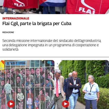
Cerca
INTERNAZIONALE
Contatti
Flai Cgil, parte la brigata per Cuba
REDAZIONE
La
Seconda missione internazionale del sindacato dell’agroindustria,
redazione
una delegazione impegnata in un programma di cooperazione e
solidarietà
Newsletter
Social