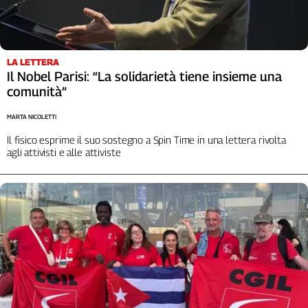
Liguria
Lombardia
Marche
Piemonte
LA LETTERA
Il Nobel Parisi: “La solidarietà tiene insieme una
Puglia
comunità”
Sardegna
Sicilia
MARTA NICOLETTI
Toscana
Il fisico esprime il suo sostegno a Spin Time in una lettera rivolta
Trentino
agli attivisti e alle attiviste
Umbria
Valle
D'Aosta
Veneto
Archivio
Storico
1955-
2014