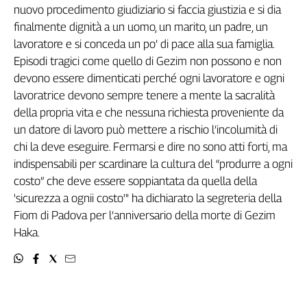
Girasoli
nuovo procedimento giudiziario si faccia giustizia e si dia
Il
finalmente dignità a un uomo, un marito, un padre, un
Sassolino
lavoratore e si conceda un po’ di pace alla sua famiglia.
Linea
Episodi tragici come quello di Gezim non possono e non
Economica
devono essere dimenticati perché ogni lavoratore e ogni
Tech
lavoratrice devono sempre tenere a mente la sacralità
It
della propria vita e che nessuna richiesta proveniente da
Easy
un datore di lavoro può mettere a rischio l’incolumità di
Inserti
chi la deve eseguire. Fermarsi e dire no sono atti forti, ma
indispensabili per scardinare la cultura del “produrre a ogni
Idea
costo” che deve essere soppiantata da quella della
Diffusa
'sicurezza a ognii costo'" ha dichiarato la segreteria della
InFlai
Fiom di Padova per l’anniversario della morte di Gezim
Le
Haka.
trasmissioni
tv
Work
in
Progress