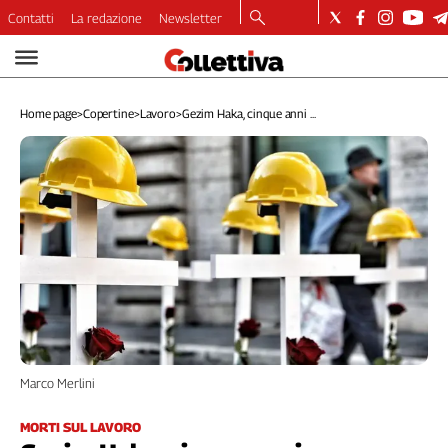
Contatti
La redazione
Newsletter
Video
Podcast
Home page
>
Copertine
>
Lavoro
>
Gezim Haka, cinque anni ...
Dirette
Longform
Copertine
Economia
Lavoro
Ambiente
Diritti
Welfare
Italia
Internazionale
Culture
Marco Merlini
Categorie
MORTI SUL LAVORO