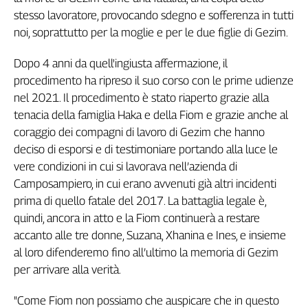
stesso lavoratore, provocando sdegno e sofferenza in tutti
Genova,
il
noi, soprattutto per la moglie e per le due figlie di Gezim.
sangue
della
Dopo 4 anni da quell'ingiusta affermazione, il
ragione
procedimento ha ripreso il suo corso con le prime udienze
120
nel 2021. Il procedimento è stato riaperto grazie alla
anni
tenacia della famiglia Haka e della Fiom e grazie anche al
Cgil
coraggio dei compagni di lavoro di Gezim che hanno
Collettiva
deciso di esporsi e di testimoniare portando alla luce le
Academy
vere condizioni in cui si lavorava nell’azienda di
Collettiva
Camposampiero, in cui erano avvenuti già altri incidenti
Play
prima di quello fatale del 2017. La battaglia legale è,
Rubriche
quindi, ancora in atto e la Fiom continuerà a restare
Collettiva
accanto alle tre donne, Suzana, Xhanina e Ines, e insieme
Talk
al loro difenderemo fino all’ultimo la memoria di Gezim
La
per arrivare alla verità.
settimana
Collettiva
"Come Fiom non possiamo che auspicare che in questo