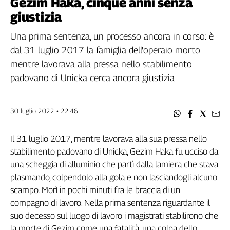
Gezim Haka, cinque anni senza
Filcams
giustizia
Filctem
Fillea
Una prima sentenza, un processo ancora in corso: è
Filt
dal 31 luglio 2017 la famiglia dell'operaio morto
Fiom
mentre lavorava alla pressa nello stabilimento
Fisac
padovano di Unicka cerca ancora giustizia
Flai
Flc
30 luglio 2022 • 22:46
Fp
Nidil
Il 31 luglio 2017, mentre lavorava alla sua pressa nello
Slc
stabilimento padovano di Unicka, Gezim Haka fu ucciso da
Spi
una scheggia di alluminio che partì dalla lamiera che stava
Inca
plasmando, colpendolo alla gola e non lasciandogli alcuno
Caaf
scampo. Morì in pochi minuti fra le braccia di un
Speciali
compagno di lavoro. Nella prima sentenza riguardante il
suo decesso sul luogo di lavoro i magistrati stabilirono che
G8
la morte di Gezim come una fatalità, una colpa dello
di