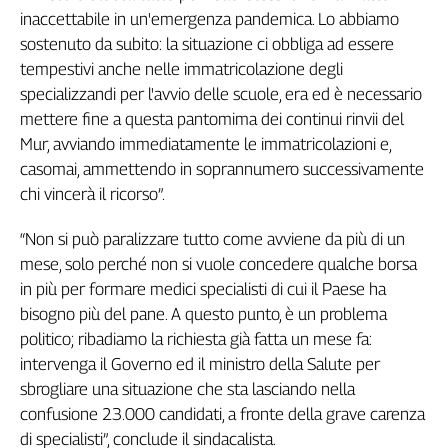
inaccettabile in un'emergenza pandemica. Lo abbiamo
Genova,
il
sostenuto da subito: la situazione ci obbliga ad essere
sangue
tempestivi anche nelle immatricolazione degli
della
specializzandi per l'avvio delle scuole, era ed è necessario
ragione
mettere fine a questa pantomima dei continui rinvii del
120
Mur, avviando immediatamente le immatricolazioni e,
anni
casomai, ammettendo in soprannumero successivamente
Cgil
chi vincerà il ricorso”.
Collettiva
Academy
“Non si può paralizzare tutto come avviene da più di un
mese, solo perché non si vuole concedere qualche borsa
Collettiva
Play
in più per formare medici specialisti di cui il Paese ha
Rubriche
bisogno più del pane. A questo punto, è un problema
Collettiva
politico; ribadiamo la richiesta già fatta un mese fa:
Talk
intervenga il Governo ed il ministro della Salute per
La
sbrogliare una situazione che sta lasciando nella
settimana
confusione 23.000 candidati, a fronte della grave carenza
Collettiva
di specialisti”, conclude il sindacalista.