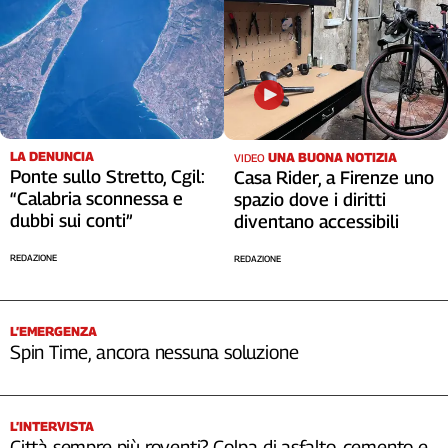
LA DENUNCIA
UNA BUONA NOTIZIA
VIDEO
Ponte sullo Stretto, Cgil:
Casa Rider, a Firenze uno
“Calabria sconnessa e
spazio dove i diritti
dubbi sui conti”
diventano accessibili
REDAZIONE
REDAZIONE
L’EMERGENZA
Spin Time, ancora nessuna soluzione
L’INTERVISTA
Città sempre più roventi? Colpa di asfalto, cemento e