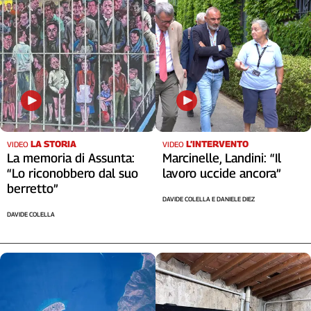
Cerca
Contatti
La
redazione
LA STORIA
L’INTERVENTO
VIDEO
VIDEO
La memoria di Assunta:
Marcinelle, Landini: “Il
Newsletter
“Lo riconobbero dal suo
lavoro uccide ancora”
berretto”
Social
DAVIDE COLELLA E DANIELE DIEZ
DAVIDE COLELLA