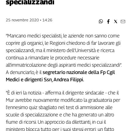
specializzandi
Filcams
Filctem
Fillea
25 novembre 2020 • 14:26
Filt
Fiom
“Mancano medici specialisti, le aziende non sanno come
Fisac
coprire gli organici, le Regioni chiedono di far lavorare gli
Flai
specializzandi, ma il ministero dell’Università e ricerca
Flc
continua a rimandare le procedure necessarie
Fp
all'immatricolazione degli aspiranti medici specializzandi”.
A denunciarlo, è il
segretario nazionale della Fp Cgil
Nidil
Medici e dirigenti Ssn, Andrea Filippi.
Slc
Spi
"È di ieri la notizia - afferma il dirigente sindacale - che il
Inca
Mur avrebbe nuovamente modificato la graduatoria per
Caaf
l'ennesimo quiz sbagliato nel test di ammissione alle
scuole di specializzazione e che ha generato un altro
Speciali
fiume di ricorsi. Un approccio da dilettanti, in cui il
G8
ministero blocca tutto per i suoi stessi errori: un fatto
di