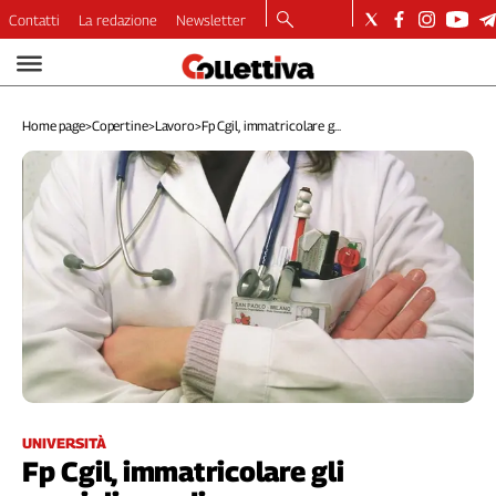
Contatti
La redazione
Newsletter
Video
Podcast
Home page
>
Copertine
>
Lavoro
>
Fp Cgil, immatricolare g...
Dirette
Longform
Copertine
Economia
Lavoro
Ambiente
Diritti
Welfare
Italia
Internazionale
Culture
UNIVERSITÀ
Fp Cgil, immatricolare gli
Categorie