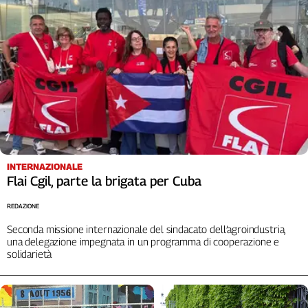
Liguria
Lombardia
Marche
Piemonte
Puglia
Sardegna
Sicilia
Toscana
Trentino
Umbria
INTERNAZIONALE
Flai Cgil, parte la brigata per Cuba
Valle
D'Aosta
REDAZIONE
Veneto
Seconda missione internazionale del sindacato dell’agroindustria,
una delegazione impegnata in un programma di cooperazione e
Archivio
solidarietà
Storico
1955-
2014