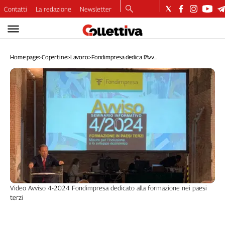
Contatti
La redazione
Newsletter
Video
Podcast
Home page
>
Copertine
>
Lavoro
>
Fondimpresa dedica l’Avv...
Dirette
Longform
Copertine
Economia
Lavoro
Ambiente
Diritti
Welfare
Italia
Internazionale
Video Avviso 4-2024 Fondimpresa dedicato alla formazione nei paesi
Culture
terzi
Categorie