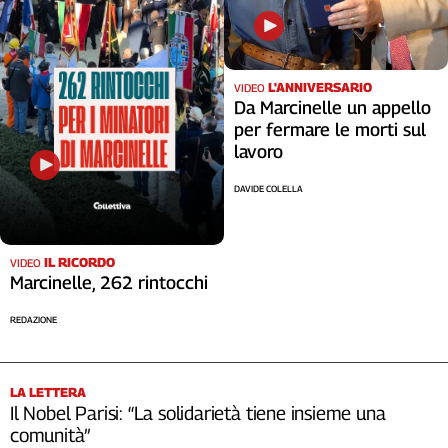
L'ANNIVERSARIO
VIDEO
Da Marcinelle un appello
per fermare le morti sul
lavoro
DAVIDE COLELLA
IL RICORDO
VIDEO
Marcinelle, 262 rintocchi
REDAZIONE
LA LETTERA
Il Nobel Parisi: “La solidarietà tiene insieme una
comunità”