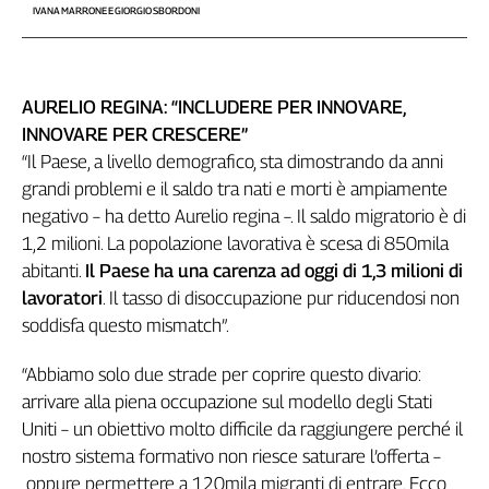
IVANA MARRONE E GIORGIO SBORDONI
Cerca
Contatti
AURELIO REGINA: “INCLUDERE PER INNOVARE,
INNOVARE PER CRESCERE”
La
“Il Paese, a livello demografico, sta dimostrando da anni
grandi problemi e il saldo tra nati e morti è ampiamente
redazione
negativo – ha detto Aurelio regina –. Il saldo migratorio è di
1,2 milioni. La popolazione lavorativa è scesa di 850mila
Newsletter
abitanti.
Il Paese ha una carenza ad oggi di 1,3 milioni di
lavoratori
. Il tasso di disoccupazione pur riducendosi non
Social
soddisfa questo mismatch”.
“Abbiamo solo due strade per coprire questo divario:
arrivare alla piena occupazione sul modello degli Stati
Uniti – un obiettivo molto difficile da raggiungere perché il
nostro sistema formativo non riesce saturare l’offerta –
oppure permettere a 120mila migranti di entrare. Ecco