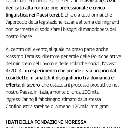
ha lanciato Fondimpresa presentando
l’Avviso 4/2024,
Genova,
dedicato alla formazione professionale e civico
il
linguistica nei Paesi terzi
. È chiaro a tutti, ormai, che
sangue
l’approccio della legislazione italiana al tema dei migranti
della
non permette di soddisfare i bisogni di manodopera del
ragione
nostro Paese.
120
anni
Al centro dell’evento, al quale ha preso parte anche
Cgil
Massimo Temussi, direttore generale delle Politiche attive
Collettiva
Academy
del ministero del Lavoro e delle Politiche sociali, l’avviso
4/2024,
un esperimento che prende il via proprio dal
Collettiva
cosiddetto mismatch, il disequilibrio tra domanda e
Play
offerta di lavoro
, che ostacola il processo produttivo nel
Rubriche
nostro Paese. In Italia, a fronte di circa 100mila
Collettiva
ingressi l’anno, il fabbisogno stimato dalla stessa
Talk
Confindustria sarebbe di almeno 120mila immigrati.
La
settimana
I DATI DELLA FONDAZIONE MORESSA
Collettiva