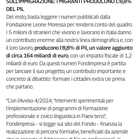
SULL’IMMIGRAZIONE: I MIGRANTI PRODUCONO L’8,8%
Girasoli
DEL PIL
Il
Sassolino
Del resto, basta leggere i numeri pubblicati dalla
Linea
Fondazione Leone Moressa per rendersi conto del quadro.
Economica
I 5 milioni di stranieri che vivono e lavorano in Italia danno
Tech
un contributo enorme alla nostra linea demografica e, con
It
il loro lavoro,
producono l’8,8% di Pil, un valore aggiunto
Easy
di circa 164 miliardi di euro
, con un impatto fiscale di 1,2
miliardi di euro. Da questi numeri Fondimpresa è partita
Inserti
per lanciare il suo progetto, un contributo importante e
Idea
concreto al dibattito: formare i cittadini extra Ue prima
Diffusa
che partano.
InFlai
“Con l’Avviso 4/2024, “Interventi sperimentali per
Le
l’implementazione di programmi di formazione
trasmissioni
tv
professionale e civico linguistica in Paesi terzi”,
Fondimpresa – si legge sul sito del Fondo – finanzia la
Work
in
realizzazione di percorsi formativi, beneficiati da aziende
Progress