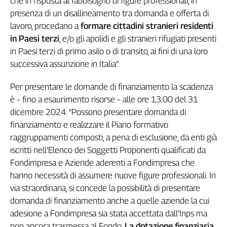
che in risposta al fabbisogno di figure professionali, in
L'Italia
presenza di un disallineamento tra domanda e offerta di
nel
lavoro, procedano a
formare cittadini stranieri residenti
Lavoro
in Paesi terzi
, e/o gli apolidi e gli stranieri rifugiati presenti
in Paesi terzi di primo asilo o di transito, ai fini di una loro
Territori
successiva assunzione in Italia”.
Abruzzo-
Molise
Per presentare le domande di finanziamento la scadenza
Alto
è – fino a esaurimento risorse – alle ore 13.00 del 31
Adige
dicembre 2024. “Possono presentare domanda di
Basilicata
finanziamento e realizzare il Piano formativo
Calabria
raggruppamenti composti, a pena di esclusione, da enti già
Campania
iscritti nell’Elenco dei Soggetti Proponenti qualificati da
Emilia-
Fondimpresa e Aziende aderenti a Fondimpresa che
Romagna
hanno necessità di assumere nuove figure professionali. In
Friuli
via straordinaria, si concede la possibilità di presentare
Venezia
domanda di finanziamento anche a quelle aziende la cui
Giulia
adesione a Fondimpresa sia stata accettata dall’Inps ma
Lazio
non ancora trasmessa al Fondo.
La dotazione finanziaria