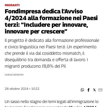
Filcams
MIGRANTI
Filctem
Fondimpresa dedica l’Avviso
Fillea
4/2024 alla formazione nei Paesi
Filt
terzi: “Includere per innovare,
Fiom
innovare per crescere”
Fisac
Il progetto è dedicato alla formazione professionale
Flai
e civico linguistica nei Paesi terzi. Un esperimento
Flc
Fp
che prende il via dal cosiddetto mismatch, il
Nidil
disequilibrio tra domanda e offerta di lavoro. I
Slc
migranti producono l’8,8% del Pil
Spi
GIORGIO SBORDONI
Inca
Caaf
28 ottobre 2024 • 10:22
Speciali
Un sasso nello stagno dei temi legati all’immigrazione lo
G8
di