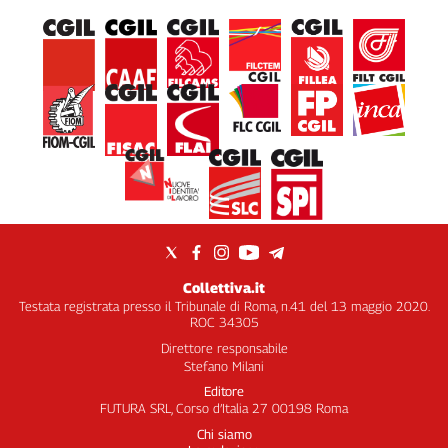
Collettiva.it
Testata registrata presso il Tribunale di Roma, n.41 del 13 maggio 2020.
ROC 34305
Direttore responsabile
Stefano Milani
Editore
FUTURA SRL, Corso d’Italia 27 00198 Roma
Chi siamo