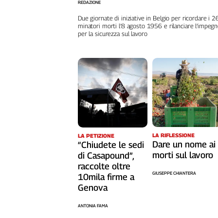
Liguria
REDAZIONE
Lombardia
Due giornate di iniziative in Belgio per ricordare i 
minatori morti l’8 agosto 1956 e rilanciare l’impeg
Marche
per la sicurezza sul lavoro
Piemonte
Puglia
Sardegna
Sicilia
Toscana
Trentino
Umbria
Valle
LA RIFLESSIONE
LA PETIZIONE
D'Aosta
Dare un nome ai
“Chiudete le sedi
Veneto
morti sul lavoro
di Casapound”,
raccolte oltre
Archivio
GIUSEPPE CHIANTERA
10mila firme a
Storico
Genova
1955-
2014
ANTONIA FAMA