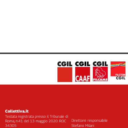
Cerca
Contatti
La
redazione
Newsletter
Social
Collettiva.it
Testata registrata presso il Tribunale di
Direttore responsabile
Roma, n.41 del 13 maggio 2020. ROC
34305
Stefano Milani