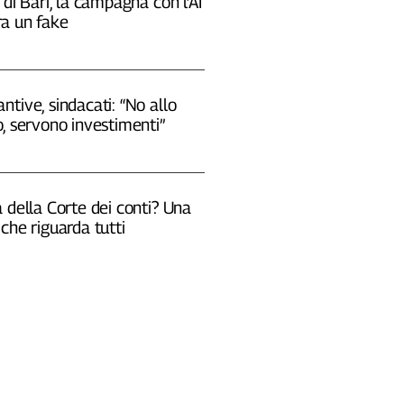
 di Bari, la campagna con l’AI
a un fake
tive, sindacati: “No allo
, servono investimenti”
 della Corte dei conti? Una
che riguarda tutti