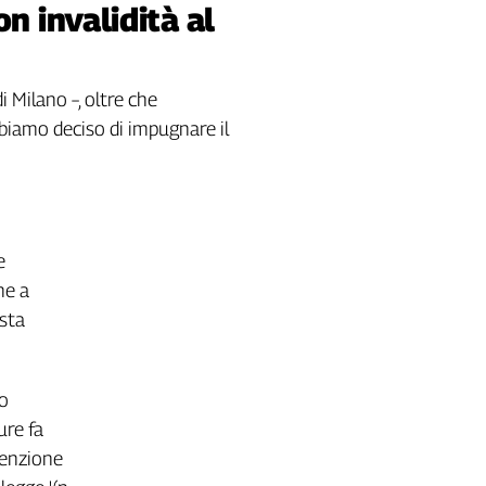
n invalidità al
 Milano –, oltre che
abbiamo deciso di impugnare il
e
ne a
ista
po
ure fa
tenzione