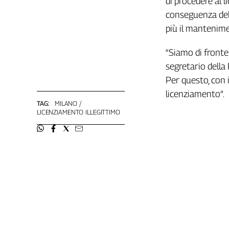
di procedere al 
Girasoli
conseguenza dell
Il
Sassolino
più il mantenime
Linea
Economica
“Siamo di fronte
Tech
segretario della 
It
Per questo, con i
Easy
licenziamento”.
TAG:
MILANO
Inserti
LICENZIAMENTO ILLEGITTIMO
Idea
Diffusa
InFlai
Le
trasmissioni
tv
Work
in
Progress