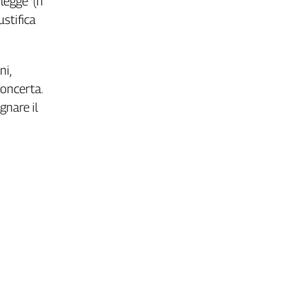
legge '(n
stifica
ni,
concerta.
gnare il