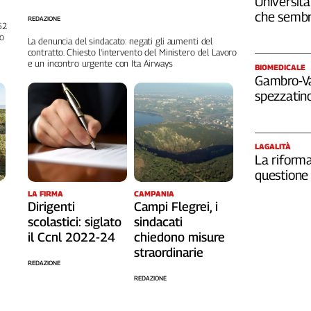
Università
che sembr
REDAZIONE
262
no
La denuncia del sindacato: negati gli aumenti del
contratto. Chiesto l'intervento del Ministero del Lavoro
e un incontro urgente con Ita Airways
BIOMEDICALE
Gambro-Van
spezzatino
LAGALITÀ
La riforma
questione 
LA FIRMA
CAMPANIA
Dirigenti
Campi Flegrei, i
scolastici: siglato
sindacati
il Ccnl 2022-24
chiedono misure
straordinarie
REDAZIONE
REDAZIONE