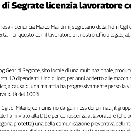
i Segrate licenzia lavoratore co
rosa – denuncia Marco Mandrini, segretario della Fiom Cgil di
ta. Per questo, con il lavoratore e il nostro ufficio legale, 
 Gear di Segrate, sito locale di una multinazionale, produc
circa 40 dipendenti. Uno di loro, per anni addetto alle macchi
co, a causa di una malattia ha progressivamente perso la v
nvalidità del 100%.
gil di Milano, con cinismo da 'guinness dei primati', il grup
ale ha inviato alla Dtl e per conoscenza al lavoratore (che p
egoria protetta) una bella comunicazione preventiva dell’in