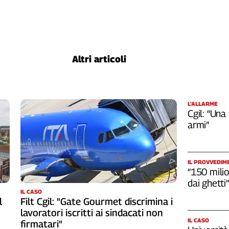
Altri articoli
L’ALLARME
Cgil: “Una
armi”
IL PROVVEDIM
“150 milio
dai ghetti”
IL CASO
l
Filt Cgil: "Gate Gourmet discrimina i
lavoratori iscritti ai sindacati non
IL CASO
firmatari"