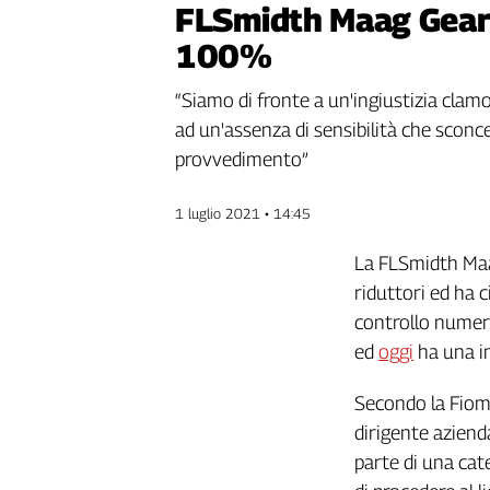
FLSmidth Maag Gear d
Genova,
100%
il
sangue
della
“Siamo di fronte a un'ingiustizia clamo
ragione
ad un'assenza di sensibilità che sconcer
120
provvedimento”
anni
Cgil
1 luglio 2021 • 14:45
Collettiva
Academy
La FLSmidth Maag
Collettiva
riduttori ed ha 
Play
controllo numeri
Rubriche
ed
oggi
ha una i
Collettiva
Talk
Secondo la Fiom C
La
dirigente aziend
settimana
parte di una cat
Collettiva