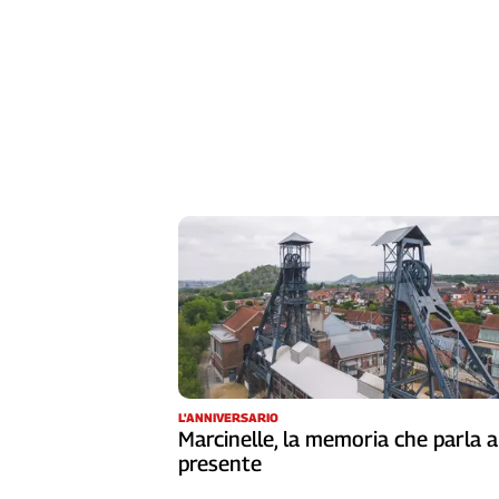
L'Italia
nel
Lavoro
Territori
Abruzzo-
Molise
Alto
Adige
Basilicata
Calabria
Campania
Emilia-
Romagna
Friuli
L'ANNIVERSARIO
Venezia
Marcinelle, la memoria che parla a
Giulia
presente
Lazio