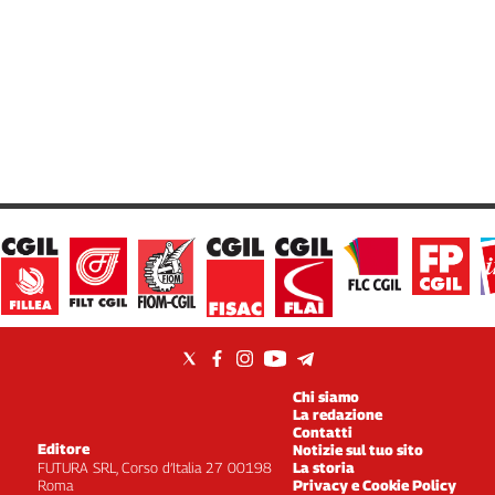
Chi siamo
La redazione
Contatti
Editore
Notizie sul tuo sito
FUTURA SRL, Corso d’Italia 27 00198
La storia
Roma
Privacy e Cookie Policy