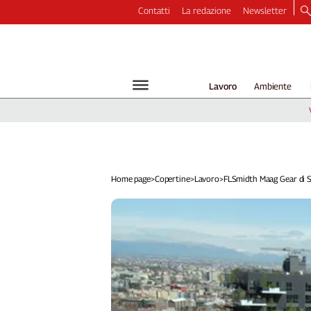
Contatti
La redazione
Newsletter
Video
Podcast
Dirette
Lavoro
Ambiente
Longform
Copertine
Economia
Lavoro
Ambiente
Home page
>
Copertine
>
Lavoro
>
FLSmidth Maag Gear di Se
Diritti
Welfare
Italia
Internazionale
Culture
Categorie