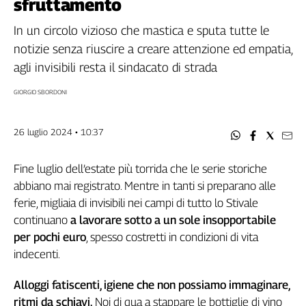
sfruttamento
Filcams
Filctem
In un circolo vizioso che mastica e sputa tutte le
Fillea
notizie senza riuscire a creare attenzione ed empatia,
Filt
agli invisibili resta il sindacato di strada
Fiom
GIORGIO SBORDONI
Fisac
Flai
26 luglio 2024 • 10:37
Flc
Fp
Fine luglio dell’estate più torrida che le serie storiche
Nidil
abbiano mai registrato. Mentre in tanti si preparano alle
Slc
ferie, migliaia di invisibili nei campi di tutto lo Stivale
Spi
continuano
a lavorare sotto a un sole insopportabile
Inca
per pochi euro
, spesso costretti in condizioni di vita
Caaf
indecenti.
Speciali
Alloggi fatiscenti, igiene che non possiamo immaginare,
G8
ritmi da schiavi.
Noi di qua a stappare le bottiglie di vino
di