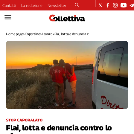
Contatti
La redazione
Newsletter
Video
Podcast
Home page
>
Copertine
>
Lavoro
>
Flai, lotta e denuncia c...
Dirette
Longform
Copertine
Economia
Lavoro
Ambiente
Diritti
Welfare
Italia
Internazionale
Culture
STOP CAPORALATO
Flai, lotta e denuncia contro lo
Categorie