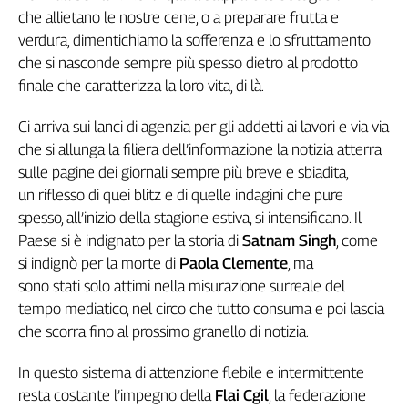
che allietano le nostre cene, o a preparare frutta e
Genova,
il
verdura, dimentichiamo la sofferenza e lo sfruttamento
sangue
che si nasconde sempre più spesso dietro al prodotto
della
finale che caratterizza la loro vita, di là.
ragione
120
Ci arriva sui lanci di agenzia per gli addetti ai lavori e via via
anni
che si allunga la filiera dell’informazione la notizia atterra
Cgil
sulle pagine dei giornali sempre più breve e sbiadita,
Collettiva
un riflesso di quei blitz e di quelle indagini che pure
Academy
spesso, all’inizio della stagione estiva, si intensificano. Il
Paese si è indignato per la storia di
Satnam Singh
, come
Collettiva
Play
si indignò per la morte di
Paola Clemente
, ma
Rubriche
sono stati solo attimi nella misurazione surreale del
Collettiva
tempo mediatico, nel circo che tutto consuma e poi lascia
Talk
che scorra fino al prossimo granello di notizia.
La
settimana
In questo sistema di attenzione flebile e intermittente
Collettiva
resta costante l’impegno della
Flai Cgil
, la federazione