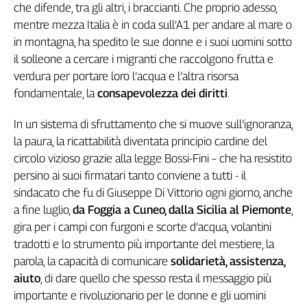
Girasoli
che difende, tra gli altri, i braccianti. Che proprio adesso,
Il
mentre mezza Italia è in coda sull’A1 per andare al mare o
Sassolino
in montagna, ha spedito le sue donne e i suoi uomini sotto
Linea
il solleone a cercare i migranti che raccolgono frutta e
Economica
verdura per portare loro l’acqua e l’altra risorsa
Tech
fondamentale, la
consapevolezza dei diritti
.
It
Easy
In un sistema di sfruttamento che si muove sull’ignoranza,
la paura, la ricattabilità diventata principio cardine del
Inserti
circolo vizioso grazie alla legge Bossi-Fini – che ha resistito
Idea
persino ai suoi firmatari tanto conviene a tutti - il
Diffusa
sindacato che fu di Giuseppe Di Vittorio ogni giorno, anche
InFlai
a fine luglio,
da Foggia a Cuneo, dalla Sicilia al Piemonte
,
gira per i campi con furgoni e scorte d’acqua, volantini
Le
trasmissioni
tradotti e lo strumento più importante del mestiere, la
tv
parola, la capacità di comunicare
solidarietà, assistenza,
Work
aiuto
, di dare quello che spesso resta il messaggio più
in
importante e rivoluzionario per le donne e gli uomini
Progress