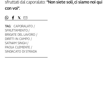
sfruttati dal caporalato:
“Non siete soli, ci siamo noi qui
L'Italia
con voi”.
nel
Lavoro
TAG:
CAPORALATO
Territori
SFRUTTAMENTO
BRIGATE DEL LAVORO
Abruzzo-
DIRITTI IN CAMPO
Molise
SATNAM SINGH
Alto
PAOLA CLEMENTE
SINDACATO DI STRADA
Adige
Basilicata
Calabria
Campania
Emilia-
Romagna
Friuli
Venezia
Giulia
Lazio