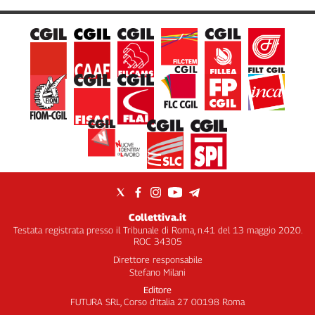
Collettiva.it
Testata registrata presso il Tribunale di Roma, n.41 del 13 maggio 2020.
ROC 34305
Direttore responsabile
Stefano Milani
Editore
FUTURA SRL, Corso d’Italia 27 00198 Roma