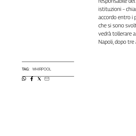
responsabile del
Girasoli
istituzioni – chi
Il
Sassolino
accordo entro i p
Linea
che si sono svol
Economica
vedrà tollerare a
Tech
Napoli, dopo tre 
It
Easy
Inserti
TAG:
WHIRPOOL
Idea
Diffusa
InFlai
Le
trasmissioni
tv
Work
in
Progress