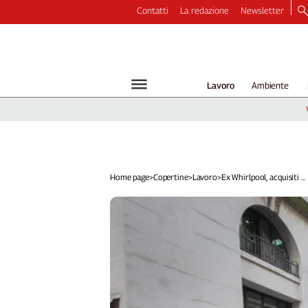
Contatti
La redazione
Newsletter
Video
Podcast
Dirette
Lavoro
Ambiente
Longform
Copertine
Economia
Lavoro
Ambiente
Home page
>
Copertine
>
Lavoro
>
Ex Whirlpool, acquisiti ...
Diritti
Welfare
Italia
Internazionale
Culture
Categorie