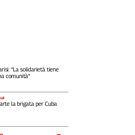
risi: “La solidarietà tiene
na comunità”
ALE
 parte la brigata per Cuba
IA