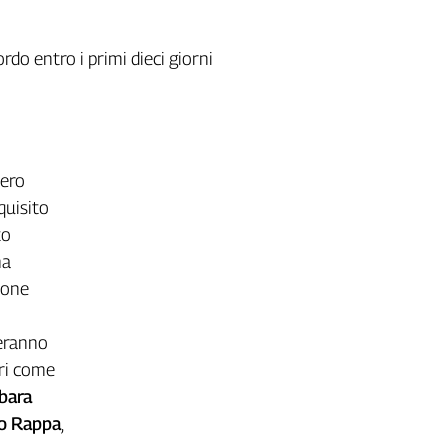
rdo entro i primi dieci giorni
tero
uisito
to
a
zione
reranno
ori come
bara
o Rappa
,