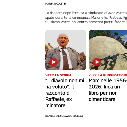
Liguria
MARTA NICOLETTI
Lombardia
La risposta dopo l’accusa al sindacato di aver voltato
Marche
spalle durante la cerimonia a Marcinelle. Pestieau, Fg
“Ci siamo voltati noi contro presenza partiti fascisti”
Piemonte
Puglia
Sardegna
Sicilia
Toscana
Trentino
Umbria
Valle
VIDEO
LA STORIA
VIDEO
LA PUBBLICAZION
“Il diavolo non mi
Marcinelle 1956
D'Aosta
ha voluto”: il
2026: Inca un
Veneto
racconto di
libro per non
Raffaele, ex
dimenticare
Archivio
minatore
Storico
1955-
2014
DANIELE DIEZ E DAVIDE COLELLA