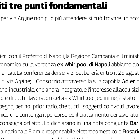
iti tre punti fondamentali
 per via Argine non può più attendere, si può trovare un acco
 ieri con il Prefetto di Napoli, la Regione Campania e il minis
economico sulla vertenza
ex Whirlpool di Napoli
abbiamo acq
entali. La conferenza dei servizi delibererà entro il 25 agos
ito di via Argine; il Consorzio attraverso la sua capofila
Adler
h
no industriale, che andrà integrato, e l’interesse all’acquisi
o e di tutti i lavoratori della ex Whirlpool; ed infine, è stato
gno, per noi prioritario, che tutti i soggetti coinvolti lavo
ico che contenga il percorso ed il trattamento dei lavorat
consegna del sito". Lo dichiarano in una nota congiunta
Bar
ria nazionale Fiom e responsabile elettrodomestico e
Rosari