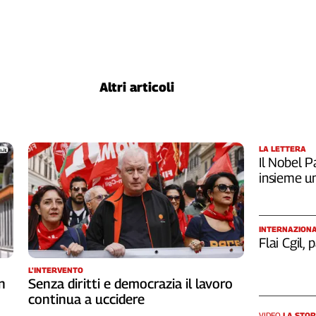
Altri articoli
LA LETTERA
Il Nobel Pa
insieme u
INTERNAZION
Flai Cgil,
L'INTERVENTO
n
Senza diritti e democrazia il lavoro
continua a uccidere
VIDEO
LA STOR