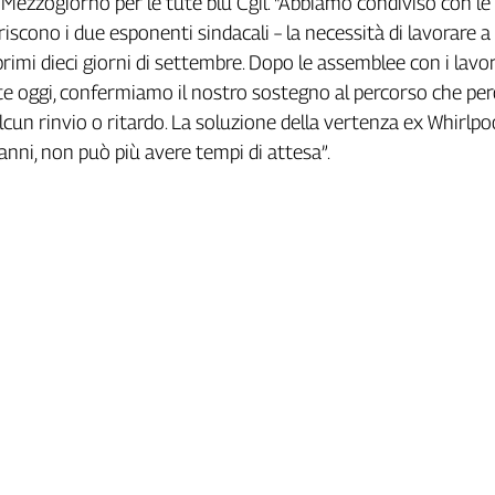
 Mezzogiorno per le tute blu Cgil. "Abbiamo condiviso con le
ariscono i due esponenti sindacali – la necessità di lavorare a
rimi dieci giorni di settembre. Dopo le assemblee con i lavor
te oggi, confermiamo il nostro sostegno al percorso che per
lcun rinvio o ritardo. La soluzione della vertenza ex Whirlpoo
anni, non può più avere tempi di attesa”.