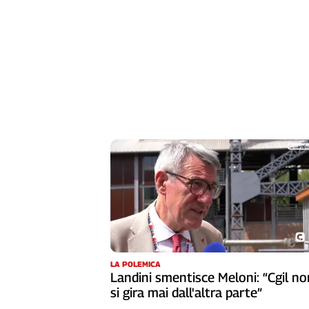
L'Italia
nel
Lavoro
Territori
Abruzzo-
Molise
Alto
Adige
Basilicata
Calabria
Campania
Emilia-
Romagna
Friuli
Venezia
LA POLEMICA
Landini smentisce Meloni: “Cgil no
Giulia
si gira mai dall'altra parte”
Lazio