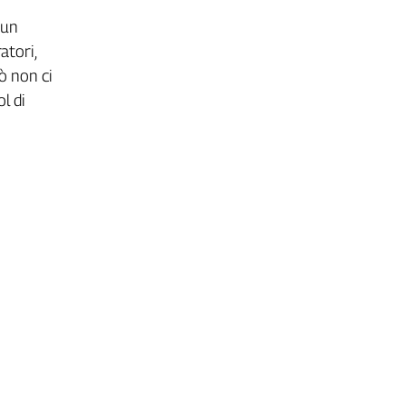
 un
atori,
ò non ci
l di