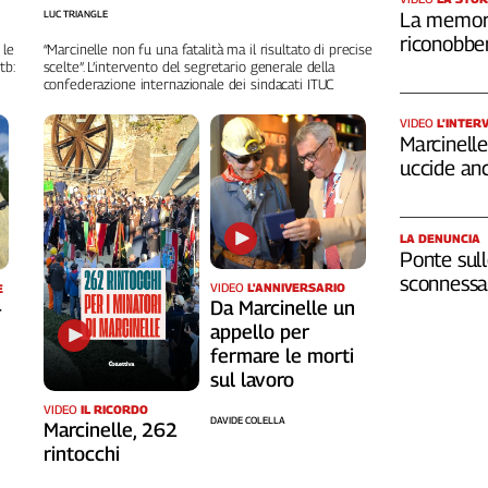
LUC TRIANGLE
La memori
riconobber
 le
“Marcinelle non fu una fatalità ma il risultato di precise
tb:
scelte”. L’intervento del segretario generale della
confederazione internazionale dei sindacati ITUC
VIDEO
L’INTER
Marcinelle,
uccide an
LA DENUNCIA
Ponte sull
sconnessa 
VIDEO
L'ANNIVERSARIO
E
Da Marcinelle un
-
appello per
fermare le morti
sul lavoro
VIDEO
IL RICORDO
DAVIDE COLELLA
Marcinelle, 262
rintocchi