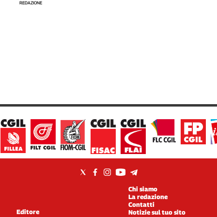
REDAZIONE
Chi siamo
La redazione
Contatti
Editore
Notizie sul tuo sito