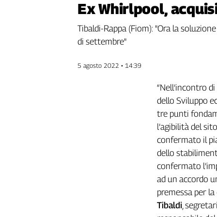
Ex Whirlpool, acquis
Genova,
il
Tibaldi-Rappa (Fiom): "Ora la soluzione
sangue
di settembre"
della
ragione
120
5 agosto 2022 • 14:39
anni
Cgil
“Nell’incontro di
Collettiva
dello Sviluppo 
Academy
tre punti fondam
l’agibilità del s
Collettiva
Play
confermato il pia
Rubriche
dello stabiliment
Collettiva
confermato l’impe
Talk
ad un accordo un
La
premessa per la 
settimana
Tibaldi
, segreta
Collettiva