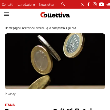
Contatti
La redazione
Newsletter
Video
Podcast
Home page
>
Copertine
>
Lavoro
>
Equo compenso: Cgil, Nid...
Dirette
Longform
Copertine
Economia
Lavoro
Ambiente
Diritti
Welfare
Italia
Internazionale
Pixabay
Culture
Categorie
ITALIA