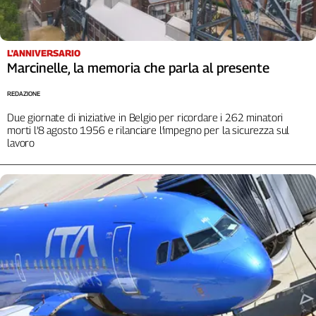
Liguria
Lombardia
Marche
L'ANNIVERSARIO
Piemonte
Marcinelle, la memoria che parla al presente
Puglia
REDAZIONE
Sardegna
Sicilia
Due giornate di iniziative in Belgio per ricordare i 262 minatori
morti l’8 agosto 1956 e rilanciare l’impegno per la sicurezza sul
Toscana
lavoro
Trentino
Umbria
Valle
D'Aosta
Veneto
Archivio
Storico
1955-
2014