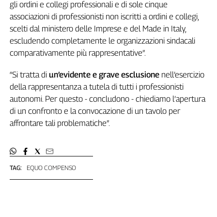
Girasoli
gli ordini e collegi professionali e di sole cinque
Il
associazioni di professionisti non iscritti a ordini e collegi,
Sassolino
scelti dal ministero delle Imprese e del Made in Italy,
Linea
escludendo completamente le organizzazioni sindacali
Economica
comparativamente più rappresentative”.
Tech
It
“Si tratta di
un’evidente e grave esclusione
nell’esercizio
Easy
della rappresentanza a tutela di tutti i professionisti
autonomi. Per questo - concludono - chiediamo l’apertura
Inserti
di un confronto e la convocazione di un tavolo per
Idea
affrontare tali problematiche”.
Diffusa
InFlai
Le
TAG:
EQUO COMPENSO
trasmissioni
tv
Work
in
Progress