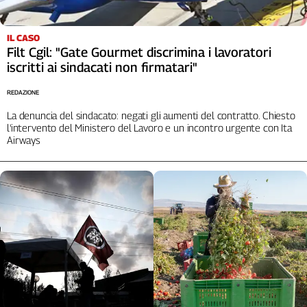
Cerca
IL CASO
Filt Cgil: "Gate Gourmet discrimina i lavoratori
Contatti
iscritti ai sindacati non firmatari"
REDAZIONE
La
La denuncia del sindacato: negati gli aumenti del contratto. Chiesto
redazione
l'intervento del Ministero del Lavoro e un incontro urgente con Ita
Airways
Newsletter
Social