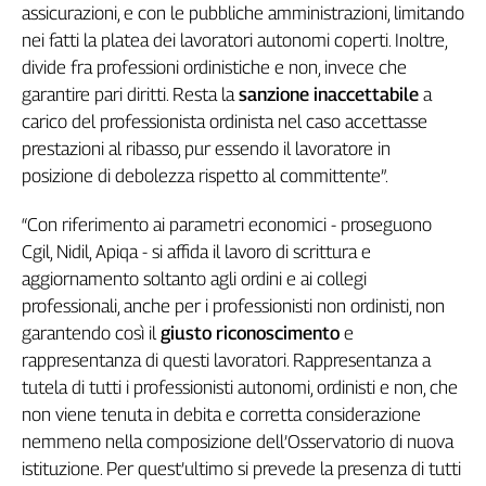
assicurazioni, e con le pubbliche amministrazioni, limitando
Genova,
nei fatti la platea dei lavoratori autonomi coperti. Inoltre,
il
divide fra professioni ordinistiche e non, invece che
sangue
della
garantire pari diritti. Resta la
sanzione inaccettabile
a
ragione
carico del professionista ordinista nel caso accettasse
120
prestazioni al ribasso, pur essendo il lavoratore in
anni
posizione di debolezza rispetto al committente”.
Cgil
Collettiva
“Con riferimento ai parametri economici - proseguono
Academy
Cgil, Nidil, Apiqa - si affida il lavoro di scrittura e
aggiornamento soltanto agli ordini e ai collegi
Collettiva
Play
professionali, anche per i professionisti non ordinisti, non
Rubriche
garantendo così il
giusto riconoscimento
e
rappresentanza di questi lavoratori. Rappresentanza a
Collettiva
tutela di tutti i professionisti autonomi, ordinisti e non, che
Talk
non viene tenuta in debita e corretta considerazione
La
settimana
nemmeno nella composizione dell’Osservatorio di nuova
Collettiva
istituzione. Per quest’ultimo si prevede la presenza di tutti