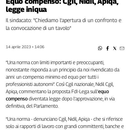
Equo compenso: Cgil, Nidil, Apiqa,
Filcams
legge iniqua
Filctem
Fillea
Il sindacato: "Chiediamo l’apertura di un confronto e
Filt
la convocazione di un tavolo"
Fiom
Fisac
14 aprile 2023 • 14:06
Flai
Flc
“Una norma con limiti importanti e preoccupanti,
Fp
nonostante risponda a un principio da noi rivendicato da
Nidil
anni: un compenso minimo ed equo per tutti i
Slc
professionisti autonomi”. Così Cgil nazionale, Nidil Cgil,
Spi
Apiqa, commentano la proposta FdI-Lega sull’
equo
Inca
compenso
diventata legge dopo l’approvazione, in via
Caaf
definitiva, del Parlamento.
Speciali
“Una norma - denunciano Cgil, Nidil, Apiqa - che si riferisce
G8
solo ai rapporti di lavoro con grandi committenti, banche e
di