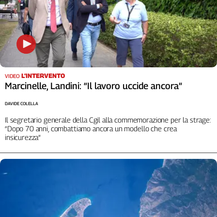
L'Italia
nel
Lavoro
Territori
Abruzzo-
L’INTERVENTO
VIDEO
Molise
Marcinelle, Landini: “Il lavoro uccide ancora”
Alto
Adige
DAVIDE COLELLA
Basilicata
Il segretario generale della Cgil alla commemorazione per la strage:
Calabria
“Dopo 70 anni, combattiamo ancora un modello che crea
insicurezza”
Campania
Emilia-
Romagna
Friuli
Venezia
Giulia
Lazio