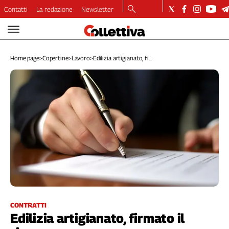
Contatti
La redazione
Newsletter
Video
Podcast
Home page
>
Copertine
>
Lavoro
>
Edilizia artigianato, fi...
Dirette
Longform
Copertine
Economia
Lavoro
Ambiente
Diritti
Welfare
Italia
Internazionale
Culture
CONTRATTI
Edilizia artigianato, firmato il
Categorie