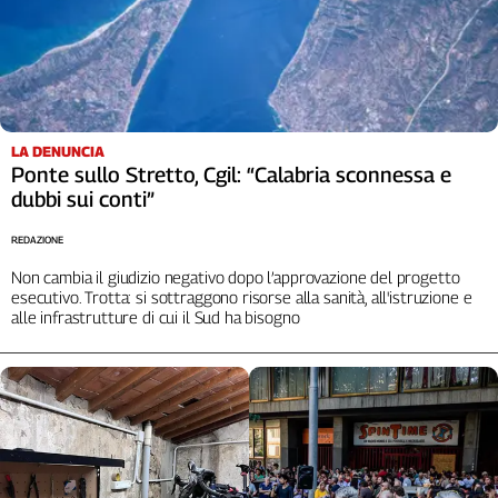
Liguria
Lombardia
Marche
Piemonte
Puglia
Sardegna
LA DENUNCIA
Ponte sullo Stretto, Cgil: “Calabria sconnessa e
Sicilia
dubbi sui conti”
Toscana
Trentino
REDAZIONE
Umbria
Non cambia il giudizio negativo dopo l’approvazione del progetto
Valle
esecutivo. Trotta: si sottraggono risorse alla sanità, all'istruzione e
alle infrastrutture di cui il Sud ha bisogno
D'Aosta
Veneto
Archivio
Storico
1955-
2014