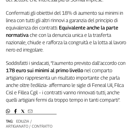
Genova,
il
Confermati gli obiettivi del 18% di aumento sui minimi in
sangue
linea con tutti gli altri rinnovi a garanzia del principio di
della
equivalenza dei contratti.
Equivalente anche la parte
ragione
normativa
che con la denuncia unica e la trasferta
120
nazionale, chiude e rafforza la congruità e la lotta al lavoro
anni
nero ed irregolare.
Cgil
Collettiva
Soddisfatti i sindacati, “l’aumento previsto dall’accordo con
Academy
178 euro sui minimi al primo livello
nel comparto
artigiano rappresenta un risultato importante che parla
Collettiva
Play
anche oltre l'edilizia- affermano le sigle di Feneal Uil, Filca
Rubriche
Cisl e Fillea Cgil – i contratti vanno rinnovati tutti, anche
Collettiva
quelli artigiani fermi da troppo tempo in tanti comparti”.
Talk
La
settimana
TAG:
EDILIZIA
Collettiva
ARTIGIANATO
CONTRATTO