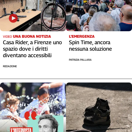
Cerca
Contatti
UNA BUONA NOTIZIA
L’EMERGENZA
VIDEO
Casa Rider, a Firenze uno
Spin Time, ancora
La
spazio dove i diritti
nessuna soluzione
redazione
diventano accessibili
PATRIZIA PALLARA
Newsletter
REDAZIONE
Social