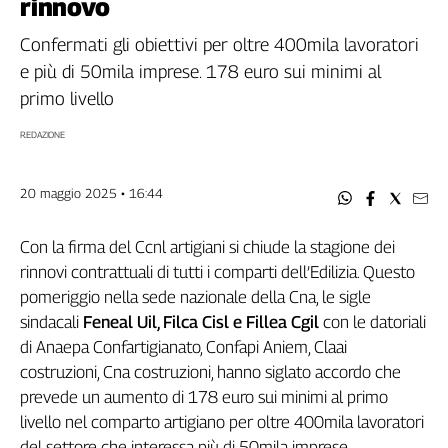
rinnovo
Filcams
Filctem
Confermati gli obiettivi per oltre 400mila lavoratori
Fillea
e più di 50mila imprese. 178 euro sui minimi al
Filt
primo livello
Fiom
REDAZIONE
Fisac
Flai
20 maggio 2025 • 16:44
Flc
Fp
Con la firma del Ccnl artigiani si chiude la stagione dei
Nidil
rinnovi contrattuali di tutti i comparti dell’Edilizia. Questo
Slc
pomeriggio nella sede nazionale della Cna, le sigle
Spi
sindacali
Feneal Uil, Filca Cisl e Fillea Cgil
con le datoriali
Inca
di Anaepa Confartigianato, Confapi Aniem, Claai
Caaf
costruzioni, Cna costruzioni, hanno siglato accordo che
Speciali
prevede un aumento di 178 euro sui minimi al primo
livello nel comparto artigiano per oltre 400mila lavoratori
G8
del settore che interessa più di 50mila imprese.
di