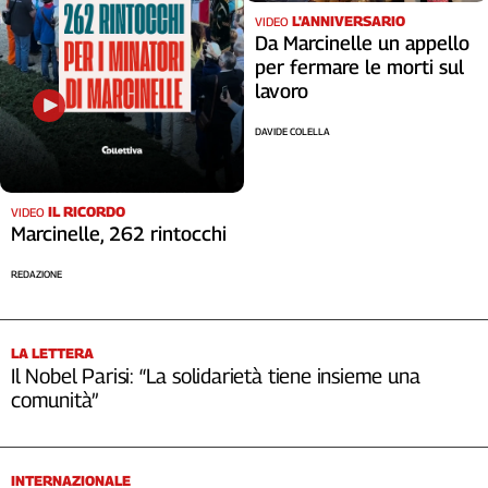
L'ANNIVERSARIO
VIDEO
Da Marcinelle un appello
per fermare le morti sul
lavoro
DAVIDE COLELLA
IL RICORDO
VIDEO
Marcinelle, 262 rintocchi
REDAZIONE
LA LETTERA
Il Nobel Parisi: “La solidarietà tiene insieme una
comunità”
INTERNAZIONALE