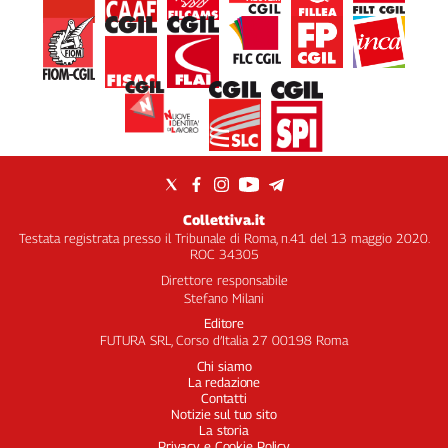
Collettiva.it
Testata registrata presso il Tribunale di Roma, n.41 del 13 maggio 2020.
ROC 34305
Direttore responsabile
Stefano Milani
Editore
FUTURA SRL, Corso d’Italia 27 00198 Roma
Chi siamo
La redazione
Contatti
Notizie sul tuo sito
La storia
Privacy e Cookie Policy