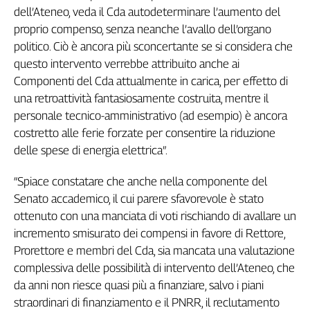
Girasoli
dell’Ateneo, veda il Cda autodeterminare l’aumento del
Il
proprio compenso, senza neanche l’avallo dell’organo
Sassolino
politico. Ciò è ancora più sconcertante se si considera che
Linea
questo intervento verrebbe attribuito anche ai
Economica
Componenti del Cda attualmente in carica, per effetto di
Tech
una retroattività fantasiosamente costruita, mentre il
It
personale tecnico-amministrativo (ad esempio) è ancora
Easy
costretto alle ferie forzate per consentire la riduzione
Inserti
delle spese di energia elettrica”.
Idea
“Spiace constatare che anche nella componente del
Diffusa
Senato accademico, il cui parere sfavorevole è stato
InFlai
ottenuto con una manciata di voti rischiando di avallare un
Le
incremento smisurato dei compensi in favore di Rettore,
trasmissioni
Prorettore e membri del Cda, sia mancata una valutazione
tv
complessiva delle possibilità di intervento dell’Ateneo, che
Work
da anni non riesce quasi più a finanziare, salvo i piani
in
straordinari di finanziamento e il PNRR, il reclutamento
Progress