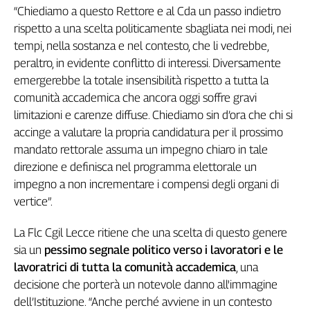
Liguria
“Chiediamo a questo Rettore e al Cda un passo indietro
Lombardia
rispetto a una scelta politicamente sbagliata nei modi, nei
Marche
tempi, nella sostanza e nel contesto, che li vedrebbe,
Piemonte
peraltro, in evidente conflitto di interessi. Diversamente
Puglia
emergerebbe la totale insensibilità rispetto a tutta la
Sardegna
comunità accademica che ancora oggi soffre gravi
Sicilia
limitazioni e carenze diffuse. Chiediamo sin d’ora che chi si
Toscana
accinge a valutare la propria candidatura per il prossimo
Trentino
mandato rettorale assuma un impegno chiaro in tale
Umbria
direzione e definisca nel programma elettorale un
impegno a non incrementare i compensi degli organi di
Valle
D'Aosta
vertice”.
Veneto
La Flc Cgil Lecce ritiene che una scelta di questo genere
Archivio
sia un
pessimo segnale politico verso i lavoratori e le
Storico
lavoratrici di tutta la comunità accademica
, una
1955-
2014
decisione che porterà un notevole danno all'immagine
dell’Istituzione. “Anche perché avviene in un contesto