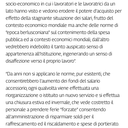
socio-economico in cui i lavoratori e le lavoratrici da un
Cerca
lato hanno visto e vedono erodere il potere d’acquisto per
effetto della stagnante situazione dei salari, frutto del
contesto economico mondiale ma anche delle norme di
Contatti
“epoca berlusconiana” sul contenimento della spesa
pubblica ed ai contesti economici mondiali, dall’altro
La
vedrebbero indebolito il tanto auspicato senso di
redazione
appartenenza all’Istituzione, ingenerando un senso di
disaffezione verso il proprio lavoro”.
Newsletter
“Da anni non si applicano le norme, pur esistenti, che
consentirebbero l’aumento dei fondi del salario
Social
accessorio, ogni qualvolta viene effettuata una
riorganizzazione o istituito un nuovo servizio e si effettua
una chiusura estiva ed invernale, che vede costretto il
personale a prendere ferie “forzate” consentendo
all’amministrazione di risparmiare soldi per il
raffrescamento ed il riscaldamento e spese di portierato.