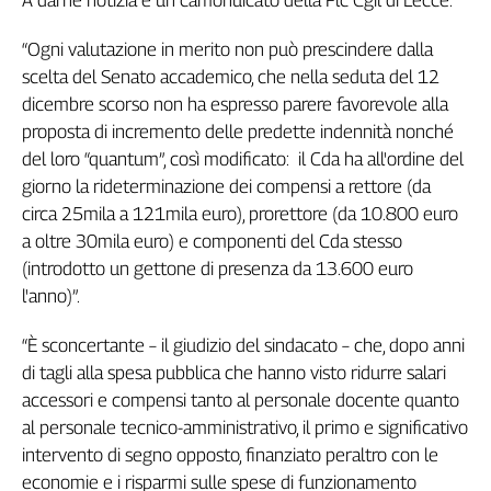
A darne notizia è un camonuicato della Flc Cgil di Lecce.
Genova,
il
“Ogni valutazione in merito non può prescindere dalla
sangue
scelta del Senato accademico, che nella seduta del 12
della
dicembre scorso non ha espresso parere favorevole alla
ragione
proposta di incremento delle predette indennità nonché
120
del loro “quantum”, così modificato: il Cda ha all'ordine del
anni
giorno la rideterminazione dei compensi a rettore (da
Cgil
circa 25mila a 121mila euro), prorettore (da 10.800 euro
Collettiva
a oltre 30mila euro) e componenti del Cda stesso
Academy
(introdotto un gettone di presenza da 13.600 euro
Collettiva
l'anno)”.
Play
Rubriche
“È sconcertante – il giudizio del sindacato – che, dopo anni
Collettiva
di tagli alla spesa pubblica che hanno visto ridurre salari
Talk
accessori e compensi tanto al personale docente quanto
La
al personale tecnico-amministrativo, il primo e significativo
settimana
intervento di segno opposto, finanziato peraltro con le
Collettiva
economie e i risparmi sulle spese di funzionamento