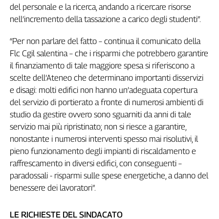
del personale e la ricerca, andando a ricercare risorse
L'Italia
nell’incremento della tassazione a carico degli studenti”.
nel
Lavoro
“Per non parlare del fatto – continua il comunicato della
Territori
Flc Cgil salentina – che i risparmi che potrebbero garantire
il finanziamento di tale maggiore spesa si riferiscono a
Abruzzo-
scelte dell’Ateneo che determinano importanti disservizi
Molise
e disagi: molti edifici non hanno un’adeguata copertura
Alto
del servizio di portierato a fronte di numerosi ambienti di
Adige
studio da gestire ovvero sono sguarniti da anni di tale
Basilicata
servizio mai più ripristinato; non si riesce a garantire,
Calabria
nonostante i numerosi interventi spesso mai risolutivi, il
Campania
pieno funzionamento degli impianti di riscaldamento e
Emilia-
raffrescamento in diversi edifici, con conseguenti –
Romagna
paradossali - risparmi sulle spese energetiche, a danno del
Friuli
Venezia
benessere dei lavoratori”.
Giulia
Lazio
LE RICHIESTE DEL SINDACATO