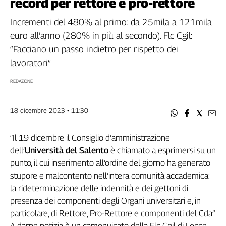
record per rettore e pro-rettore
Filcams
Filctem
Incrementi del 480% al primo: da 25mila a 121mila
Fillea
euro all’anno (280% in più al secondo). Flc Cgil:
Filt
“Facciano un passo indietro per rispetto dei
Fiom
lavoratori”
Fisac
REDAZIONE
Flai
Flc
18 dicembre 2023 • 11:30
Fp
Nidil
“Il 19 dicembre il Consiglio d’amministrazione
Slc
dell’
Università del Salento
è chiamato a esprimersi su un
Spi
punto, il cui inserimento all’ordine del giorno ha generato
Inca
stupore e malcontento nell’intera comunità accademica:
Caaf
la rideterminazione delle indennità e dei gettoni di
Speciali
presenza dei componenti degli Organi universitari e, in
particolare, di Rettore, Pro-Rettore e componenti del Cda”.
G8
di