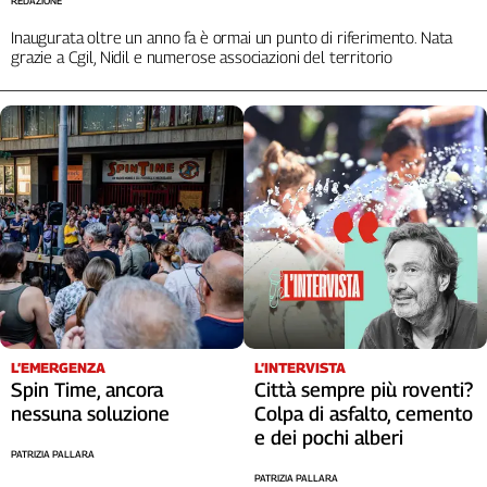
REDAZIONE
Cerca
Inaugurata oltre un anno fa è ormai un punto di riferimento. Nata
grazie a Cgil, Nidil e numerose associazioni del territorio
Contatti
La
redazione
Newsletter
Social
L’EMERGENZA
L’INTERVISTA
Spin Time, ancora
Città sempre più roventi?
nessuna soluzione
Colpa di asfalto, cemento
e dei pochi alberi
PATRIZIA PALLARA
PATRIZIA PALLARA