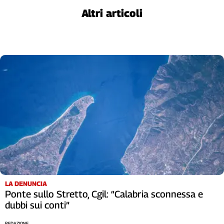
L'Italia
Altri articoli
nel
Lavoro
Territori
Abruzzo-
Molise
Alto
Adige
Basilicata
Calabria
Campania
Emilia-
Romagna
Friuli
LA DENUNCIA
Venezia
Ponte sullo Stretto, Cgil: “Calabria sconnessa e
Giulia
dubbi sui conti”
Lazio
REDAZIONE