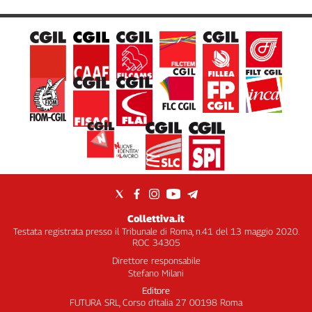
Collettiva.it
Testata registrata presso il Tribunale di Roma, n.41 del 13 maggio 2020.
ROC 34305
Direttore responsabile
Stefano Milani
Editore
FUTURA SRL, Corso d’Italia 27 00198 Roma