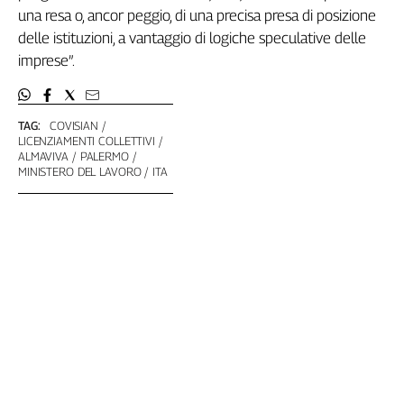
Girasoli
una resa o, ancor peggio, di una precisa presa di posizione
Il
delle istituzioni, a vantaggio di logiche speculative delle
Sassolino
imprese”.
Linea
Economica
Tech
TAG:
COVISIAN
It
LICENZIAMENTI COLLETTIVI
Easy
ALMAVIVA
PALERMO
MINISTERO DEL LAVORO
ITA
Inserti
Idea
Diffusa
InFlai
Le
trasmissioni
tv
Work
in
Progress