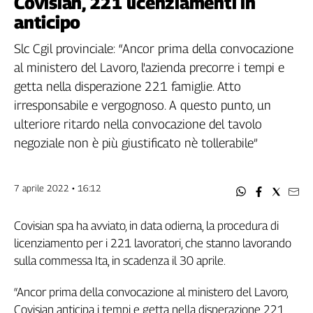
Covisian, 221 licenziamenti in
Filcams
anticipo
Filctem
Fillea
Slc Cgil provinciale: “Ancor prima della convocazione
Filt
al ministero del Lavoro, l'azienda precorre i tempi e
Fiom
getta nella disperazione 221 famiglie. Atto
Fisac
irresponsabile e vergognoso. A questo punto, un
Flai
ulteriore ritardo nella convocazione del tavolo
Flc
negoziale non è più giustificato nè tollerabile”
Fp
Nidil
7 aprile 2022 • 16:12
Slc
Spi
Covisian spa ha avviato, in data odierna, la procedura di
Inca
licenziamento per i 221 lavoratori, che stanno lavorando
Caaf
sulla commessa Ita, in scadenza il 30 aprile.
Speciali
“Ancor prima della convocazione al ministero del Lavoro,
G8
Covisian anticipa i tempi e getta nella disperazione 221
di