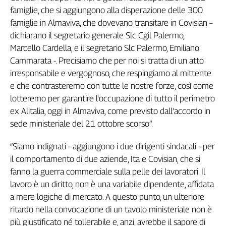
famiglie, che si aggiungono alla disperazione delle 300
Genova,
il
famiglie in Almaviva, che dovevano transitare in Covisian –
sangue
dichiarano il segretario generale Slc Cgil Palermo,
della
Marcello Cardella, e il segretario Slc Palermo, Emiliano
ragione
Cammarata -. Precisiamo che per noi si tratta di un atto
120
irresponsabile e vergognoso, che respingiamo al mittente
anni
e che contrasteremo con tutte le nostre forze, così come
Cgil
lotteremo per garantire l'occupazione di tutto il perimetro
Collettiva
ex Alitalia, oggi in Almaviva, come previsto dall’accordo in
Academy
sede ministeriale del 21 ottobre scorso”.
Collettiva
Play
“Siamo indignati - aggiungono i due dirigenti sindacali - per
Rubriche
il comportamento di due aziende, Ita e Covisian, che si
Collettiva
fanno la guerra commerciale sulla pelle dei lavoratori. Il
Talk
lavoro è un diritto, non è una variabile dipendente, affidata
La
a mere logiche di mercato. A questo punto, un ulteriore
settimana
ritardo nella convocazione di un tavolo ministeriale non è
Collettiva
più giustificato né tollerabile e, anzi, avrebbe il sapore di