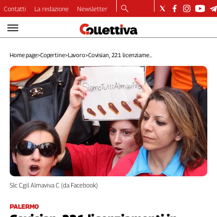
Contatti
La redazione
Newsletter
Video
Podcast
Home page
>
Copertine
>
Lavoro
>
Covisian, 221 licenziame...
Dirette
Longform
Copertine
Economia
Lavoro
Ambiente
Diritti
Welfare
Italia
Internazionale
Slc Cgil Almaviva C (da Facebook)
Culture
Categorie
PALERMO