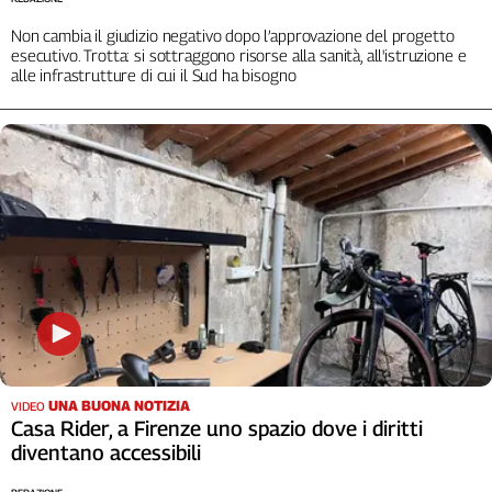
Liguria
Non cambia il giudizio negativo dopo l’approvazione del progetto
Lombardia
esecutivo. Trotta: si sottraggono risorse alla sanità, all'istruzione e
Marche
alle infrastrutture di cui il Sud ha bisogno
Piemonte
Puglia
Sardegna
Sicilia
Toscana
Trentino
Umbria
Valle
D'Aosta
Veneto
Archivio
UNA BUONA NOTIZIA
VIDEO
Storico
Casa Rider, a Firenze uno spazio dove i diritti
1955-
2014
diventano accessibili