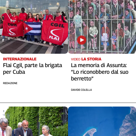
Cerca
Contatti
La
redazione
INTERNAZIONALE
LA STORIA
VIDEO
Flai Cgil, parte la brigata
La memoria di Assunta:
Newsletter
per Cuba
“Lo riconobbero dal suo
berretto”
REDAZIONE
Social
DAVIDE COLELLA