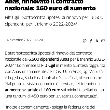
Anas, rinnovato il contratto
Filcams
nazionale: 160 euro di aumento
Filctem
Fillea
Filt Cgil: “Sottoscritta l'ipotesi di rinnovo per i 6.500
Filt
dipendenti, per il triennio 2022-2024”
Fiom
Fisac
14 dicembre 2022 • 18:20
Flai
Flc
È stat “sottoscritta l'ipotesi di rinnovo del contratto
Fp
nazionale dei
6.500 dipendenti Anas
per il triennio 2022-
Nidil
2024”. Lo riferisce la
Filt Cgil
in merito all’intesa raggiunta
Slc
con Anas, unitariamente a Fit Cisl, Uilpa Anas, Ugl Viabilità
Spi
e Logistica, Sada Fast Confsal e Snala Cisal, riferendo che
Inca
“dal punto di vista economico è previsto, nel triennio, un
Caaf
aumento salariale di 160 euro
sui minimi tabellari ed un
'una tantum' di 450 euro per la vacanza contrattuale”.
Speciali
G8
“Inoltre economicamente - spiega la federazione dei
di