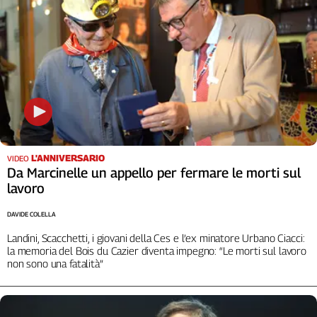
L'Italia
nel
Lavoro
Territori
Abruzzo-
Molise
Alto
Adige
L'ANNIVERSARIO
VIDEO
Basilicata
Da Marcinelle un appello per fermare le morti sul
Calabria
lavoro
Campania
DAVIDE COLELLA
Emilia-
Romagna
Landini, Scacchetti, i giovani della Ces e l’ex minatore Urbano Ciacci:
la memoria del Bois du Cazier diventa impegno: “Le morti sul lavoro
Friuli
non sono una fatalità”
Venezia
Giulia
Lazio