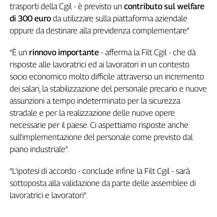
trasporti della Cgil - è previsto un
contributo sul welfare
Genova,
di 300 euro
da utilizzare sulla piattaforma aziendale
il
oppure da destinare alla previdenza complementare".
sangue
della
ragione
“È un
rinnovo importante
- afferma la Filt Cgil - che dà
risposte alle lavoratrici ed ai lavoratori in un contesto
120
anni
socio economico molto difficile attraverso un incremento
Cgil
dei salari, la stabilizzazione del personale precario e nuove
Collettiva
assunzioni a tempo indeterminato per la sicurezza
Academy
stradale e per la realizzazione delle nuove opere
necessarie per il paese. Ci aspettiamo risposte anche
Collettiva
Play
sull'implementazione del personale come previsto dal
Rubriche
piano industriale”.
Collettiva
“L'ipotesi di accordo - conclude infine la Filt Cgil - sarà
Talk
sottoposta alla validazione da parte delle assemblee di
La
lavoratrici e lavoratori”.
settimana
Collettiva