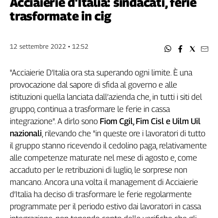
Acciaierie d'Italia: sindacati, ferie
Filcams
trasformate in cig
Filctem
Fillea
Filt
12 settembre 2022 • 12:52
Fiom
Fisac
"Acciaierie D’Italia ora sta superando ogni limite. È una
Flai
provocazione dal sapore di sfida al governo e alle
Flc
istituzioni quella lanciata dall’azienda che, in tutti i siti del
Fp
gruppo, continua a trasformare le ferie in cassa
Nidil
integrazione". A dirlo sono
Fiom Cgil, Fim Cisl e Uilm Uil
Slc
nazionali
, rilevando che "in queste ore i lavoratori di tutto
il gruppo stanno ricevendo il cedolino paga, relativamente
Spi
alle competenze maturate nel mese di agosto e, come
Inca
accaduto per le retribuzioni di luglio, le sorprese non
Caaf
mancano. Ancora una volta il management di Acciaierie
Speciali
d’Italia ha deciso di trasformare le ferie regolarmente
programmate per il periodo estivo dai lavoratori in cassa
G8
di