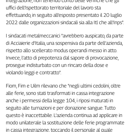
integrazione, non tenendo conto delle verifiche che gli
Genova,
uffici dell’Ispettorato territoriale del lavoro sta
il
effettuando, in seguito all’esposto presentato il 20 luglio
sangue
2022 dalle organizzazioni sindacali sia alla Itl che all’Inps".
della
ragione
I sindacati metalmeccanici "avrebbero auspicato, da parte
120
di Acciaierie d’Italia, una sospensiva da parte dell’azienda,
anni
rispetto allo scellerato modus operandi messo in atto.
Cgil
Invece, l’atto di prepotenza dal sapore di provocazione,
Collettiva
prosegue indisturbato con un rincaro della dose e
Academy
violando leggi e contratto".
Collettiva
Play
Fiom, Fim e Uilm rilevano che "negli ultimi cedolini, oltre
Rubriche
alle ferie, sono stati trasformati in cassa integrazione
Collettiva
anche i permessi della legge 104, i riposi maturati in
Talk
seguito alle turnazioni e per donazione sangue. Tutto
La
questo è inaccettabile. L’azienda continua ad applicare in
settimana
modo unilaterale la sostituzione delle ferie programmate
Collettiva
in cassa integrazione, toccando il personale al quale