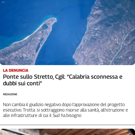
Liguria
Lombardia
Marche
Piemonte
Puglia
Sardegna
Sicilia
Toscana
Trentino
LA DENUNCIA
Umbria
Ponte sullo Stretto, Cgil: “Calabria sconnessa e
Valle
dubbi sui conti”
D'Aosta
Veneto
REDAZIONE
Non cambia il giudizio negativo dopo l’approvazione del progetto
Archivio
esecutivo. Trotta: si sottraggono risorse alla sanità, all'istruzione e
Storico
alle infrastrutture di cui il Sud ha bisogno
1955-
2014