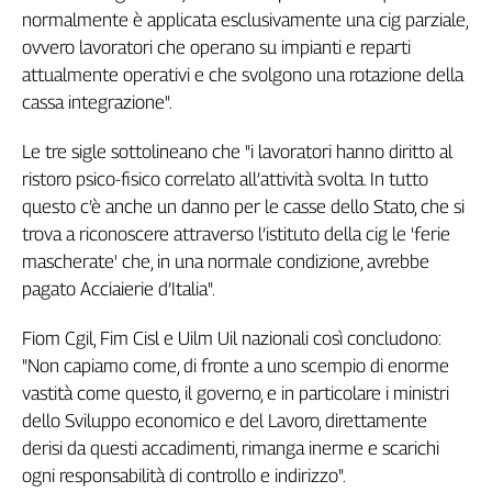
Girasoli
normalmente è applicata esclusivamente una cig parziale,
Il
ovvero lavoratori che operano su impianti e reparti
Sassolino
attualmente operativi e che svolgono una rotazione della
Linea
cassa integrazione".
Economica
Tech
Le tre sigle sottolineano che "i lavoratori hanno diritto al
It
ristoro psico-fisico correlato all’attività svolta. In tutto
Easy
questo c’è anche un danno per le casse dello Stato, che si
Inserti
trova a riconoscere attraverso l’istituto della cig le 'ferie
mascherate' che, in una normale condizione, avrebbe
Idea
pagato Acciaierie d’Italia".
Diffusa
InFlai
Fiom Cgil, Fim Cisl e Uilm Uil nazionali così concludono:
"Non capiamo come, di fronte a uno scempio di enorme
Le
trasmissioni
vastità come questo, il governo, e in particolare i ministri
tv
dello Sviluppo economico e del Lavoro, direttamente
Work
derisi da questi accadimenti, rimanga inerme e scarichi
in
ogni responsabilità di controllo e indirizzo".
Progress