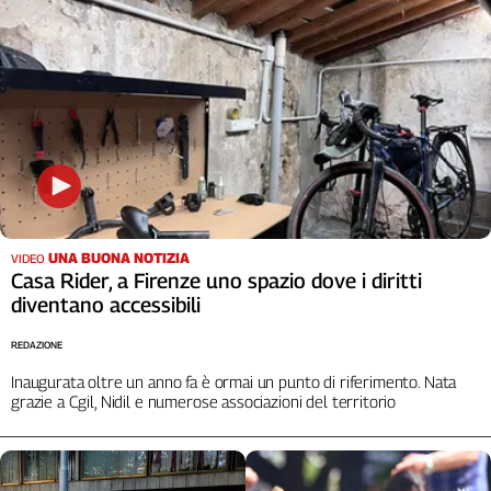
Cerca
Contatti
La
redazione
Newsletter
UNA BUONA NOTIZIA
VIDEO
Casa Rider, a Firenze uno spazio dove i diritti
diventano accessibili
Social
REDAZIONE
Inaugurata oltre un anno fa è ormai un punto di riferimento. Nata
grazie a Cgil, Nidil e numerose associazioni del territorio