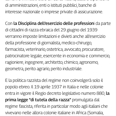
Liguria
di amministrazioni, enti o istituti pubblici, banche di
Lombardia
interesse nazionale o imprese private di assicurazione.
Marche
Piemonte
Con
la Disciplina dell’esercizio delle profession
i da parte
Puglia
di cittadini di razza ebraica del 29 giugno del 1939
Sardegna
verranno imposte limitazioni e divieti anche all’esercizio
Sicilia
della professione di giornalista, medico-chirurgo,
Toscana
farmacista, veterinario, ostetrica, avvocato, procuratore,
Trentino
patrocinatore legale, esercente in economia e commercio,
ragioniere, ingegnere, architetto, chimico, agronomo,
Umbria
geometra, perito agrario, perito industriale.
Valle
D'Aosta
E la politica razzista del regime non coinvolgerà solo il
Veneto
popolo ebreo. Il 19 aprile 1937 in Italia e nelle colonie
Archivio
entra in vigore il Regio decreto legislativo numero 880,
la
Storico
prima legge “di tutela della razza”
promulgata dal
1955-
2014
regime fascista, riferita in particolar modo agli italiani che
vivevano nelle allora colonie italiane in Africa (Somalia,