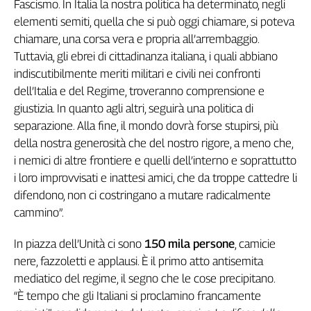
Girasoli
Fascismo. In Italia la nostra politica ha determinato, negli
elementi semiti, quella che si può oggi chiamare, si poteva
Il
Sassolino
chiamare, una corsa vera e propria all’arrembaggio.
Linea
Tuttavia, gli ebrei di cittadinanza italiana, i quali abbiano
Economica
indiscutibilmente meriti militari e civili nei confronti
Tech
dell’Italia e del Regime, troveranno comprensione e
It
giustizia. In quanto agli altri, seguirà una politica di
Easy
separazione. Alla fine, il mondo dovrà forse stupirsi, più
della nostra generosità che del nostro rigore, a meno che,
Inserti
i nemici di altre frontiere e quelli dell’interno e soprattutto
Idea
i loro improvvisati e inattesi amici, che da troppe cattedre li
Diffusa
difendono, non ci costringano a mutare radicalmente
InFlai
cammino”.
Le
trasmissioni
In piazza dell’Unità ci sono
150 mila persone
, camicie
tv
nere, fazzoletti e applausi. È il primo atto antisemita
mediatico del regime, il segno che le cose precipitano.
Work
in
“È tempo che gli Italiani si proclamino francamente
Progress