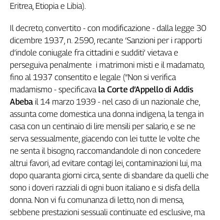
Eritrea, Etiopia e Libia).
Cerca
Il decreto, convertito - con modificazione - dalla legge 30
dicembre 1937, n. 2590, recante ‘Sanzioni per i rapporti
Contatti
d’indole coniugale fra cittadini e sudditi’ vietava e
perseguiva penalmente i matrimoni misti e il madamato,
La
fino al 1937 consentito e legale (“Non si verifica
redazione
madamismo - specificava
la Corte d’Appello di Addis
Abeba
il 14 marzo 1939 - nel caso di un nazionale che,
Newsletter
assunta come domestica una donna indigena, la tenga in
casa con un centinaio di lire mensili per salario, e se ne
serva sessualmente, giacendo con lei tutte le volte che
Social
ne senta il bisogno, raccomandandole di non concedere
altrui favori, ad evitare contagi lei, contaminazioni lui, ma
dopo quaranta giorni circa, sente di sbandare da quelli che
sono i doveri razziali di ogni buon italiano e si disfa della
donna. Non vi fu comunanza di letto, non di mensa,
sebbene prestazioni sessuali continuate ed esclusive, ma