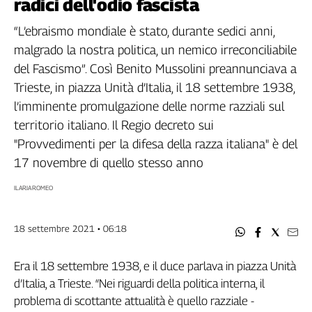
radici dell'odio fascista
Filcams
Filctem
“L’ebraismo mondiale è stato, durante sedici anni,
Fillea
malgrado la nostra politica, un nemico irreconciliabile
Filt
del Fascismo”. Così Benito Mussolini preannunciava a
Fiom
Trieste, in piazza Unità d’Italia, il 18 settembre 1938,
Fisac
l’imminente promulgazione delle norme razziali sul
Flai
territorio italiano. Il Regio decreto sui
Flc
"Provvedimenti per la difesa della razza italiana" è del
Fp
17 novembre di quello stesso anno
Nidil
Slc
ILARIA ROMEO
Spi
Inca
18 settembre 2021 • 06:18
Caaf
Era il 18 settembre 1938, e il duce parlava in piazza Unità
Speciali
d’Italia, a Trieste. “Nei riguardi della politica interna, il
G8
problema di scottante attualità è quello razziale -
di