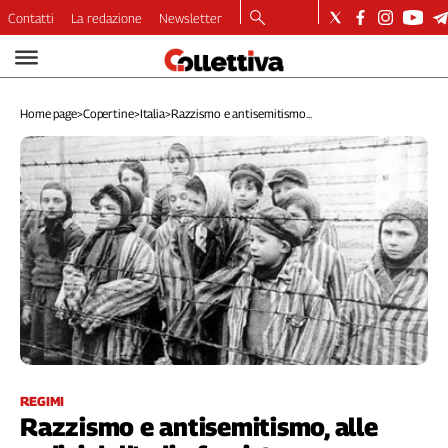
Contatti
La redazione
Newsletter
Video
Podcast
Home page
>
Copertine
>
Italia
>
Razzismo e antisemitismo...
Dirette
Longform
Copertine
Economia
Lavoro
Ambiente
Diritti
Welfare
Italia
Internazionale
Culture
REGIMI
Razzismo e antisemitismo, alle
Categorie