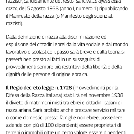
razzisti”, candidamente del resto sanciva
La difesa della
L'Italia
razza
, del 5 agosto 1938 (anno I, numero 1) ripubblicando
nel
il Manifesto della razza (o Manifesto degli scienziati
Lavoro
razzisti).
Territori
Dalla definizione di razza alla discriminazione ed
Abruzzo-
espulsione dei cittadini ebrei dalla vita sociale e dal mondo
Molise
lavorativo e scolastico il passo sarà breve e dalla teoria si
Alto
passerà ben presto ai fatti in un susseguirsi di
Adige
provvedimenti sempre più restrittivi della libertà e della
Basilicata
dignità delle persone di origine ebraica.
Calabria
Campania
Il Regio decreto legge n. 1728
(Provvedimenti per la
Emilia-
Difesa della Razza Italiana) stabilirà nel novembre 1938
Romagna
il divieto di matrimoni misti tra ebrei e cittadini italiani di
Friuli
razza ariana. Sarà proibito anche prestare servizio militare
Venezia
o come domestici presso famiglie non ebree, possedere
Giulia
aziende con più di 100 dipendenti, essere proprietari di
Lazio
terreni o immobili oltre un certo valore, essere dipendenti