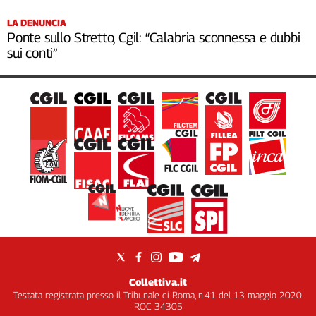
LA DENUNCIA
Ponte sullo Stretto, Cgil: “Calabria sconnessa e dubbi
sui conti”
Collettiva.it
Testata registrata presso il Tribunale di Roma, n.41 del 13 maggio 2020.
ROC 34305