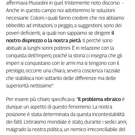
affermava Mussolini in quel tristemente noto discorso -
Genova,
Anche in questo campo noi adotteremo le soluzioni
il
necessarie. Coloro i quali fanno credere che noi abbiamo
sangue
obbedito ad imitazioni, o peggio, a suggestioni, sono dei
della
ragione
poveri deficienti, ai quali non sappiamo se dirigere
il
120
nostro disprezzo o la nostra pietà
. Il perché sono
anni
abituati ai lunghi sonni poltroni. È in relazione con la
Cgil
conquista dell’Impero, poiché la storia ci insegna che gli
Collettiva
imperi si conquistano con le armi ma si tengono con il
Academy
prestigio, occorre una chiara, severa coscienza razziale
che stabilisca non soltanto delle differenze ma delle
Collettiva
Play
superiorità nettissime”.
Rubriche
Per essere più chiaro specificava: “
Il problema ebraico
è
Collettiva
dunque un aspetto di questo fenomeno. La nostra
Talk
posizione è stata determinata da questa incontestabilità
La
dei fatti. L’ebraismo mondiale è stato, durante i sedici anni,
settimana
Collettiva
malgrado la nostra politica, un nemico irreconciliabile del