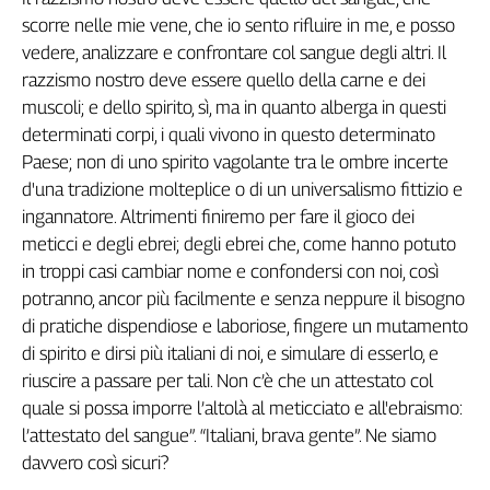
scorre nelle mie vene, che io sento rifluire in me, e posso
vedere, analizzare e confrontare col sangue degli altri. Il
razzismo nostro deve essere quello della carne e dei
muscoli; e dello spirito, sì, ma in quanto alberga in questi
determinati corpi, i quali vivono in questo determinato
Paese; non di uno spirito vagolante tra le ombre incerte
d'una tradizione molteplice o di un universalismo fittizio e
ingannatore. Altrimenti finiremo per fare il gioco dei
meticci e degli ebrei; degli ebrei che, come hanno potuto
in troppi casi cambiar nome e confondersi con noi, così
potranno, ancor più facilmente e senza neppure il bisogno
di pratiche dispendiose e laboriose, fingere un mutamento
di spirito e dirsi più italiani di noi, e simulare di esserlo, e
riuscire a passare per tali. Non c’è che un attestato col
quale si possa imporre l’altolà al meticciato e all'ebraismo:
l’attestato del sangue”. “Italiani, brava gente”. Ne siamo
davvero così sicuri?