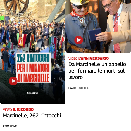
L'ANNIVERSARIO
VIDEO
Da Marcinelle un appello
per fermare le morti sul
lavoro
DAVIDE COLELLA
IL RICORDO
VIDEO
Marcinelle, 262 rintocchi
REDAZIONE