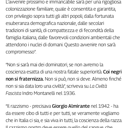
L’avvenire prossimo e immancabile sarà per una rigogliosa
colonizzazione familiare, quale è consentita e garantita,
con privilegio sopra tutti gli altri popoli, dalla fortunata
esuberanza demografica nazionale, dalle secolari
tradizioni di sanità, di compattezza e di fecondità della
famiglia italiana, dalle favorevoli condizioni ambientali che
attendono i nuclei di domani. Questo avvenire non sarà
compromesso”.
“Non si sarà mai dei dominatori, se non avremo la
coscienza esatta di una nostra fatale superiorità.
Coi negri
non si fraternizza.
Non si può, non si deve. Almeno finché
non si sia data loro una civiltà”, scriveva su
La
Civilt
à
Fascista
Indro Montanelli nel 1936.
“Il razzismo - precisava
Giorgio Almirante
nel 1942 - ha
da essere cibo di tutti e per tutti, se veramente vogliamo
che in Italia ci sia, e sia viva in tutti, la coscienza della razza.
Il razzismo nostro deve essere quello del sangue, che