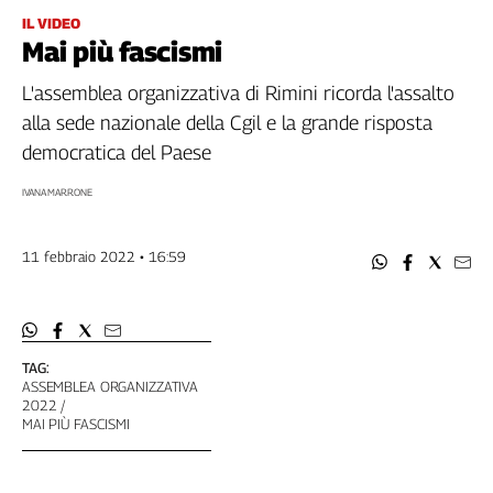
Filcams
IL VIDEO
Filctem
Mai più fascismi
Fillea
L'assemblea organizzativa di Rimini ricorda l'assalto
Filt
alla sede nazionale della Cgil e la grande risposta
Fiom
democratica del Paese
Fisac
Flai
IVANA MARRONE
Flc
Fp
11 febbraio 2022 • 16:59
Nidil
Slc
Spi
Inca
TAG:
Caaf
ASSEMBLEA ORGANIZZATIVA
2022
MAI PIÙ FASCISMI
Speciali
G8
di