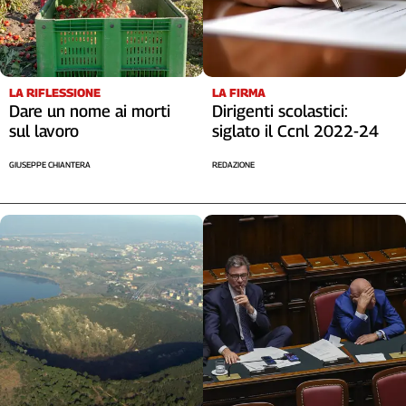
Liguria
Lombardia
Marche
Piemonte
LA RIFLESSIONE
LA FIRMA
Puglia
Dare un nome ai morti
Dirigenti scolastici:
Sardegna
sul lavoro
siglato il Ccnl 2022-24
Sicilia
GIUSEPPE CHIANTERA
REDAZIONE
Toscana
Trentino
Umbria
Valle
D'Aosta
Veneto
Archivio
Storico
1955-
2014