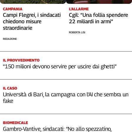
Cerca
CAMPANIA
L’ALLARME
Campi Flegrei, i sindacati
Cgil: “Una follia spendere
chiedono misure
22 miliardi in armi”
Contatti
straordinarie
ROBERTA LISI
REDAZIONE
La
redazione
IL PROVVEDIMENTO
“150 milioni devono servire per uscire dai ghetti”
Newsletter
Social
IL CASO
Università di Bari, la campagna con l’AI che sembra un
fake
BIOMEDICALE
Gambro-Vantive, sindacati: “No allo spezzatino,