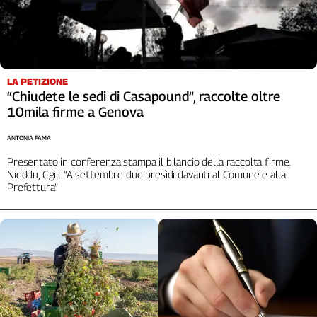
L'Italia
nel
Lavoro
Territori
LA PETIZIONE
“Chiudete le sedi di Casapound”, raccolte oltre
Abruzzo-
10mila firme a Genova
Molise
Alto
ANTONIA FAMA
Adige
Presentato in conferenza stampa il bilancio della raccolta firme.
Basilicata
Nieddu, Cgil: “A settembre due presìdi davanti al Comune e alla
Calabria
Prefettura”
Campania
Emilia-
Romagna
Friuli
Venezia
Giulia
Lazio