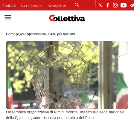
Contatti
La redazione
Newsletter
Video
Podcast
Home page
>
Copertine
>
Italia
>
Mai più fascismi
Dirette
Longform
Copertine
Economia
Lavoro
Ambiente
Diritti
Welfare
Italia
Internazionale
L'assemblea organizzativa di Rimini ricorda l'assalto alla sede nazionale
Culture
della Cgil e la grande risposta democratica del Paese
Categorie