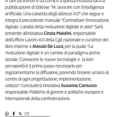
A fare da sfondo e da cornice a questa iniziativa sarà la
Girasoli
pubblicazione di Ediesse “IA: lavorare con l'intelligenza
Il
artificiale. Una cassetta degli attrezzi 4.0” che segue e
Sassolino
integra il precedente manuale “Contrattare l'innovazione
Linea
Economica
digitale. L'analisi della rivoluzione digitale in atto”. Sarà
Tech
presente all'iniziativa
Cinzia Maiolini
, responsabile
It
dell'Ufficio Lavoro 4.0 della Cgil nazionale e curatrice del
Easy
libro insieme a
Alessio De Luca
, per la quale “La
rivoluzione digitale è un cambio di paradigma anche
Inserti
sociale. Conoscere le nuove tecnologie e la loro
Idea
pervasività è il primo passo necessario per
Diffusa
regolamentarne la diffusione, ponendo l’essere umano al
InFlai
centro di ogni progettazione, implementazione,
utilizzo”. Concluderà l'iniziativa
Susanna Camusso
Le
trasmissioni
responsabile Politiche di genere e politiche europee e
tv
internazionali della confederazione.
Work
in
Progress