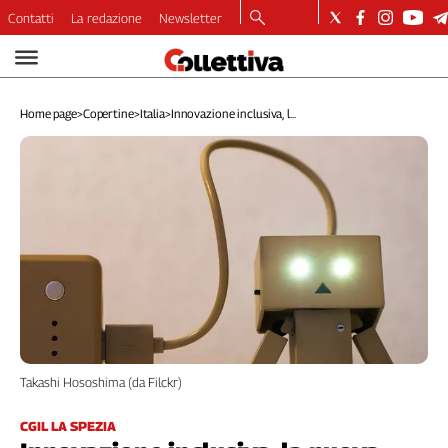
Contatti
La redazione
Newsletter
Video
Podcast
Home page
>
Copertine
>
Italia
>
Innovazione inclusiva, l...
Dirette
Longform
Copertine
Economia
Lavoro
Ambiente
Diritti
Welfare
Italia
Internazionale
Takashi Hososhima (da Filckr)
Culture
Categorie
CGIL LA SPEZIA