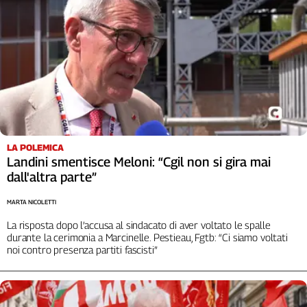
Liguria
Lombardia
Marche
Piemonte
Puglia
Sardegna
Sicilia
Toscana
Trentino
LA POLEMICA
Landini smentisce Meloni: “Cgil non si gira mai
Umbria
dall'altra parte”
Valle
D'Aosta
MARTA NICOLETTI
Veneto
La risposta dopo l’accusa al sindacato di aver voltato le spalle
durante la cerimonia a Marcinelle. Pestieau, Fgtb: “Ci siamo voltati
Archivio
noi contro presenza partiti fascisti”
Storico
1955-
2014