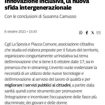
Innovazione inclusiva, la nuova
Filcams
sfida intergenerazionale
Filctem
Fillea
Con le conclusioni di Susanna Camusso
Filt
Fiom
6 ottobre 2021 • 15:33
Fisac
Flai
Cgil La Spezia e Piazza Comune, associazione cittadina
Flc
che studia ed elabora proposte per il futuro del territorio,
Fp
organizzano congiuntamente un'iniziativa sul tema
Nidil
dell'innovazione che si tiene il 6 ottobre dalle 17, sia in
Slc
presenza che in streaming. L'evento vuole evidenziare la
Spi
necessità di un utilizzo delle nuove tecnologie e
Inca
dell'innovazione al servizio del lavoro di qualità e per
Caaf
migliorare i servizi pubblici ai cittadini
, a partire dalla
sanità: quindi come strumento per promuovere
Speciali
l'integrazione e incentivare l'occupazione delle fasce più
G8
discriminate, dei giovani e delle donne.
di