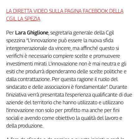
Genova,
LA DIRETTA VIDEO SULLA PAGINA FACEBOOK DELLA
il
CGIL LA SPEZIA
sangue
della
Per
Lara Ghiglione
, segretaria generale della Cgil
ragione
spezzina “L'innovazione può essere la nuova sfida
120
anni
intergenerazionale da vincere, ma affinché questo si
Cgil
verifichi è necessario compiere scelte e promuovere
Collettiva
investimenti mirati. L'innovazione non è mai neutra e gli
Academy
esiti che produrrà dipenderanno delle scelte politiche e
dalla contrattazione. Per questa ragione il ruolo del
Collettiva
sindacato e delle associazioni è fondamentale”. Durante
Play
Rubriche
l'iniziativa verrà presentata l'esperienza qualificante di due
aziende del territorio che hanno utilizzato e utilizzano
Collettiva
l'innovazione non solo per profitto ma anche per fini
Talk
sociali e avendo come obiettivo la qualità del lavoro e
La
della produzione.
settimana
Collettiva