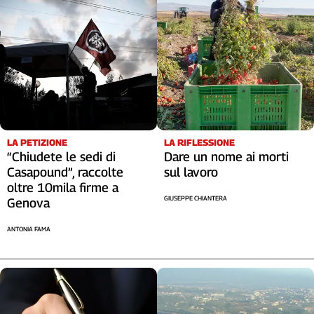
Liguria
Lombardia
Marche
Piemonte
Puglia
Sardegna
Sicilia
Toscana
LA RIFLESSIONE
LA PETIZIONE
Trentino
Dare un nome ai morti
“Chiudete le sedi di
Umbria
sul lavoro
Casapound”, raccolte
Valle
oltre 10mila firme a
GIUSEPPE CHIANTERA
D'Aosta
Genova
Veneto
ANTONIA FAMA
Archivio
Storico
1955-
2014