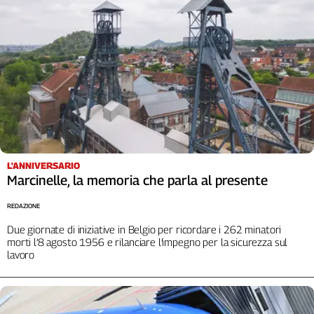
Girasoli
Il
Sassolino
Linea
Economica
Tech
It
Easy
Inserti
L'ANNIVERSARIO
Idea
Marcinelle, la memoria che parla al presente
Diffusa
InFlai
REDAZIONE
Due giornate di iniziative in Belgio per ricordare i 262 minatori
Le
morti l’8 agosto 1956 e rilanciare l’impegno per la sicurezza sul
trasmissioni
lavoro
tv
Work
in
Progress