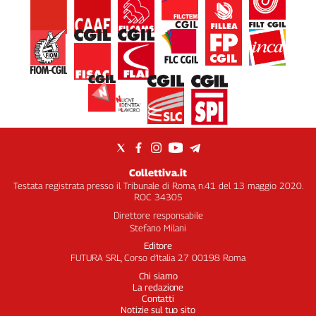
Collettiva.it
Testata registrata presso il Tribunale di Roma, n.41 del 13 maggio 2020.
ROC 34305
Direttore responsabile
Stefano Milani
Editore
FUTURA SRL, Corso d’Italia 27 00198 Roma
Chi siamo
La redazione
Contatti
Notizie sul tuo sito