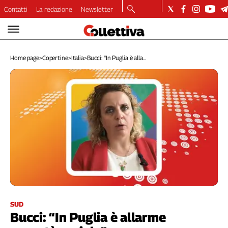
Contatti
La redazione
Newsletter
Video
Podcast
Home page
>
Copertine
>
Italia
>
Bucci: “In Puglia è alla...
Dirette
Longform
Copertine
Economia
Lavoro
Ambiente
Diritti
Welfare
Italia
Internazionale
Culture
SUD
Bucci: “In Puglia è allarme
Categorie