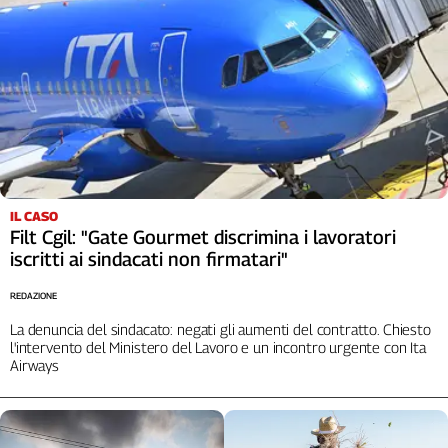
L'Italia
nel
Lavoro
Territori
Abruzzo-
Molise
Alto
Adige
IL CASO
Basilicata
Filt Cgil: "Gate Gourmet discrimina i lavoratori
iscritti ai sindacati non firmatari"
Calabria
Campania
REDAZIONE
Emilia-
La denuncia del sindacato: negati gli aumenti del contratto. Chiesto
Romagna
l'intervento del Ministero del Lavoro e un incontro urgente con Ita
Friuli
Airways
Venezia
Giulia
Lazio