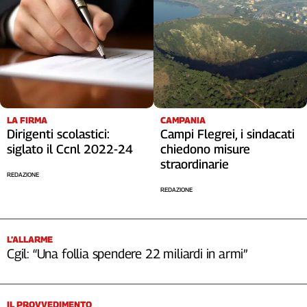
Cerca
Contatti
La
redazione
LA FIRMA
CAMPANIA
Dirigenti scolastici:
Campi Flegrei, i sindacati
siglato il Ccnl 2022-24
chiedono misure
Newsletter
straordinarie
REDAZIONE
REDAZIONE
Social
L’ALLARME
Cgil: “Una follia spendere 22 miliardi in armi”
IL PROVVEDIMENTO