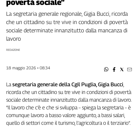
povertà sociale”
Filcams
Filctem
La segretaria generale regionale, Gigia Bucci, ricorda
Fillea
che un cittadino su tre vive in condizioni di povertà
Filt
sociale determinate innanzitutto dalla mancanza di
Fiom
lavoro
Fisac
REDAZIONE
Flai
Flc
Fp
18 maggio 2026 • 08:34
Nidil
Slc
La
segretaria generale della Cgil Puglia, Gigia Bucci
,
ricorda che un cittadino su tre vive in condizioni di povertà
Spi
sociale determinate innanzitutto dalla mancanza di lavoro.
Inca
“Il lavoro che c’è e che si sviluppa – spiega la segretaria – è
Caaf
comunque lavoro a basso valore aggiunto, a bassi salari,
Speciali
quello di settori come il turismo, l’agricoltura o il terziario”.
G8
di