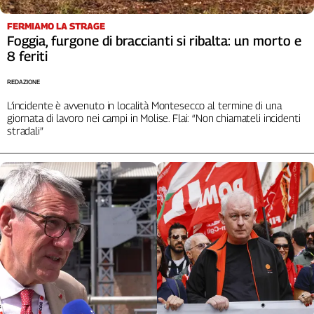
Liguria
Lombardia
FERMIAMO LA STRAGE
Foggia, furgone di braccianti si ribalta: un morto e
Marche
8 feriti
Piemonte
Puglia
REDAZIONE
Sardegna
L’incidente è avvenuto in località Montesecco al termine di una
Sicilia
giornata di lavoro nei campi in Molise. Flai: “Non chiamateli incidenti
stradali”
Toscana
Trentino
Umbria
Valle
D'Aosta
Veneto
Archivio
Storico
1955-
2014