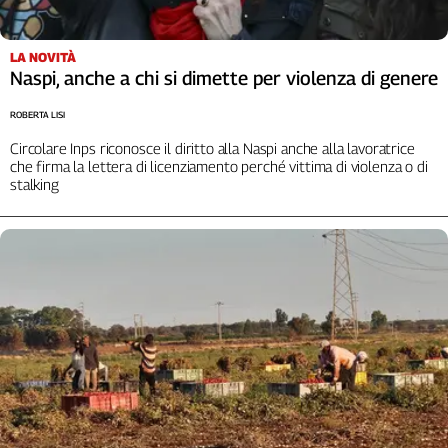
L'Italia
nel
LA NOVITÀ
Lavoro
Naspi, anche a chi si dimette per violenza di genere
Territori
ROBERTA LISI
Abruzzo-
Circolare Inps riconosce il diritto alla Naspi anche alla lavoratrice
Molise
che firma la lettera di licenziamento perché vittima di violenza o di
stalking
Alto
Adige
Basilicata
Calabria
Campania
Emilia-
Romagna
Friuli
Venezia
Giulia
Lazio