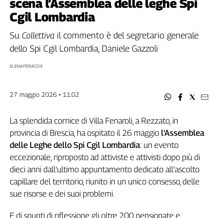
scena l’Assemblea delle leghe Spi
Filcams
Cgil Lombardia
Filctem
Fillea
Su
Collettiva
il commento è del
segretario generale
Filt
dello Spi Cgil Lombardia, Daniele Gazzoli
Fiom
ELENA PERACCHI
Fisac
Flai
Flc
27 maggio 2026 • 11:02
Fp
Nidil
La splendida cornice di Villa Fenaroli, a Rezzato, in
provincia di Brescia, ha ospitato il 26 maggio
l’Assemblea
Slc
delle Leghe dello Spi Cgil Lombardia
: un evento
Spi
eccezionale, riproposto ad attiviste e attivisti dopo più di
Inca
dieci anni dall’ultimo appuntamento dedicato all’ascolto
Caaf
capillare del territorio, riunito in un unico consesso, delle
Speciali
sue risorse e dei suoi problemi.
G8
E di spunti di riflessione gli oltre 200 pensionate e
di