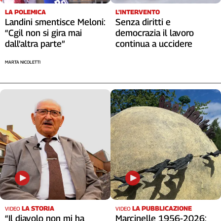
Cerca
L'INTERVENTO
LA POLEMICA
Senza diritti e
Landini smentisce Meloni:
democrazia il lavoro
“Cgil non si gira mai
continua a uccidere
dall'altra parte”
Contatti
MARTA NICOLETTI
La
redazione
Newsletter
Social
LA STORIA
LA PUBBLICAZIONE
VIDEO
VIDEO
“Il diavolo non mi ha
Marcinelle 1956-2026: