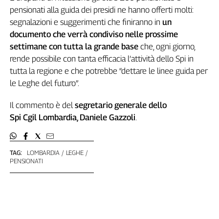
pensionati alla guida dei presidi ne hanno offerti molti:
Genova,
il
segnalazioni e suggerimenti che finiranno in
un
sangue
documento che verrà condiviso nelle prossime
della
settimane con tutta la grande base
che, ogni giorno,
ragione
rende possibile con tanta efficacia l’attività dello Spi in
120
tutta la regione e che potrebbe “dettare le linee guida per
anni
le Leghe del futuro”.
Cgil
Collettiva
Il commento è del
segretario generale dello
Academy
Spi Cgil Lombardia, Daniele Gazzoli
.
Collettiva
Play
Rubriche
TAG:
LOMBARDIA
LEGHE
PENSIONATI
Collettiva
Talk
La
settimana
Collettiva