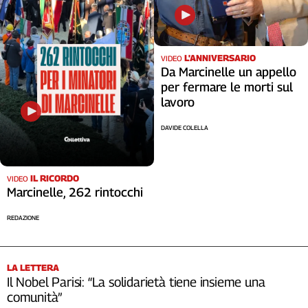
L'ANNIVERSARIO
VIDEO
Da Marcinelle un appello
per fermare le morti sul
lavoro
DAVIDE COLELLA
IL RICORDO
VIDEO
Marcinelle, 262 rintocchi
REDAZIONE
LA LETTERA
Il Nobel Parisi: “La solidarietà tiene insieme una
comunità”