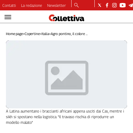
Contatti
La redazione
Newsletter
Video
Podcast
Home page
>
Copertine
>
Italia
>
Agro pontino, il colore ...
Dirette
Longform
Copertine
Economia
Lavoro
Ambiente
Diritti
Welfare
Italia
Internazionale
A Latina aumentano i braccianti africani appena usciti dai Cas, mentre i
Culture
sikh si spostano nella logistica. "Il travaso rischia di riprodurre un
modello malato"
Categorie