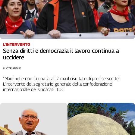
Liguria
Lombardia
Marche
Piemonte
Puglia
Sardegna
L'INTERVENTO
Sicilia
Senza diritti e democrazia il lavoro continua a
Toscana
uccidere
Trentino
LUC TRIANGLE
Umbria
“Marcinelle non fu una fatalità ma il risultato di precise scelte”.
Valle
L’intervento del segretario generale della confederazione
D'Aosta
internazionale dei sindacati ITUC
Veneto
Archivio
Storico
1955-
2014