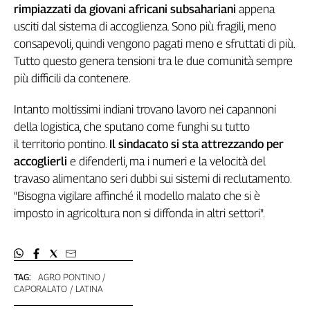
rimpiazzati da giovani africani subsahariani
appena
Genova,
usciti dal sistema di accoglienza. Sono più fragili, meno
il
consapevoli, quindi vengono pagati meno e sfruttati di più.
sangue
della
Tutto questo genera tensioni tra le due comunità sempre
ragione
più difficili da contenere.
120
anni
Intanto moltissimi indiani trovano lavoro nei capannoni
Cgil
della logistica, che sputano come funghi su tutto
Collettiva
il territorio pontino.
Il sindacato si sta attrezzando per
Academy
accoglierli
e difenderli, ma i numeri e la velocità del
travaso alimentano seri dubbi sui sistemi di reclutamento.
Collettiva
Play
"Bisogna vigilare affinché il modello malato che si è
Rubriche
imposto in agricoltura non si diffonda in altri settori".
Collettiva
Talk
La
TAG:
AGRO PONTINO
settimana
CAPORALATO
LATINA
Collettiva