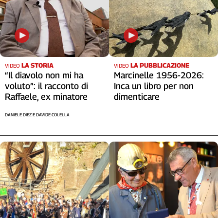
Cerca
Contatti
LA STORIA
LA PUBBLICAZIONE
VIDEO
VIDEO
La
“Il diavolo non mi ha
Marcinelle 1956-2026:
voluto”: il racconto di
Inca un libro per non
redazione
Raffaele, ex minatore
dimenticare
Newsletter
DANIELE DIEZ E DAVIDE COLELLA
Social