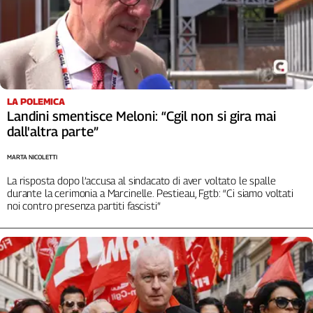
L'Italia
nel
Lavoro
Territori
Abruzzo-
LA POLEMICA
Molise
Landini smentisce Meloni: “Cgil non si gira mai
dall'altra parte”
Alto
Adige
MARTA NICOLETTI
Basilicata
La risposta dopo l’accusa al sindacato di aver voltato le spalle
Calabria
durante la cerimonia a Marcinelle. Pestieau, Fgtb: “Ci siamo voltati
Campania
noi contro presenza partiti fascisti”
Emilia-
Romagna
Friuli
Venezia
Giulia
Lazio