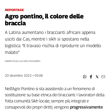
Filcams
Filctem
REPORTAGE
Agro pontino, il colore delle
Fillea
braccia
Filt
Fiom
A Latina aumentano i braccianti africani appena
Fisac
usciti dai Cas, mentre i sikh si spostano nella
Flai
logistica. "Il travaso rischia di riprodurre un modello
Flc
malato"
Fp
Nidil
DAVIDE COLELLA E CARLO RUGGIERO
Slc
Spi
20 dicembre 2022 • 05:06
Inca
Caaf
Nell'Agro Pontino si sta assistendo a un fenomeno di
sostituzione su base etnica dei braccianti. I lavoratori della
Speciali
folta comunità Sikh locale, sempre più integrati e
G8
consapevoli dei propri diritti, vengono
progressivamente
di