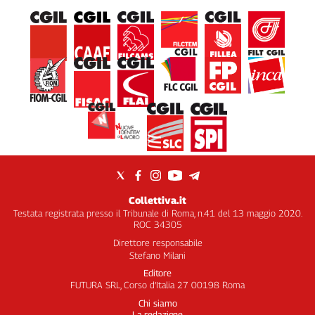
Collettiva.it
Testata registrata presso il Tribunale di Roma, n.41 del 13 maggio 2020.
ROC 34305
Direttore responsabile
Stefano Milani
Editore
FUTURA SRL, Corso d’Italia 27 00198 Roma
Chi siamo
La redazione