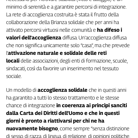
minimo di serenità e a garantire percorsi di integrazione.
L'Italia
nel
La rete di accoglienza costruita è stata il frutto della
Lavoro
collaborazione della Brianza solidale che per anni ha
attivato percorsi virtuosi nelle comunità e
ha difeso i
Territori
valori dell'accoglienza
diffusa. Un'accoglienza diffusa
Abruzzo-
che non significa unicamente solo “casa”, ma che prevede
Molise
l'
attivazione naturale e solidale delle reti
Alto
locali
delle associazioni, degli enti di formazione, scuole,
Adige
sindacati, così da favorire un inserimento nel tessuto
Basilicata
sociale.
Calabria
Campania
Un modello di
accoglienza solidale
che in questi anni
Emilia-
ha garantito a tutti lo stesso trattamento e le stesse
Romagna
chance di integrazione
in coerenza ai principi sanciti
Friuli
dalla Carta dei Diritti dell’Uomo e che in questi
Venezia
giorni è pronto a riattivarsi per chi ne ha
Giulia
nuovamente bisogno
, come sempre “senza distinzione
Lazio
di sesso, di razza, di lingua, di religione, di opinioni politiche,