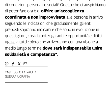
Liguria
di condizioni personali e sociali”. Quello che ci auspichiamo
Lombardia
di poter fare ora è di
offrire un’accoglienza
Marche
coordinata e non improvvisata
alle persone in arrivo,
Piemonte
seguendo le indicazioni che gradualmente gli enti
Puglia
preposti sapranno indicarci e che sono in evoluzione in
Sardegna
questi giorni, così da poter garantire opportunità e diritti
Sicilia
uguali a tutti coloro che arriveranno con una visione a
Toscana
medio lungo termine
dove sarà indispensabile unire
Trentino
solidarietà e competenza".
Umbria
Valle
D'Aosta
TAG:
SOLO LA PACE
GUERRA UCRAINA
Veneto
Archivio
Storico
1955-
2014