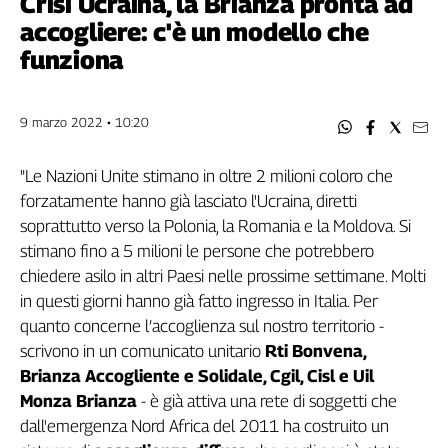
Crisi Ucraina, la Brianza pronta ad
Filcams
accogliere: c'è un modello che
Filctem
funziona
Fillea
Filt
Fiom
9 marzo 2022 • 10:20
Fisac
Flai
"Le Nazioni Unite stimano in oltre 2 milioni coloro che
Flc
forzatamente hanno già lasciato l'Ucraina, diretti
Fp
soprattutto verso la Polonia, la Romania e la Moldova. Si
Nidil
stimano fino a 5 milioni le persone che potrebbero
Slc
chiedere asilo in altri Paesi nelle prossime settimane. Molti
Spi
in questi giorni hanno già fatto ingresso in Italia. Per
Inca
quanto concerne l’accoglienza sul nostro territorio -
scrivono in un comunicato unitario
Rti Bonvena,
Caaf
Brianza Accogliente e Solidale, Cgil, Cisl e Uil
Speciali
Monza Brianza
- è già attiva una rete di soggetti che
dall'emergenza Nord Africa del 2011 ha costruito un
G8
di