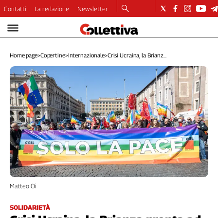
Contatti
La redazione
Newsletter
Video
Podcast
Home page
>
Copertine
>
Internazionale
>
Crisi Ucraina, la Brianz...
Dirette
Longform
Copertine
Economia
Lavoro
Ambiente
Diritti
Welfare
Italia
Internazionale
Matteo Oi
Culture
Categorie
SOLIDARIETÀ