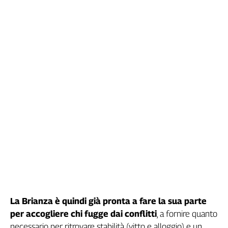
Girasoli
Il
Sassolino
Linea
Economica
Tech
It
Easy
Inserti
Idea
Diffusa
InFlai
Le
trasmissioni
tv
La Brianza è quindi già pronta a fare la sua parte
Work
per accogliere chi fugge dai conflitti
, a fornire quanto
in
Progress
necessario per ritrovare stabilità (vitto e alloggio) e un