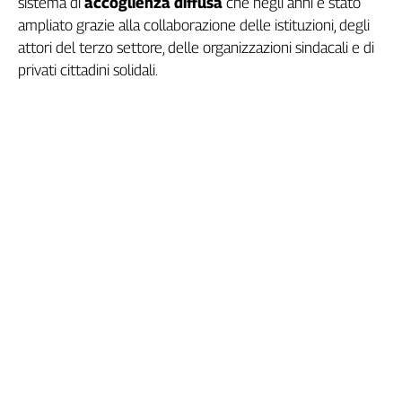
sistema di
accoglienza diffusa
che negli anni è stato
Genova,
ampliato grazie alla collaborazione delle istituzioni, degli
il
attori del terzo settore, delle organizzazioni sindacali e di
sangue
privati cittadini solidali.
della
ragione
120
anni
Cgil
Collettiva
Academy
Collettiva
Play
Rubriche
Collettiva
Talk
La
settimana
Collettiva