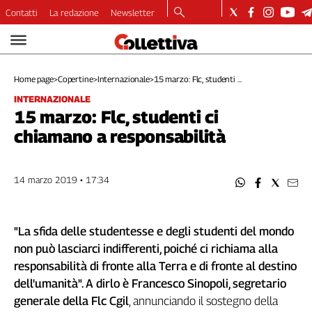
Contatti
La redazione
Newsletter
Video
Podcast
Home page
>
Copertine
>
Internazionale
>
15 marzo: Flc, studenti ...
Dirette
INTERNAZIONALE
Longform
15 marzo: Flc, studenti ci
Copertine
chiamano a responsabilità
Economia
Lavoro
Ambiente
14 marzo 2019 • 17:34
Diritti
Welfare
"La sfida delle studentesse e degli studenti del mondo
Italia
non può lasciarci indifferenti, poiché ci richiama alla
Internazionale
responsabilità di fronte alla Terra e di fronte al destino
Culture
dell'umanità". A dirlo è Francesco Sinopoli, segretario
Categorie
generale della Flc Cgil
, annunciando il sostegno della