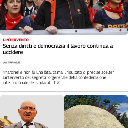
Cerca
Contatti
L'INTERVENTO
La
Senza diritti e democrazia il lavoro continua a
redazione
uccidere
LUC TRIANGLE
Newsletter
“Marcinelle non fu una fatalità ma il risultato di precise scelte”.
L’intervento del segretario generale della confederazione
Social
internazionale dei sindacati ITUC