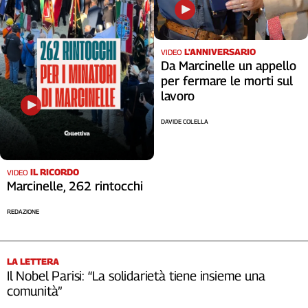
L'ANNIVERSARIO
VIDEO
Da Marcinelle un appello
per fermare le morti sul
lavoro
DAVIDE COLELLA
IL RICORDO
VIDEO
Marcinelle, 262 rintocchi
REDAZIONE
LA LETTERA
Il Nobel Parisi: “La solidarietà tiene insieme una
comunità”