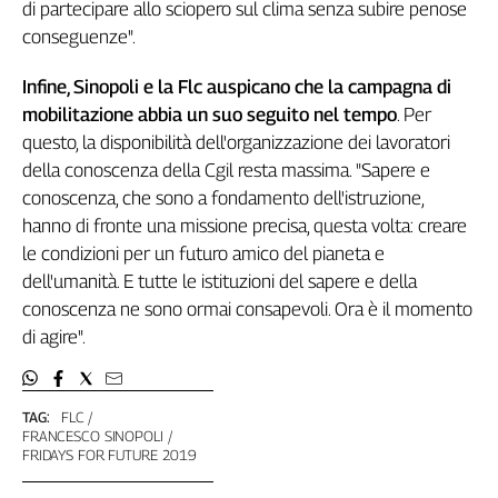
Girasoli
di partecipare allo sciopero sul clima senza subire penose
Il
conseguenze".
Sassolino
Infine, Sinopoli e la Flc auspicano che la campagna di
Linea
Economica
mobilitazione abbia un suo seguito nel tempo
. Per
Tech
questo, la disponibilità dell'organizzazione dei lavoratori
It
della conoscenza della Cgil resta massima. "Sapere e
Easy
conoscenza, che sono a fondamento dell'istruzione,
hanno di fronte una missione precisa, questa volta: creare
Inserti
le condizioni per un futuro amico del pianeta e
Idea
dell'umanità. E tutte le istituzioni del sapere e della
Diffusa
conoscenza ne sono ormai consapevoli. Ora è il momento
InFlai
di agire".
Le
trasmissioni
tv
TAG:
FLC
FRANCESCO SINOPOLI
Work
FRIDAYS FOR FUTURE 2019
in
Progress