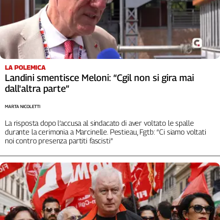
Liguria
Lombardia
Marche
Piemonte
Puglia
Sardegna
LA POLEMICA
Landini smentisce Meloni: “Cgil non si gira mai
Sicilia
dall'altra parte”
Toscana
Trentino
MARTA NICOLETTI
Umbria
La risposta dopo l’accusa al sindacato di aver voltato le spalle
Valle
durante la cerimonia a Marcinelle. Pestieau, Fgtb: “Ci siamo voltati
noi contro presenza partiti fascisti”
D'Aosta
Veneto
Archivio
Storico
1955-
2014