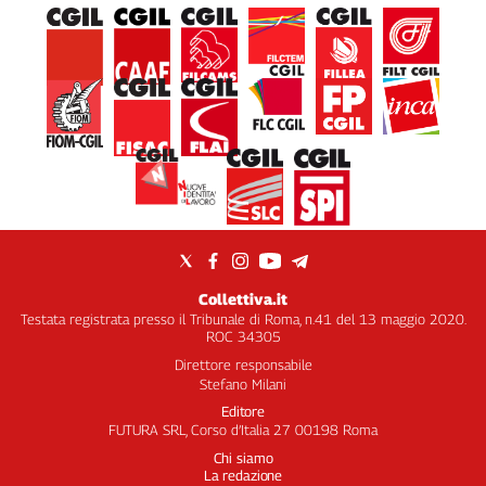
Collettiva.it
Testata registrata presso il Tribunale di Roma, n.41 del 13 maggio 2020.
ROC 34305
Direttore responsabile
Stefano Milani
Editore
FUTURA SRL, Corso d’Italia 27 00198 Roma
Chi siamo
La redazione