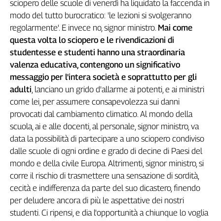
sciopero delle scuole di venerdì ha liquidato la faccenda in
Genova,
modo del tutto burocratico: 'le lezioni si svolgeranno
il
regolarmente'. E invece no, signor ministro.
Mai come
sangue
questa volta lo sciopero e le rivendicazioni di
della
studentesse e studenti hanno una straordinaria
ragione
valenza educativa, contengono un significativo
120
anni
messaggio per l'intera società e soprattutto per gli
Cgil
adulti
, lanciano un grido d'allarme ai potenti, e ai ministri
Collettiva
come lei, per assumere consapevolezza sui danni
Academy
provocati dal cambiamento climatico. Al mondo della
scuola, ai e alle docenti, al personale, signor ministro, va
Collettiva
data la possibilità di partecipare a uno sciopero condiviso
Play
Rubriche
dalle scuole di ogni ordine e grado di decine di Paesi del
mondo e della civile Europa. Altrimenti, signor ministro, si
Collettiva
corre il rischio di trasmettere una sensazione di sordità,
Talk
cecità e indifferenza da parte del suo dicastero, finendo
La
per deludere ancora di più le aspettative dei nostri
settimana
Collettiva
studenti. Ci ripensi, e dia l'opportunità a chiunque lo voglia