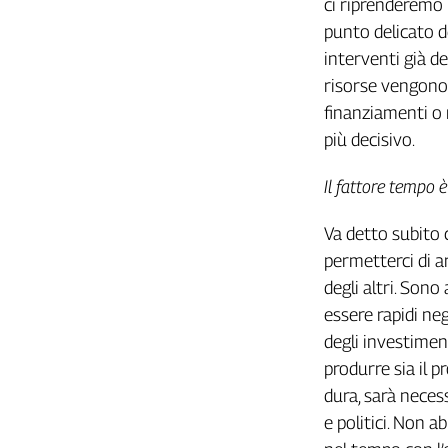
ci riprenderemo i
L'Italia
punto delicato d
nel
interventi già de
Lavoro
risorse vengono 
Territori
finanziamenti o 
più decisivo.
Abruzzo-
Molise
Il fattore tempo
Alto
Adige
Va detto subito
Basilicata
permetterci di a
Calabria
degli altri. Son
Campania
Emilia-
essere rapidi neg
Romagna
degli investiment
Friuli
produrre sia il p
Venezia
dura, sarà necess
Giulia
e politici. Non 
Lazio