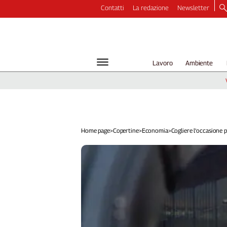
Contatti
La redazione
Newsletter
Video
Podcast
Dirette
Lavoro
Ambiente
Longform
Copertine
Economia
Lavoro
Ambiente
Home page
>
Copertine
>
Economia
>
Cogliere l'occasione pe
Diritti
Welfare
Italia
Internazionale
Culture
Categorie