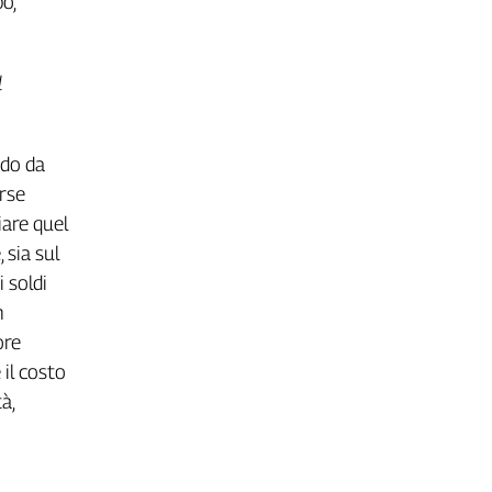
o,
l
odo da
orse
iare quel
 sia sul
 soldi
n
ore
il costo
à,