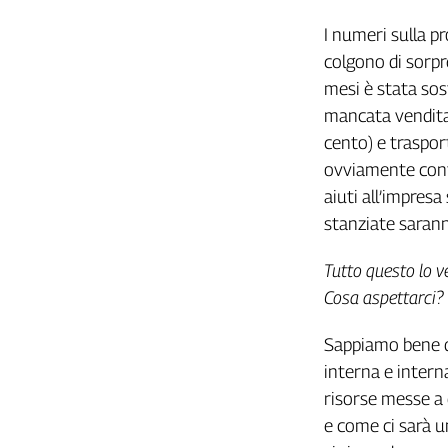
Girasoli
Il
I numeri sulla pr
Sassolino
colgono di sorpr
Linea
mesi è stata sost
Economica
mancata vendita 
Tech
cento) e trasport
It
Easy
ovviamente conto
aiuti all’impresa
Inserti
stanziate saranno
Idea
Diffusa
Tutto questo lo v
InFlai
Cosa aspettarci?
Le
Sappiamo bene di
trasmissioni
tv
interna e interna
risorse messe a 
Work
in
e come ci sarà u
Progress