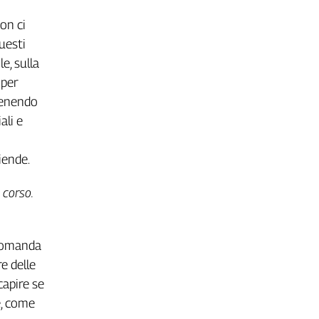
on ci
uesti
e, sulla
 per
 tenendo
ali e
iende.
 corso.
 domanda
e delle
capire se
e, come