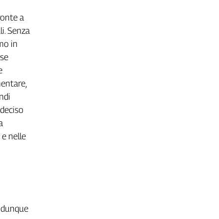
ronte a
li. Senza
mo in
ese
e
mentare,
ndi
o deciso
a
e nelle
 e dunque