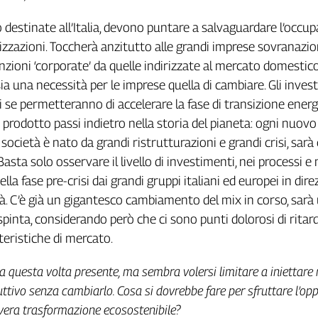
 destinate all’Italia, devono puntare a salvaguardare l’occu
lizzazioni. Toccherà anzitutto alle grandi imprese sovranazio
nzioni ‘corporate’ da quelle indirizzate al mercato domestico
sia una necessità per le imprese quella di cambiare. Gli inves
i se permetteranno di accelerare la fase di transizione energ
 prodotto passi indietro nella storia del pianeta: ogni nuov
società è nato da grandi ristrutturazioni e grandi crisi, sarà 
asta solo osservare il livello di investimenti, nei processi e 
nella fase pre-crisi dai grandi gruppi italiani ed europei in dir
tà. C’è già un gigantesco cambiamento del mix in corso, sarà 
spinta, considerando però che ci sono punti dolorosi di ritar
teristiche di mercato.
a questa volta presente, ma sembra volersi limitare a iniettare 
ttivo senza cambiarlo. Cosa si dovrebbe fare per sfruttare l’op
vera trasformazione ecosostenibile?