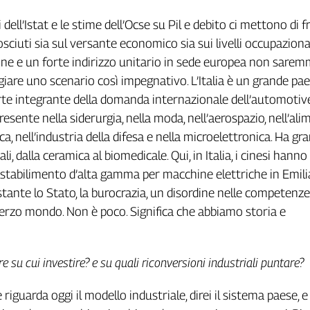
 dell’Istat e le stime dell’Ocse su Pil e debito ci mettono di f
sciuti sia sul versante economico sia sui livelli occupaziona
ne e un forte indirizzo unitario in sede europea non sarem
giare uno scenario così impegnativo. L’Italia è un grande pa
arte integrante della domanda internazionale dell’automotiv
resente nella siderurgia, nella moda, nell’aerospazio, nell’ali
a, nell’industria della difesa e nella microelettronica. Ha gra
ali, dalla ceramica al biomedicale. Qui, in Italia, i cinesi hann
 stabilimento d’alta gamma per macchine elettriche in Emili
nte lo Stato, la burocrazia, un disordine nelle competenze 
terzo mondo. Non è poco. Significa che abbiamo storia e
ere su cui investire? e su quali riconversioni industriali puntare?
riguarda oggi il modello industriale, direi il sistema paese,