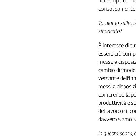
nel tempo con l
Liguria
consolidamento
Lombardia
Marche
Torniamo sulle ri
Piemonte
sindacato?
Puglia
Sardegna
È interesse di tu
Sicilia
essere più compe
Toscana
messe a disposiz
Trentino
cambio di ‘modell
Umbria
versante dell’in
Valle
messi a disposiz
D'Aosta
comprendo la pos
Veneto
produttività e s
Archivio
del lavoro e il c
Storico
1955-
davvero siamo su
2014
In questo senso, a