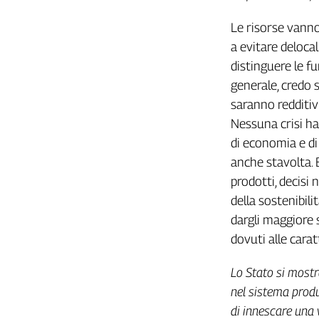
Cerca
Le risorse vanno
a evitare deloca
distinguere le fu
Contatti
generale, credo 
La
saranno redditiv
Nessuna crisi ha
redazione
di economia e di 
anche stavolta. B
Newsletter
prodotti, decisi 
della sostenibili
Social
dargli maggiore 
dovuti alle carat
Lo Stato si mostr
nel sistema produ
di innescare una 