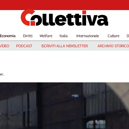
Economia
Diritti
Welfare
Italia
Internazionale
Culture
D
VIDEO
PODCAST
ISCRIVITI ALLA NEWSLETTER
ARCHIVIO STORICO
r...