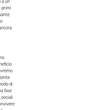
o a un
i primi
quante
so
 ancora
amo
neficio
dovremo
stente
 modo di
na fase
 sociali
onvivere