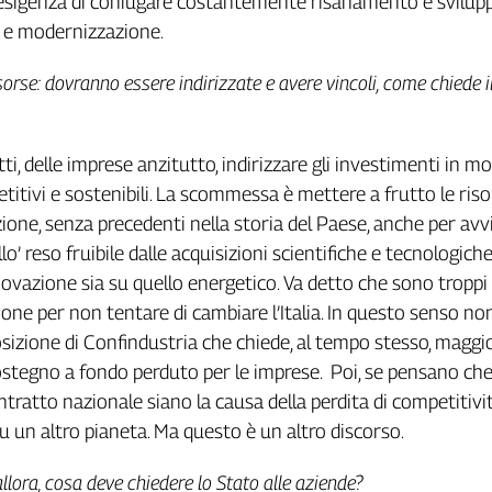
’esigenza di coniugare costantemente risanamento e svilupp
 e modernizzazione.
sorse: dovranno essere indirizzate e avere vincoli, come chiede i
tti, delle imprese anzitutto, indirizzare gli investimenti in m
titivi e sostenibili. La scommessa è mettere a frutto le ris
ione, senza precedenti nella storia del Paese, anche per avv
o’ reso fruibile dalle acquisizioni scientifiche e tecnologiche,
novazione sia su quello energetico. Va detto che sono troppi i
ione per non tentare di cambiare l’Italia. In questo senso no
izione di Confindustria che chiede, al tempo stesso, maggi
ostegno a fondo perduto per le imprese. Poi, se pensano che 
ontratto nazionale siano la causa della perdita di competitivit
 un altro pianeta. Ma questo è un altro discorso.
llora, cosa deve chiedere lo Stato alle aziende?