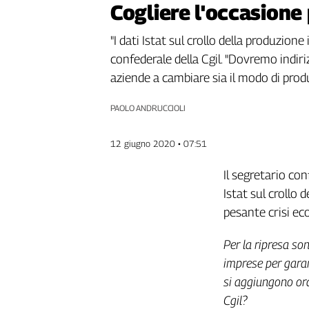
Cogliere l'occasione
Genova,
il
"I dati Istat sul crollo della produzion
sangue
confederale della Cgil. "Dovremo indiri
della
ragione
aziende a cambiare sia il modo di produ
120
anni
PAOLO ANDRUCCIOLI
Cgil
Collettiva
12 giugno 2020 • 07:51
Academy
Il segretario con
Collettiva
Istat sul crollo 
Play
Rubriche
pesante crisi e
Collettiva
Per la ripresa son
Talk
imprese per garan
La
settimana
si aggiungono ora 
Collettiva
Cgil?