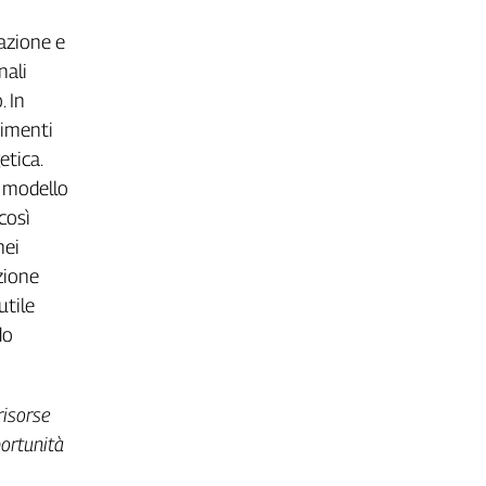
pazione e
nali
. In
timenti
etica.
o modello
così
nei
ezione
utile
do
risorse
portunità