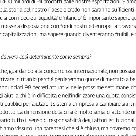
 400 miliardi di Pil prodotti dalle nostre esportazioni. Siam
ella storia del nostro Paese e credo non saranno sufficienti 
cisi con i decreti ‘liquidità’ e ‘rilancio’. È importante sapere 
messe a disposizione con fondi nostri ed europei, attraver
ricapitalizzazioni, ma sapere quando diventeranno fruibili è
 è davvero così determinante come sembra?
 che, guardando alla concorrenza internazionale, non possi
rrivare in ritardo perché perderemmo quote di mercato a be
o annunciati 98 decreti attuativi nelle prossime settimane: 
li aiuti a chi è in difficoltà e nell’indirizzare una quota consi
i pubblici per aiutare il sistema d’impresa a cambiare sia il
rodotto. La dimensione della crisi è molto seria: ci attende u
ario tutto il senso di responsabilità degli attori istituzionali,
abbiamo vissuto una parentesi che si è chiusa, ma dovremo c