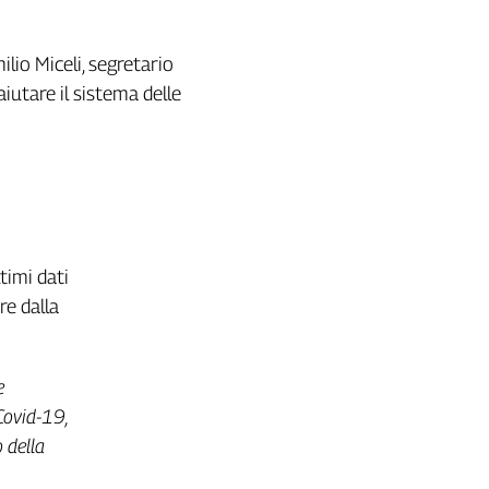
ilio Miceli, segretario
iutare il sistema delle
timi dati
re dalla
e
Covid-19,
o della