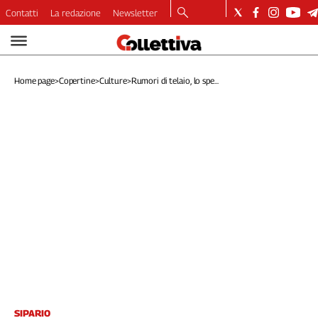
Contatti
La redazione
Newsletter
Video
Podcast
Home page
>
Copertine
>
Culture
>
Rumori di telaio, lo spe...
Dirette
Longform
Copertine
Economia
Lavoro
Ambiente
Diritti
Welfare
Italia
Internazionale
Culture
Categorie
SIPARIO