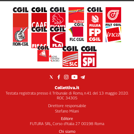
Collettiva.it
Testata registrata presso il Tribunale di Roma, n.41 del 13 maggio 2020.
ROC 34305
Direttore responsabile
Stefano Milani
Editore
FUTURA SRL, Corso d’Italia 27 00198 Roma
Chi siamo