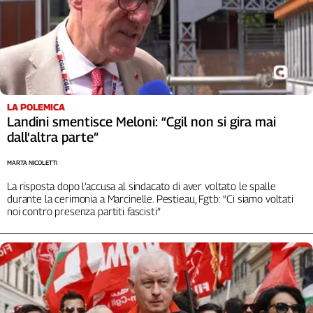
Liguria
Lombardia
Marche
Piemonte
Puglia
Sardegna
LA POLEMICA
Sicilia
Landini smentisce Meloni: “Cgil non si gira mai
Toscana
dall'altra parte”
Trentino
MARTA NICOLETTI
Umbria
Valle
La risposta dopo l’accusa al sindacato di aver voltato le spalle
durante la cerimonia a Marcinelle. Pestieau, Fgtb: “Ci siamo voltati
D'Aosta
noi contro presenza partiti fascisti”
Veneto
Archivio
Storico
1955-
2014