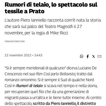
Filcams
Rumori di telaio, lo spettacolo sul
Filctem
tessile a Prato
Fillea
L'autore Piero Ianniello racconta com'è nata la storia
Filt
che sarà sul palco del Teatro Magnolfi il 27
Fiom
novembre, per la regia di Mike Ricci
Fisac
Flai
MARIA ANTONIA FAMA
Flc
Fp
22 novembre 2022 • 14:43
Nidil
Slc
"Si è sempre meridionali di qualcuno” diceva Luciano De
Spi
Crescenzo nel suo film
Così parlo Bellavista
, tratto dal
Inca
romanzo omonimo. Si è sempre il Sud di qualche Nord.
Caaf
Così in
Rumori di telaio
si scava nel tempo e nella storia,
per recuperare quel filo che da una generazione di
Speciali
migranti passa a un’altra e le tiene tutte insieme. Al centro
G8
dello spettacolo,
scritto da Piero Ianniello, il distretto
di