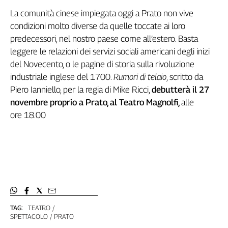
Girasoli
La comunità cinese impiegata oggi a Prato non vive
Il
condizioni molto diverse da quelle toccate ai loro
Sassolino
predecessori, nel nostro paese come all’estero. Basta
Linea
Economica
leggere le relazioni dei servizi sociali americani degli inizi
Tech
del Novecento, o le pagine di storia sulla rivoluzione
It
industriale inglese del 1700.
Rumori di telaio
, scritto da
Easy
Piero Ianniello, per la regia di Mike Ricci,
debutterà il 27
novembre proprio a Prato, al Teatro Magnolfi,
alle
Inserti
ore 18.00
Idea
Diffusa
InFlai
Le
trasmissioni
tv
Work
TAG:
TEATRO
in
SPETTACOLO
PRATO
Progress