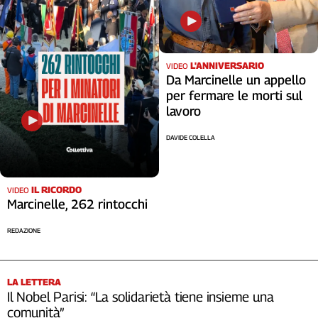
L'ANNIVERSARIO
VIDEO
Da Marcinelle un appello
per fermare le morti sul
lavoro
DAVIDE COLELLA
IL RICORDO
VIDEO
Marcinelle, 262 rintocchi
REDAZIONE
LA LETTERA
Il Nobel Parisi: “La solidarietà tiene insieme una
comunità”