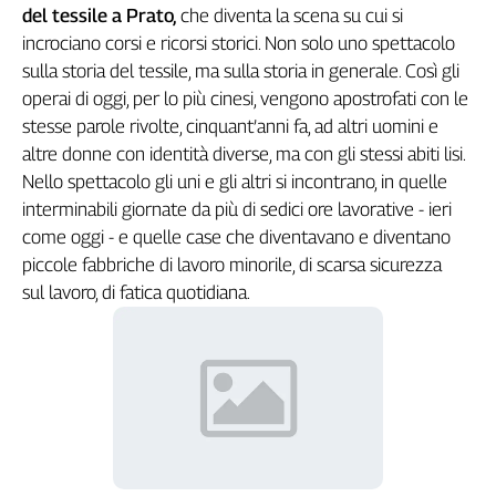
del tessile a Prato,
che diventa la scena su cui si
Genova,
incrociano corsi e ricorsi storici. Non solo uno spettacolo
il
sulla storia del tessile, ma sulla storia in generale. Così gli
sangue
della
operai di oggi, per lo più cinesi, vengono apostrofati con le
ragione
stesse parole rivolte, cinquant’anni fa, ad altri uomini e
120
altre donne con identità diverse, ma con gli stessi abiti lisi.
anni
Nello spettacolo gli uni e gli altri si incontrano, in quelle
Cgil
interminabili giornate da più di sedici ore lavorative - ieri
Collettiva
come oggi - e quelle case che diventavano e diventano
Academy
piccole fabbriche di lavoro minorile, di scarsa sicurezza
sul lavoro, di fatica quotidiana.
Collettiva
Play
Rubriche
Collettiva
Talk
La
settimana
Collettiva