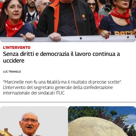
Cerca
Contatti
La
L'INTERVENTO
Senza diritti e democrazia il lavoro continua a
redazione
uccidere
Newsletter
LUC TRIANGLE
“Marcinelle non fu una fatalità ma il risultato di precise scelte”.
Social
L’intervento del segretario generale della confederazione
internazionale dei sindacati ITUC