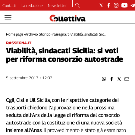
Contatti
La redazione
Newsletter
Video
Podcast
Home page
>
Archivio Storico
>
rassegna.it
>
Viabilità, sindacati Sic...
Dirette
RASSEGNA.IT
Longform
Viabilità, sindacati Sicilia: si voti
Copertine
per riforma consorzio autostrade
Economia
Lavoro
Ambiente
5 settembre 2017 • 12:02
Diritti
Welfare
Cgil, Cisl e Uil Sicilia, con le rispettive categorie dei
Italia
trasporti chiedono l’approvazione nella prossima
Internazionale
seduta dell’Ars della legge di riforma del consorzio
Culture
autostrade con la costituzione di una nuova società
Categorie
insieme all’Anas
. Il provvedimento è stato già esaminato