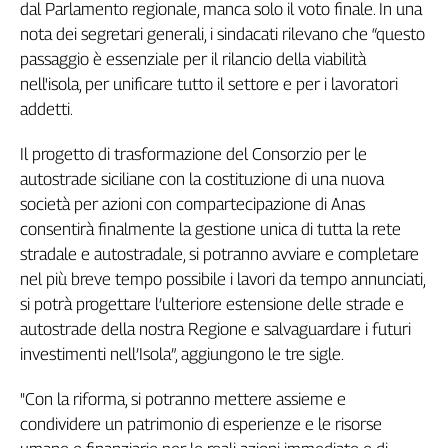
dal Parlamento regionale, manca solo il voto finale. In una
Filcams
nota dei segretari generali, i sindacati rilevano che “questo
Filctem
passaggio è essenziale per il rilancio della viabilità
Fillea
nell'isola, per unificare tutto il settore e per i lavoratori
Filt
addetti.
Fiom
Fisac
Il progetto di trasformazione del Consorzio per le
Flai
autostrade siciliane con la costituzione di una nuova
Flc
società per azioni con compartecipazione di Anas
Fp
consentirà finalmente la gestione unica di tutta la rete
Nidil
stradale e autostradale, si potranno avviare e completare
Slc
nel più breve tempo possibile i lavori da tempo annunciati,
Spi
si potrà progettare l’ulteriore estensione delle strade e
Inca
autostrade della nostra Regione e salvaguardare i futuri
Caaf
investimenti nell’Isola”, aggiungono le tre sigle.
Speciali
"Con la riforma, si potranno mettere assieme e
condividere un patrimonio di esperienze e le risorse
G8
di