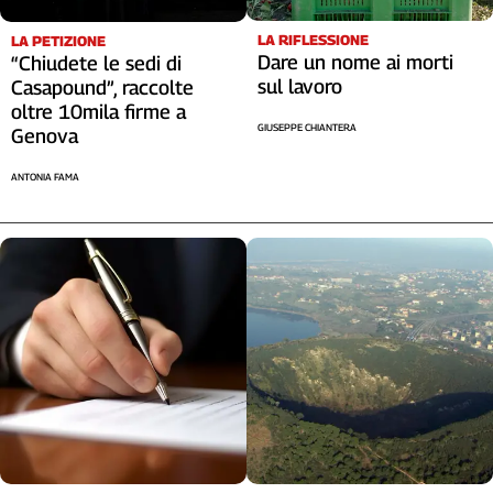
Cerca
LA RIFLESSIONE
LA PETIZIONE
Dare un nome ai morti
“Chiudete le sedi di
sul lavoro
Casapound”, raccolte
Contatti
oltre 10mila firme a
GIUSEPPE CHIANTERA
Genova
La
ANTONIA FAMA
redazione
Newsletter
Social