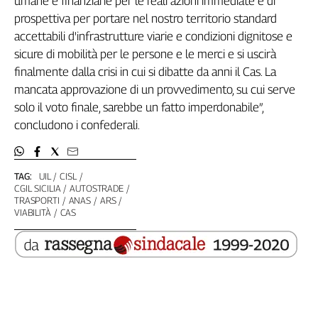
umane e finanziarie per le reali azioni immediate e di
Genova,
prospettiva per portare nel nostro territorio standard
il
accettabili d'infrastrutture viarie e condizioni dignitose e
sangue
sicure di mobilità per le persone e le merci e si uscirà
della
finalmente dalla crisi in cui si dibatte da anni il Cas. La
ragione
mancata approvazione di un provvedimento, su cui serve
120
solo il voto finale, sarebbe un fatto imperdonabile”,
anni
Cgil
concludono i confederali.
Collettiva
Academy
TAG:
UIL
CISL
Collettiva
CGIL SICILIA
AUTOSTRADE
Play
TRASPORTI
ANAS
ARS
VIABILITÀ
CAS
Rubriche
Collettiva
Talk
La
settimana
Collettiva