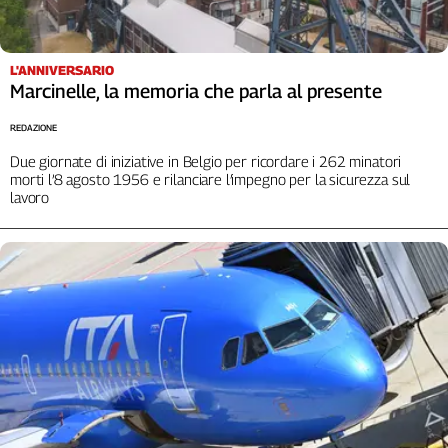
L'Italia
nel
Lavoro
L'ANNIVERSARIO
Marcinelle, la memoria che parla al presente
Territori
REDAZIONE
Abruzzo-
Due giornate di iniziative in Belgio per ricordare i 262 minatori
Molise
morti l’8 agosto 1956 e rilanciare l’impegno per la sicurezza sul
Alto
lavoro
Adige
Basilicata
Calabria
Campania
Emilia-
Romagna
Friuli
Venezia
Giulia
Lazio