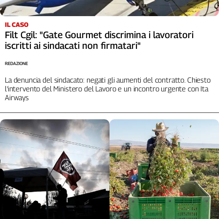
Liguria
Lombardia
IL CASO
Marche
Filt Cgil: "Gate Gourmet discrimina i lavoratori
Piemonte
iscritti ai sindacati non firmatari"
Puglia
REDAZIONE
Sardegna
Sicilia
La denuncia del sindacato: negati gli aumenti del contratto. Chiesto
l'intervento del Ministero del Lavoro e un incontro urgente con Ita
Toscana
Airways
Trentino
Umbria
Valle
D'Aosta
Veneto
Archivio
Storico
1955-
2014