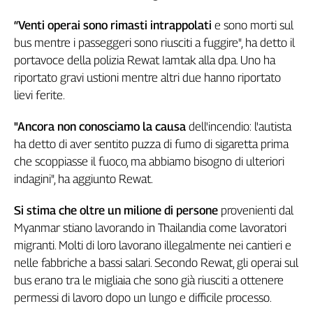
Genova,
“Venti operai sono rimasti intrappolati
e sono morti sul
il
bus mentre i passeggeri sono riusciti a fuggire", ha detto il
sangue
portavoce della polizia Rewat Iamtak alla dpa. Uno ha
della
ragione
riportato gravi ustioni mentre altri due hanno riportato
120
lievi ferite.
anni
Cgil
"Ancora non conosciamo la causa
dell'incendio: l'autista
Collettiva
ha detto di aver sentito puzza di fumo di sigaretta prima
Academy
che scoppiasse il fuoco, ma abbiamo bisogno di ulteriori
indagini", ha aggiunto Rewat.
Collettiva
Play
Si stima che oltre un milione di persone
provenienti dal
Rubriche
Myanmar stiano lavorando in Thailandia come lavoratori
Collettiva
migranti. Molti di loro lavorano illegalmente nei cantieri e
Talk
nelle fabbriche a bassi salari. Secondo Rewat, gli operai sul
La
bus erano tra le migliaia che sono già riusciti a ottenere
settimana
permessi di lavoro dopo un lungo e difficile processo.
Collettiva