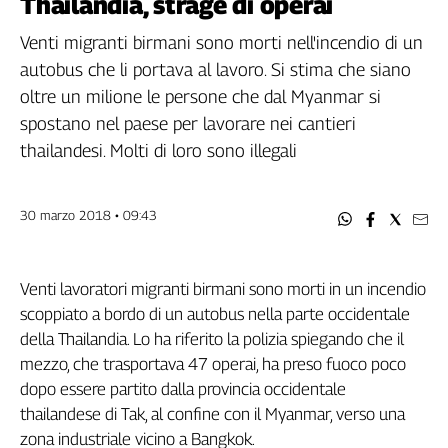
Thailandia, strage di operai
Filcams
Filctem
Venti migranti birmani sono morti nell'incendio di un
Fillea
autobus che li portava al lavoro. Si stima che siano
Filt
oltre un milione le persone che dal Myanmar si
Fiom
spostano nel paese per lavorare nei cantieri
Fisac
thailandesi. Molti di loro sono illegali
Flai
Flc
30 marzo 2018 • 09:43
Fp
Nidil
Slc
Venti lavoratori migranti birmani sono morti in un incendio
Spi
scoppiato a bordo di un autobus nella parte occidentale
Inca
della Thailandia. Lo ha riferito la polizia spiegando che il
Caaf
mezzo, che trasportava 47 operai, ha preso fuoco poco
dopo essere partito dalla provincia occidentale
Speciali
thailandese di Tak, al confine con il Myanmar, verso una
G8
zona industriale vicino a Bangkok.
di