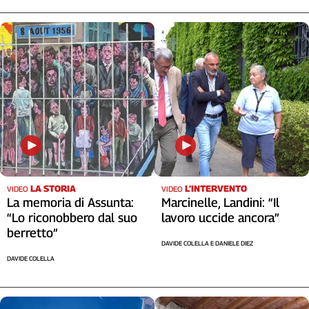
Cerca
Contatti
La
redazione
Newsletter
LA STORIA
L’INTERVENTO
VIDEO
VIDEO
Social
La memoria di Assunta:
Marcinelle, Landini: “Il
“Lo riconobbero dal suo
lavoro uccide ancora”
berretto”
DAVIDE COLELLA E DANIELE DIEZ
DAVIDE COLELLA