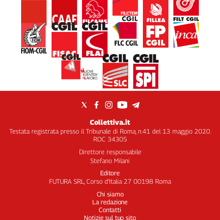
Collettiva.it
Testata registrata presso il Tribunale di Roma, n.41 del 13 maggio 2020.
ROC 34305
Direttore responsabile
Stefano Milani
Editore
FUTURA SRL, Corso d’Italia 27 00198 Roma
Chi siamo
La redazione
Contatti
Notizie sul tuo sito