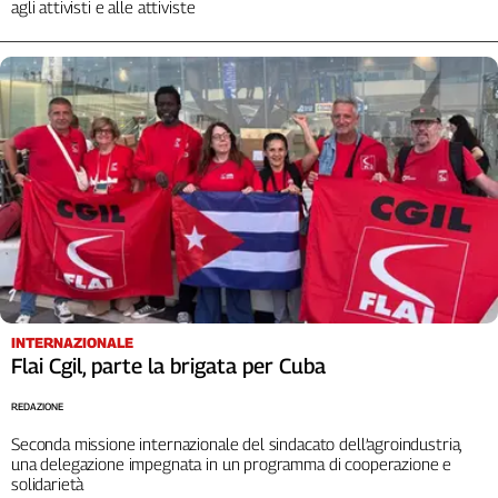
agli attivisti e alle attiviste
Liguria
Lombardia
Marche
Piemonte
Puglia
Sardegna
Sicilia
Toscana
Trentino
Umbria
Valle
D'Aosta
INTERNAZIONALE
Veneto
Flai Cgil, parte la brigata per Cuba
Archivio
REDAZIONE
Storico
1955-
Seconda missione internazionale del sindacato dell’agroindustria,
2014
una delegazione impegnata in un programma di cooperazione e
solidarietà