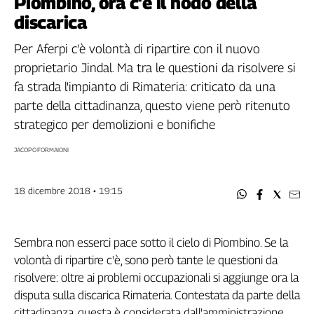
Piombino, ora c'è il nodo della
Filcams
discarica
Filctem
Fillea
Per Aferpi c'è volontà di ripartire con il nuovo
Filt
proprietario Jindal. Ma tra le questioni da risolvere si
Fiom
fa strada l'impianto di Rimateria: criticato da una
Fisac
parte della cittadinanza, questo viene però ritenuto
Flai
strategico per demolizioni e bonifiche
Flc
JACOPO FORMAIONI
Fp
Nidil
Slc
18 dicembre 2018 • 19:15
Spi
Inca
Sembra non esserci pace sotto il cielo di Piombino. Se la
Caaf
volontà di ripartire c'è, sono però tante le questioni da
Speciali
risolvere: oltre ai problemi occupazionali si aggiunge ora la
disputa sulla discarica Rimateria. Contestata da parte della
G8
cittadinanza, questa è considerata dall'amministrazione
di