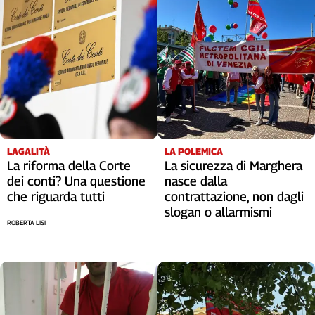
L'Italia
nel
Lavoro
Territori
Abruzzo-
Molise
Alto
Adige
LAGALITÀ
LA POLEMICA
La riforma della Corte
La sicurezza di Marghera
Basilicata
dei conti? Una questione
nasce dalla
Calabria
che riguarda tutti
contrattazione, non dagli
Campania
slogan o allarmismi
Emilia-
ROBERTA LISI
Romagna
Friuli
Venezia
Giulia
Lazio