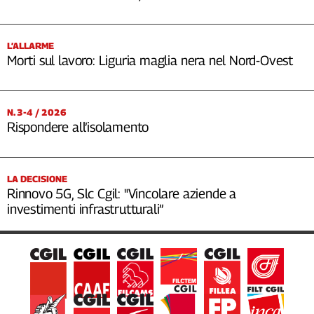
Cerca
L’ALLARME
Morti sul lavoro: Liguria maglia nera nel Nord-Ovest
Contatti
La
N. 3-4 / 2026
redazione
Rispondere all’isolamento
Newsletter
LA DECISIONE
Rinnovo 5G, Slc Cgil: "Vincolare aziende a
Social
investimenti infrastrutturali”