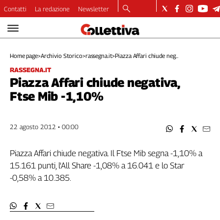
Contatti
La redazione
Newsletter
Video
Podcast
Home page
>
Archivio Storico
>
rassegna.it
>
Piazza Affari chiude neg...
Dirette
RASSEGNA.IT
Longform
Piazza Affari chiude negativa,
Copertine
Ftse Mib -1,10%
Economia
Lavoro
Ambiente
22 agosto 2012 • 00:00
Diritti
Welfare
Piazza Affari chiude negativa. Il Ftse Mib segna -1,10% a
Italia
15.161 punti, l'All Share -1,08% a 16.041 e lo Star
Internazionale
-0,58% a 10.385.
Culture
Categorie