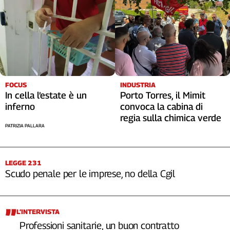
Liguria
Lombardia
Marche
Piemonte
Puglia
Sardegna
Sicilia
FOCUS
INDUSTRIA
In cella l’estate è un
Porto Torres, il Mimit
Toscana
inferno
convoca la cabina di
Trentino
regia sulla chimica verde
Umbria
PATRIZIA PALLARA
Valle
D'Aosta
Veneto
LEGGE 231
Scudo penale per le imprese, no della Cgil
Archivio
Storico
1955-
2014
L’INTERVISTA
Professioni sanitarie, un buon contratto