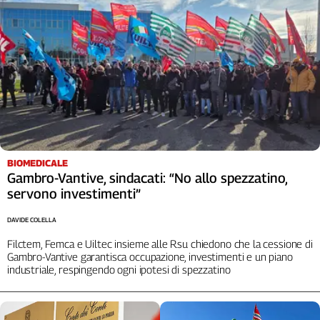
Girasoli
Il
Sassolino
Linea
Economica
Tech
It
Easy
Inserti
BIOMEDICALE
Idea
Gambro-Vantive, sindacati: “No allo spezzatino,
Diffusa
servono investimenti”
InFlai
DAVIDE COLELLA
Le
Filctem, Femca e Uiltec insieme alle Rsu chiedono che la cessione di
trasmissioni
Gambro-Vantive garantisca occupazione, investimenti e un piano
tv
industriale, respingendo ogni ipotesi di spezzatino
Work
in
Progress