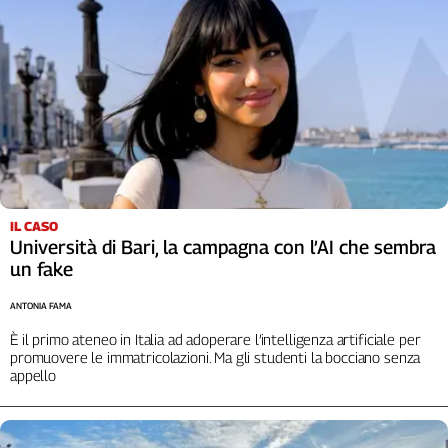
Genova,
il
sangue
della
ragione
120
anni
Cgil
Collettiva
Academy
IL CASO
Università di Bari, la campagna con l’AI che sembra
Collettiva
un fake
Play
Rubriche
ANTONIA FAMA
Collettiva
È il primo ateneo in Italia ad adoperare l’intelligenza artificiale per
promuovere le immatricolazioni. Ma gli studenti la bocciano senza
Talk
appello
La
settimana
Collettiva