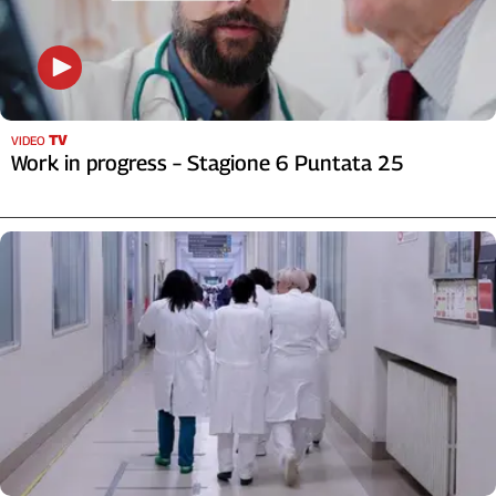
Cerca
Contatti
TV
VIDEO
La
Work in progress – Stagione 6 Puntata 25
redazione
Newsletter
Social