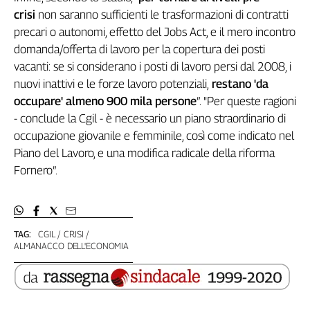
crisi
non saranno sufficienti le trasformazioni di contratti
L'Italia
nel
precari o autonomi, effetto del Jobs Act, e il mero incontro
Lavoro
domanda/offerta di lavoro per la copertura dei posti
vacanti: se si considerano i posti di lavoro persi dal 2008, i
Territori
nuovi inattivi e le forze lavoro potenziali,
restano 'da
Abruzzo-
occupare' almeno 900 mila persone
”. "Per queste ragioni
Molise
- conclude la Cgil - è necessario un piano straordinario di
Alto
occupazione giovanile e femminile, così come indicato nel
Adige
Piano del Lavoro, e una modifica radicale della riforma
Basilicata
Fornero”.
Calabria
Campania
Emilia-
Romagna
TAG:
CGIL
CRISI
ALMANACCO DELL'ECONOMIA
Friuli
Venezia
Giulia
Lazio