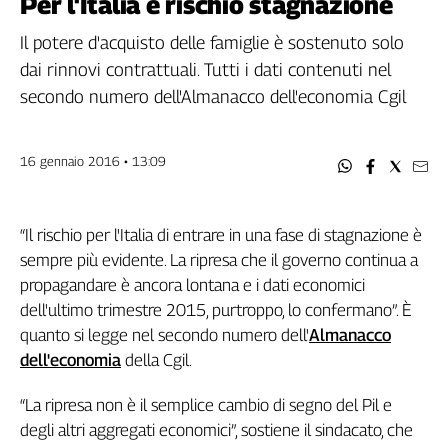
Per l'Italia è rischio stagnazione
Filcams
Filctem
Il potere d'acquisto delle famiglie è sostenuto solo
Fillea
dai rinnovi contrattuali. Tutti i dati contenuti nel
Filt
secondo numero dell'Almanacco dell'economia Cgil
Fiom
Fisac
16 gennaio 2016 • 13:09
Flai
Flc
Fp
“Il rischio per l'Italia di entrare in una fase di stagnazione è
Nidil
sempre più evidente. La ripresa che il governo continua a
Slc
propagandare è ancora lontana e i dati economici
Spi
dell'ultimo trimestre 2015, purtroppo, lo confermano”. È
Inca
quanto si legge nel secondo numero dell'
Almanacco
Caaf
dell'economia
della Cgil.
Speciali
“La ripresa non è il semplice cambio di segno del Pil e
G8
degli altri aggregati economici”, sostiene il sindacato, che
di