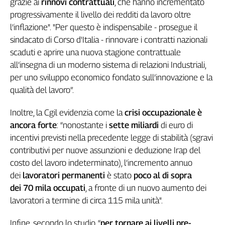
grazie ai
rinnovi contrattuali
, che hanno incrementato
Girasoli
progressivamente il livello dei redditi da lavoro oltre
Il
Sassolino
l’inflazione". "Per questo è indispensabile - prosegue il
Linea
sindacato di Corso d'Italia - rinnovare i contratti nazionali
Economica
scaduti e aprire una nuova stagione contrattuale
Tech
all’insegna di un moderno sistema di relazioni Industriali,
It
per uno sviluppo economico fondato sull’innovazione e la
Easy
qualità del lavoro”.
Inserti
Inoltre, la Cgil evidenzia come la
crisi occupazionale è
Idea
ancora forte
: “nonostante i
sette miliardi
di euro di
Diffusa
incentivi previsti nella precedente legge di stabilità (sgravi
InFlai
contributivi per nuove assunzioni e deduzione Irap del
costo del lavoro indeterminato), l’incremento annuo
Le
dei
lavoratori permanenti
è stato
poco al di sopra
trasmissioni
tv
dei
70 mila occupati
, a fronte di un nuovo aumento dei
lavoratori a termine di circa 115 mila unità".
Work
in
Infine, secondo lo studio, “
per tornare ai livelli pre-
Progress