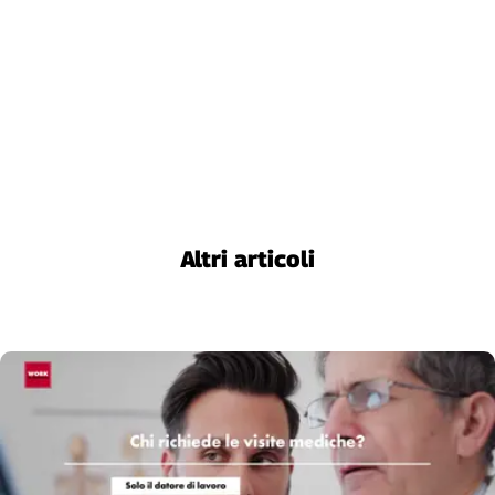
Liguria
Lombardia
Marche
Piemonte
Puglia
Sardegna
Sicilia
Toscana
Trentino
Altri articoli
Umbria
Valle
D'Aosta
Veneto
Archivio
Storico
1955-
2014