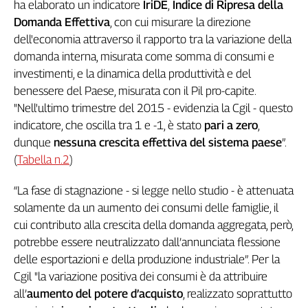
ha elaborato un indicatore
IriDE
,
Indice di Ripresa della
Genova,
Domanda Effettiva
, con cui misurare la direzione
il
dell'economia attraverso il rapporto tra la variazione della
sangue
domanda interna, misurata come somma di consumi e
della
ragione
investimenti, e la dinamica della produttività e del
benessere del Paese, misurata con il Pil pro-capite.
120
anni
"Nell'ultimo trimestre del 2015 - evidenzia la Cgil - questo
Cgil
indicatore, che oscilla tra 1 e -1, è stato
pari a zero
,
Collettiva
dunque
nessuna crescita effettiva del sistema paese
”.
Academy
(
Tabella n.2
)
Collettiva
“La fase di stagnazione - si legge nello studio - è attenuata
Play
solamente da un aumento dei consumi delle famiglie, il
Rubriche
cui contributo alla crescita della domanda aggregata, però,
Collettiva
potrebbe essere neutralizzato dall’annunciata flessione
Talk
delle esportazioni e della produzione industriale”. Per la
La
Cgil "la variazione positiva dei consumi è da attribuire
settimana
all’
aumento del potere d’acquisto
, realizzato soprattutto
Collettiva