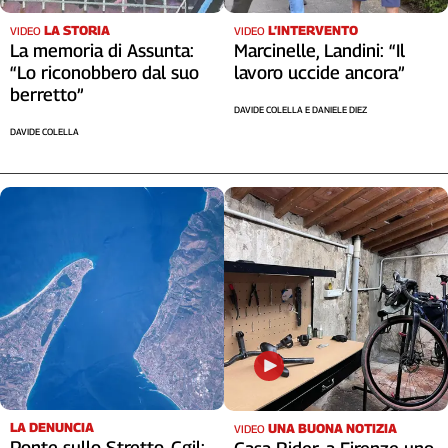
LA STORIA
L’INTERVENTO
VIDEO
VIDEO
La memoria di Assunta:
Marcinelle, Landini: “Il
“Lo riconobbero dal suo
lavoro uccide ancora”
berretto”
DAVIDE COLELLA E DANIELE DIEZ
DAVIDE COLELLA
LA DENUNCIA
UNA BUONA NOTIZIA
VIDEO
Ponte sullo Stretto, Cgil: