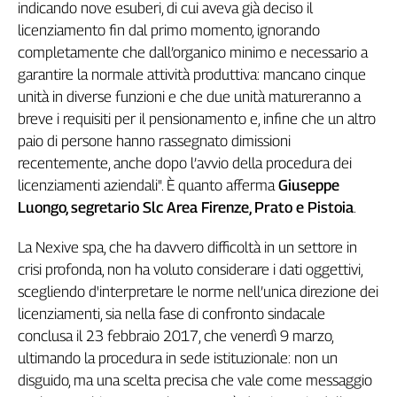
indicando nove esuberi, di cui aveva già deciso il
Filcams
licenziamento fin dal primo momento, ignorando
Filctem
completamente che dall’organico minimo e necessario a
Fillea
garantire la normale attività produttiva: mancano cinque
Filt
unità in diverse funzioni e che due unità matureranno a
Fiom
breve i requisiti per il pensionamento e, infine che un altro
Fisac
paio di persone hanno rassegnato dimissioni
Flai
recentemente, anche dopo l’avvio della procedura dei
Flc
licenziamenti aziendali". È quanto afferma
Giuseppe
Fp
Luongo, segretario Slc Area Firenze, Prato e Pistoia
.
Nidil
Slc
La Nexive spa, che ha davvero difficoltà in un settore in
Spi
crisi profonda, non ha voluto considerare i dati oggettivi,
Inca
scegliendo d'interpretare le norme nell’unica direzione dei
Caaf
licenziamenti, sia nella fase di confronto sindacale
conclusa il 23 febbraio 2017, che venerdì 9 marzo,
Speciali
ultimando la procedura in sede istituzionale: non un
disguido, ma una scelta precisa che vale come messaggio
G8
di