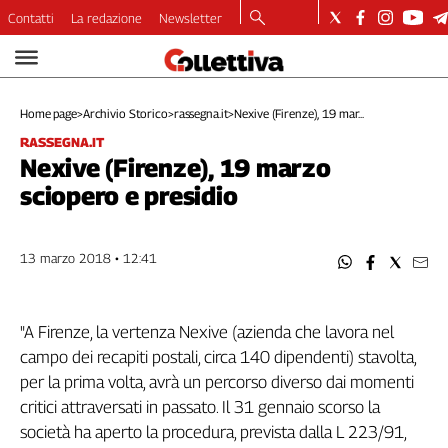
Contatti
La redazione
Newsletter
Video
Podcast
Home page
>
Archivio Storico
>
rassegna.it
>
Nexive (Firenze), 19 mar...
Dirette
RASSEGNA.IT
Longform
Nexive (Firenze), 19 marzo
Copertine
sciopero e presidio
Economia
Lavoro
Ambiente
13 marzo 2018 • 12:41
Diritti
Welfare
"A Firenze, la vertenza Nexive (azienda che lavora nel
Italia
campo dei recapiti postali, circa 140 dipendenti) stavolta,
Internazionale
per la prima volta, avrà un percorso diverso dai momenti
Culture
critici attraversati in passato. Il 31 gennaio scorso la
Categorie
società ha aperto la procedura, prevista dalla L 223/91,