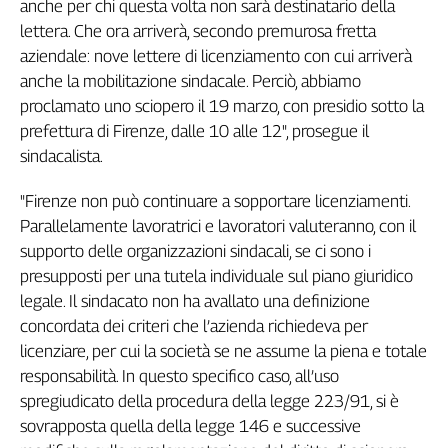
anche per chi questa volta non sarà destinatario della
Genova,
lettera. Che ora arriverà, secondo premurosa fretta
il
aziendale: nove lettere di licenziamento con cui arriverà
sangue
anche la mobilitazione sindacale. Perciò, abbiamo
della
proclamato uno sciopero il 19 marzo, con presidio sotto la
ragione
prefettura di Firenze, dalle 10 alle 12", prosegue il
120
anni
sindacalista.
Cgil
"Firenze non può continuare a sopportare licenziamenti.
Collettiva
Academy
Parallelamente lavoratrici e lavoratori valuteranno, con il
supporto delle organizzazioni sindacali, se ci sono i
Collettiva
presupposti per una tutela individuale sul piano giuridico
Play
legale. Il sindacato non ha avallato una definizione
Rubriche
concordata dei criteri che l’azienda richiedeva per
Collettiva
licenziare, per cui la società se ne assume la piena e totale
Talk
responsabilità. In questo specifico caso, all’uso
La
spregiudicato della procedura della legge 223/91, si è
settimana
sovrapposta quella della legge 146 e successive
Collettiva