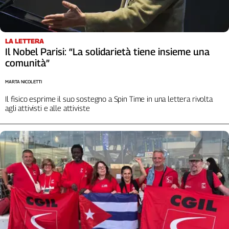
Liguria
Lombardia
Marche
LA LETTERA
Piemonte
Il Nobel Parisi: “La solidarietà tiene insieme una
Puglia
comunità”
Sardegna
Sicilia
MARTA NICOLETTI
Toscana
Il fisico esprime il suo sostegno a Spin Time in una lettera rivolta
agli attivisti e alle attiviste
Trentino
Umbria
Valle
D'Aosta
Veneto
Archivio
Storico
1955-
2014