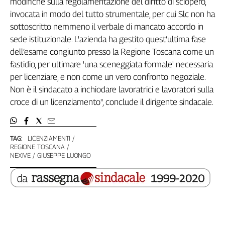
modifiche sulla regolamentazione del diritto di sciopero,
Girasoli
invocata in modo del tutto strumentale, per cui Slc non ha
Il
sottoscritto nemmeno il verbale di mancato accordo in
Sassolino
sede istituzionale. L'azienda ha gestito quest’ultima fase
Linea
Economica
dell’esame congiunto presso la Regione Toscana come un
Tech
fastidio, per ultimare 'una sceneggiata formale' necessaria
It
per licenziare, e non come un vero confronto negoziale.
Easy
Non è il sindacato a inchiodare lavoratrici e lavoratori sulla
croce di un licenziamento", conclude il dirigente sindacale.
Inserti
Idea
Diffusa
TAG:
LICENZIAMENTI
InFlai
REGIONE TOSCANA
NEXIVE
GIUSEPPE LUONGO
Le
trasmissioni
tv
Work
in
Progress