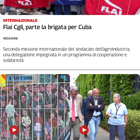
Cerca
INTERNAZIONALE
Flai Cgil, parte la brigata per Cuba
Contatti
REDAZIONE
La
Seconda missione internazionale del sindacato dell’agroindustria,
una delegazione impegnata in un programma di cooperazione e
redazione
solidarietà
Newsletter
Social