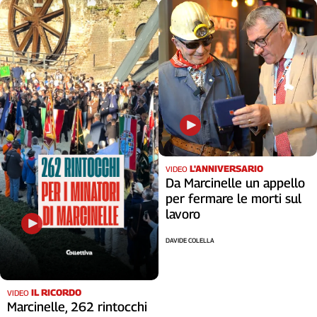
Liguria
Lombardia
Marche
Piemonte
Puglia
Sardegna
Sicilia
Toscana
Trentino
L'ANNIVERSARIO
Umbria
VIDEO
Da Marcinelle un appello
Valle
per fermare le morti sul
D'Aosta
lavoro
Veneto
DAVIDE COLELLA
Archivio
Storico
1955-
2014
IL RICORDO
VIDEO
Marcinelle, 262 rintocchi