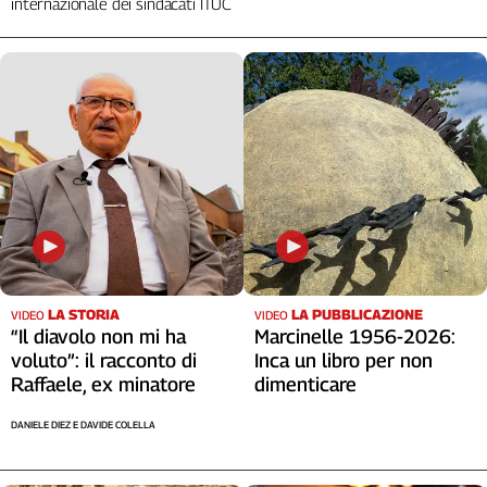
internazionale dei sindacati ITUC
L'Italia
nel
Lavoro
Territori
Abruzzo-
Molise
Alto
Adige
Basilicata
Calabria
Campania
LA STORIA
LA PUBBLICAZIONE
VIDEO
VIDEO
“Il diavolo non mi ha
Marcinelle 1956-2026:
Emilia-
voluto”: il racconto di
Inca un libro per non
Romagna
Raffaele, ex minatore
dimenticare
Friuli
Venezia
DANIELE DIEZ E DAVIDE COLELLA
Giulia
Lazio