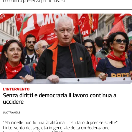
noi contro presenza partiti fascisti”
Girasoli
Il
Sassolino
Linea
Economica
Tech
It
Easy
Inserti
Idea
Diffusa
InFlai
L'INTERVENTO
Senza diritti e democrazia il lavoro continua a
Le
uccidere
trasmissioni
tv
LUC TRIANGLE
Work
“Marcinelle non fu una fatalità ma il risultato di precise scelte”.
in
L’intervento del segretario generale della confederazione
Progress