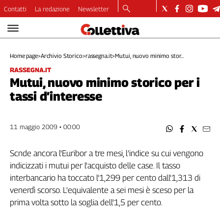
Contatti
La redazione
Newsletter
Video
Podcast
Home page
>
Archivio Storico
>
rassegna.it
>
Mutui, nuovo minimo stor...
Dirette
RASSEGNA.IT
Longform
Mutui, nuovo minimo storico per i
Copertine
tassi d’interesse
Economia
Lavoro
Ambiente
11 maggio 2009 • 00:00
Diritti
Welfare
Scnde ancora l'Euribor a tre mesi, l’indice su cui vengono
Italia
indicizzati i mutui per l'acquisto delle case. Il tasso
Internazionale
interbancario ha toccato l'1,299 per cento dall'1,313 di
Culture
venerdì scorso. L'equivalente a sei mesi è sceso per la
prima volta sotto la soglia dell'1,5 per cento.
Categorie