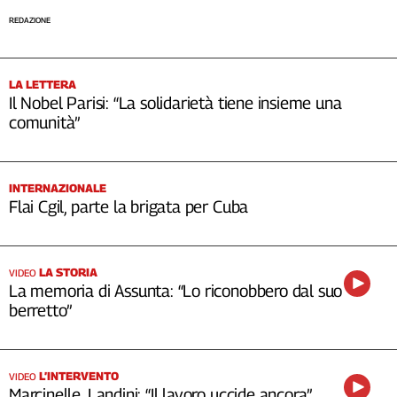
Cerca
REDAZIONE
Contatti
LA LETTERA
Il Nobel Parisi: “La solidarietà tiene insieme una
comunità”
La
redazione
INTERNAZIONALE
Newsletter
Flai Cgil, parte la brigata per Cuba
Social
LA STORIA
VIDEO
La memoria di Assunta: “Lo riconobbero dal suo
berretto”
L’INTERVENTO
VIDEO
Marcinelle, Landini: “Il lavoro uccide ancora”