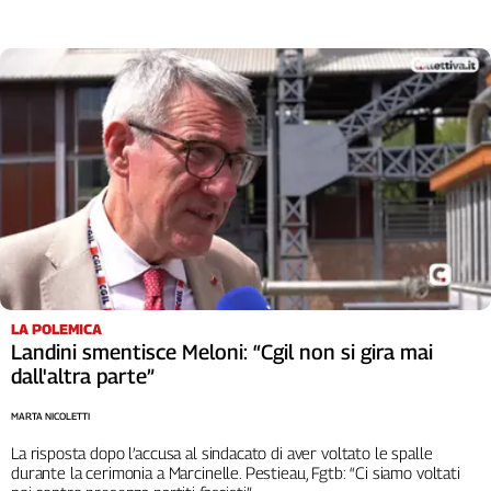
Genova,
il
sangue
della
ragione
120
anni
Cgil
Collettiva
Academy
Collettiva
Play
LA POLEMICA
Rubriche
Landini smentisce Meloni: “Cgil non si gira mai
Collettiva
dall'altra parte”
Talk
MARTA NICOLETTI
La
settimana
La risposta dopo l’accusa al sindacato di aver voltato le spalle
Collettiva
durante la cerimonia a Marcinelle. Pestieau, Fgtb: “Ci siamo voltati