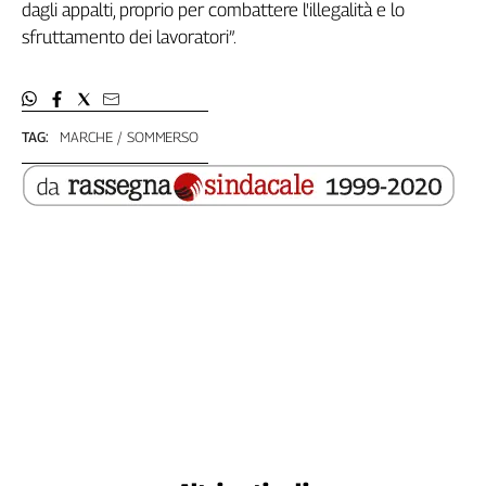
Liguria
dagli appalti, proprio per combattere l'illegalità e lo
Lombardia
sfruttamento dei lavoratori”.
Marche
Piemonte
Puglia
TAG:
MARCHE
SOMMERSO
Sardegna
Sicilia
Toscana
Trentino
Umbria
Valle
D'Aosta
Veneto
Archivio
Storico
1955-
2014