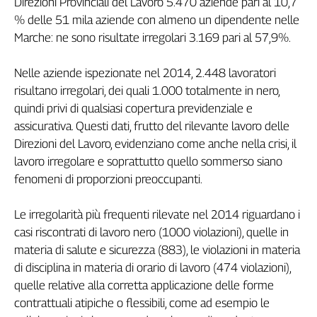
Direzioni Provinciali del Lavoro 5.470 aziende pari al 10,7
Genova,
% delle 51 mila aziende con almeno un dipendente nelle
il
Marche: ne sono risultate irregolari 3.169 pari al 57,9%.
sangue
della
Nelle aziende ispezionate nel 2014, 2.448 lavoratori
ragione
risultano irregolari, dei quali 1.000 totalmente in nero,
120
quindi privi di qualsiasi copertura previdenziale e
anni
Cgil
assicurativa. Questi dati, frutto del rilevante lavoro delle
Collettiva
Direzioni del Lavoro, evidenziano come anche nella crisi, il
Academy
lavoro irregolare e soprattutto quello sommerso siano
fenomeni di proporzioni preoccupanti.
Collettiva
Play
Le irregolarità più frequenti rilevate nel 2014 riguardano i
Rubriche
casi riscontrati di lavoro nero (1000 violazioni), quelle in
Collettiva
materia di salute e sicurezza (883), le violazioni in materia
Talk
di disciplina in materia di orario di lavoro (474 violazioni),
La
quelle relative alla corretta applicazione delle forme
settimana
contrattuali atipiche o flessibili, come ad esempio le
Collettiva