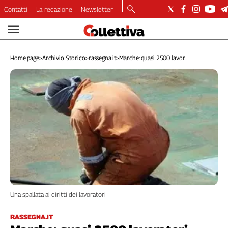
Contatti
La redazione
Newsletter
Video
Podcast
Home page
>
Archivio Storico
>
rassegna.it
>
Marche: quasi 2500 lavor...
Dirette
Longform
Copertine
Economia
Lavoro
Ambiente
Diritti
Welfare
Italia
Internazionale
Una spallata ai diritti dei lavoratori
Culture
Categorie
RASSEGNA.IT