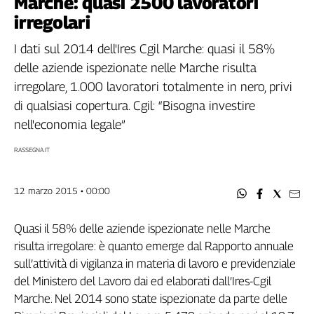
Marche: quasi 2500 lavoratori
Filcams
irregolari
Filctem
Fillea
I dati sul 2014 dell'Ires Cgil Marche: quasi il 58%
Filt
delle aziende ispezionate nelle Marche risulta
Fiom
irregolare, 1.000 lavoratori totalmente in nero, privi
Fisac
di qualsiasi copertura. Cgil: “Bisogna investire
Flai
nell'economia legale”
Flc
RASSEGNA.IT
Fp
Nidil
12 marzo 2015 • 00:00
Slc
Spi
Quasi il 58% delle aziende ispezionate nelle Marche
Inca
risulta irregolare: è quanto emerge dal Rapporto annuale
Caaf
sull’attività di vigilanza in materia di lavoro e previdenziale
Speciali
del Ministero del Lavoro dai ed elaborati dall’Ires-Cgil
Marche. Nel 2014 sono state ispezionate da parte delle
G8
di