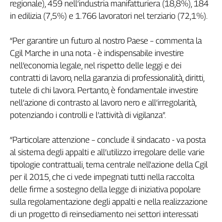
regionale), 459 nell’industria manifatturiera (18,8%), 184
L'Italia
in edilizia (7,5%) e 1.766 lavoratori nel terziario (72,1%).
nel
Lavoro
“Per garantire un futuro al nostro Paese – commenta la
Cgil Marche in una nota - è indispensabile investire
Territori
nell’economia legale, nel rispetto delle leggi e dei
Abruzzo-
contratti di lavoro, nella garanzia di professionalità, diritti,
Molise
tutele di chi lavora. Pertanto, è fondamentale investire
Alto
nell’azione di contrasto al lavoro nero e all’irregolarità,
Adige
potenziando i controlli e l’attività di vigilanza”.
Basilicata
Calabria
“Particolare attenzione – conclude il sindacato - va posta
Campania
al sistema degli appalti e all’utilizzo irregolare delle varie
Emilia-
tipologie contrattuali, tema centrale nell'azione della Cgil
Romagna
per il 2015, che ci vede impegnati tutti nella raccolta
Friuli
delle firme a sostegno della legge di iniziativa popolare
Venezia
Giulia
sulla regolamentazione degli appalti e nella realizzazione
Lazio
di un progetto di reinsediamento nei settori interessati