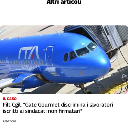
Altri articoli
Cerca
Contatti
La
redazione
Newsletter
Social
IL CASO
Filt Cgil: "Gate Gourmet discrimina i lavoratori
iscritti ai sindacati non firmatari"
REDAZIONE