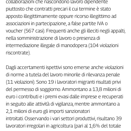
collaborazioni che nascondono lavoro dipendente
Girasoli
piuttosto che contratti precari il cui termine è stato
Il
Sassolino
apposto illegittimamente oppure ricorso illegittimo ad
Linea
associazioni in partecipazione, a false partite IVA o
Economica
voucher (567 casi). Frequenti anche gli illeciti negli appalti,
Tech
nella somministrazione di lavoro o presenza di
It
intermediazione illegale di manodopera (104 violazioni
Easy
riscontrate).
Inserti
Dagli accertamenti ispettivi sono emerse anche violazioni
Idea
di norme a tutela del lavoro minorile di rilevanza penale
Diffusa
(11 violazioni). Sono 19 i lavoratori migranti risultati privi
InFlai
del permesso di soggiorno. Ammontano a 13,8 milioni di
euro i contributi e i premi evasi dalle imprese e recuperati
Le
trasmissioni
in seguito alle attività di vigilanza, mentre ammontano a
tv
2,1 milioni di euro gli importi sanzionatori
Work
introitati. Osservando i vari settori produttivi, risultano 39
in
lavoratori irregolari in agricoltura (pari al 1,6% del totale
Progress