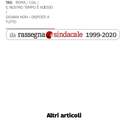
TAG:
ROMA
CGIL
Genova,
IL NOSTRO TEMPO È ADESSO
il
GIOVANI NON + DISPOSTI A
sangue
TUTTO
della
ragione
120
anni
Cgil
Collettiva
Academy
Collettiva
Play
Rubriche
Collettiva
Talk
La
Altri articoli
settimana
Collettiva