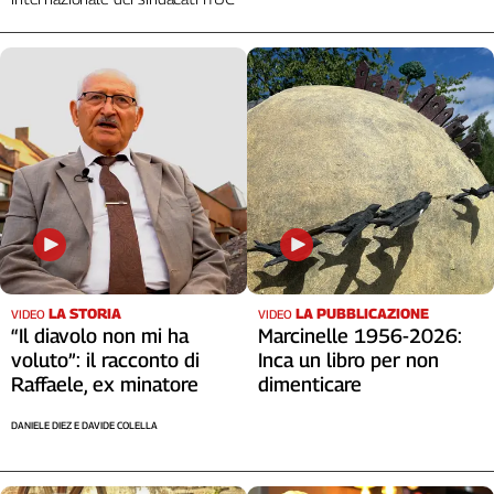
Liguria
Lombardia
Marche
Piemonte
Puglia
Sardegna
Sicilia
Toscana
Trentino
Umbria
Valle
LA STORIA
LA PUBBLICAZIONE
VIDEO
VIDEO
D'Aosta
“Il diavolo non mi ha
Marcinelle 1956-2026:
Veneto
voluto”: il racconto di
Inca un libro per non
Raffaele, ex minatore
dimenticare
Archivio
Storico
DANIELE DIEZ E DAVIDE COLELLA
1955-
2014