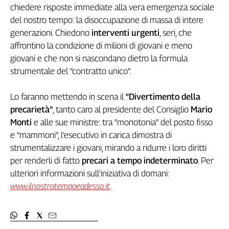
chiedere risposte immediate alla vera emergenza sociale
Filcams
del nostro tempo: la disoccupazione di massa di intere
Filctem
generazioni. Chiedono
interventi urgenti
, seri, che
Fillea
affrontino la condizione di milioni di giovani e meno
Filt
giovani e che non si nascondano dietro la formula
Fiom
strumentale del “contratto unico”.
Fisac
Flai
Lo faranno mettendo in scena il
“Divertimento della
Flc
precarietà”
, tanto caro al presidente del Consiglio
Mario
Fp
Monti
e alle sue ministre: tra “monotonia” del posto fisso
Nidil
e “mammoni”, l’esecutivo in carica dimostra di
Slc
strumentalizzare i giovani, mirando a ridurre i loro diritti
Spi
per renderli di fatto
precari a tempo indeterminato
. Per
Inca
ulteriori informazioni sull’iniziativa di domani:
Caaf
www.ilnostrotempoeadesso.it
.
Speciali
G8
di