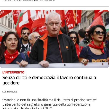
L'Italia
nel
Lavoro
Territori
Abruzzo-
Molise
Alto
Adige
Basilicata
Calabria
Campania
L'INTERVENTO
Emilia-
Senza diritti e democrazia il lavoro continua a
Romagna
uccidere
Friuli
LUC TRIANGLE
Venezia
Giulia
“Marcinelle non fu una fatalità ma il risultato di precise scelte”.
L’intervento del segretario generale della confederazione
Lazio
internazionale dei sindacati ITUC