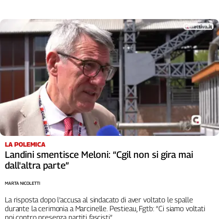
Girasoli
Il
Sassolino
Linea
Economica
Tech
It
Easy
Inserti
Idea
Diffusa
InFlai
LA POLEMICA
Landini smentisce Meloni: “Cgil non si gira mai
Le
dall'altra parte”
trasmissioni
tv
MARTA NICOLETTI
Work
La risposta dopo l’accusa al sindacato di aver voltato le spalle
in
durante la cerimonia a Marcinelle. Pestieau, Fgtb: “Ci siamo voltati
noi contro presenza partiti fascisti”
Progress