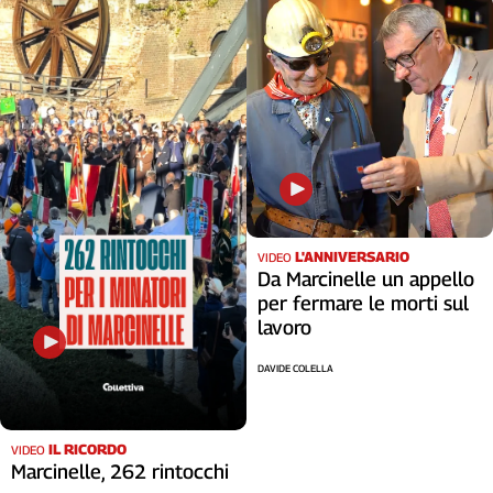
Cerca
Contatti
La
redazione
Newsletter
L'ANNIVERSARIO
VIDEO
Da Marcinelle un appello
per fermare le morti sul
Social
lavoro
DAVIDE COLELLA
IL RICORDO
VIDEO
Marcinelle, 262 rintocchi