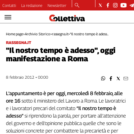
Contatti
La redazione
Newsletter
Video
Podcast
Home page
>
Archivio Storico
>
rassegna.it
>
"Il nostro tempo è adess...
Dirette
RASSEGNA.IT
Longform
"Il nostro tempo è adesso", oggi
Copertine
manifestazione a Roma
Economia
Lavoro
Ambiente
8 febbraio 2012 • 00:00
Diritti
Welfare
L’appuntamento è per oggi, mercoledì 8 febbraio, alle
Italia
ore 16
sotto il ministero del Lavoro a Roma. Le lavoratrici
Internazionale
e i lavoratori precari del comitato
“Il nostro tempo è
Culture
adesso”
si riprendono la parola, per portare all’attenzione
del governo e dell’opinione pubblica quelle che sono le
Categorie
soluzioni concrete per combattere la precarietà e per