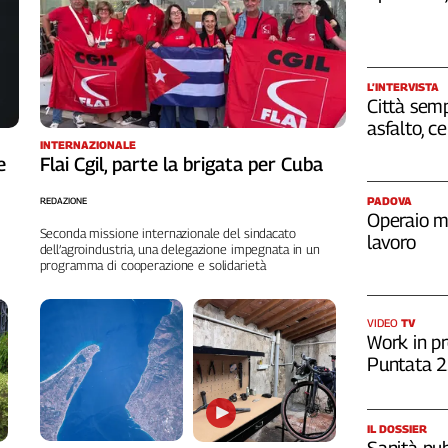
L’INTERVISTA
Città semp
asfalto, c
INTERNAZIONALE
e
Flai Cgil, parte la brigata per Cuba
PADOVA
REDAZIONE
Operaio m
Seconda missione internazionale del sindacato
lavoro
dell’agroindustria, una delegazione impegnata in un
programma di cooperazione e solidarietà
VIDEO
TV
Work in pr
Puntata 
IL DOSSIER
Sanità pub