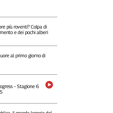
re più roventi? Colpa di
emento e dei pochi alberi
uore al primo giorno di
ogress – Stagione 6
25
blica, il grande logorio del