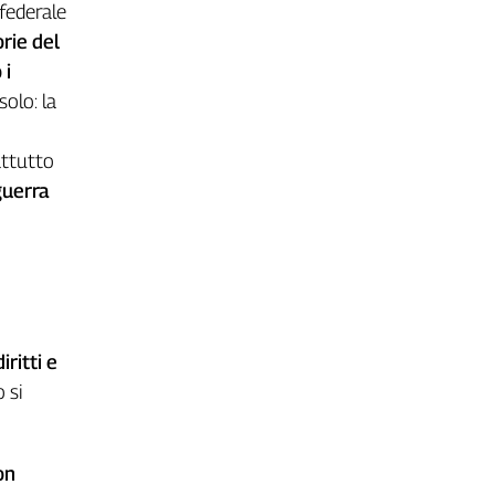
federale
rie del
 i
solo: la
attutto
guerra
ritti e
 si
on