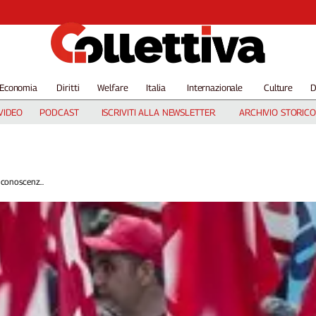
Economia
Diritti
Welfare
Italia
Internazionale
Culture
D
VIDEO
PODCAST
ISCRIVITI ALLA NEWSLETTER
ARCHIVIO STORICO
 conoscenz...