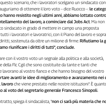
 questo scenario, che i lavoratori scelgano un sindacato con
 auguriamo di ottenere il loro voto – dice Ruocco –:
le catego
 hanno resistito negli ultimi anni, abbiamo lottato contro
ntellamento del lavoro, a cominciare dal Jobs Act
. Ma non 
nico sindacato in grado di mettere in campo una proposta
utti i lavoratori e lavoratrici, con il Piano del lavoro e sopr
diritti, sostenuta da oltre un milione di firme.
Rifiutiamo la 
amo riunificare i diritti di tutti", conclude.
are con il vostro voto un segnale alla politica e alla società,
te della Flc Cgil che sono costituite da tante e tanti che
 lavorano al vostro fianco e che hanno bisogno del vostro
rtare avanti le idee di miglioramento e avanzamento nei di
l lavoro
che viene prestato nelle nostre istituzioni". È quanto
lo al voto del segretario generale Francesco Sinopoli.
ratto, spiega il sindacalista, "
non ci sarà più materia che n