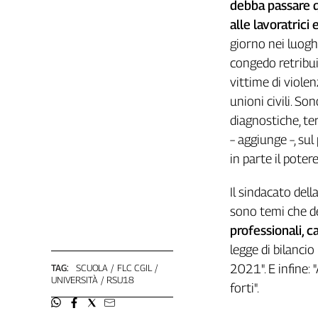
debba passare q
Liguria
Lombardia
alle lavoratrici 
Marche
giorno nei luoghi
Piemonte
congedo retribui
Puglia
vittime di viole
Sardegna
unioni civili. So
Sicilia
diagnostiche, te
Toscana
– aggiunge –, su
Trentino
in parte il poter
Umbria
Valle
Il sindacato del
D'Aosta
sono temi che de
Veneto
professionali, ca
legge di bilanci
Archivio
Storico
2021". E infine:
TAG:
SCUOLA
FLC CGIL
1955-
UNIVERSITÀ
RSU18
forti".
2014