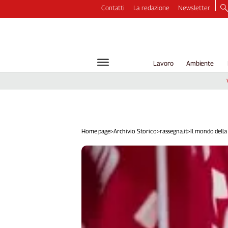
Contatti
La redazione
Newsletter
Video
Podcast
Dirette
Lavoro
Ambiente
Longform
Copertine
Economia
Lavoro
Ambiente
Home page
>
Archivio Storico
>
rassegna.it
>
Il mondo della
Diritti
Welfare
Italia
Internazionale
Culture
Categorie