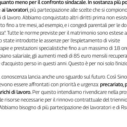
uanto meno per il confronto sindacale. In sostanza più p
e ai lavoratori
, più partecipazione alle scelte che si compion
 di lavoro. Abbiamo conquistato altri diritti prima non esisten
to fino a tre mesi, ad esempio, e i congedi parentali per le d
nza". Tutte le norme previste per il matrimonio sono estese a
no state introdotte le assenze per l’espletamento di visite
rapie e prestazioni specialistiche fino a un massimo di 18 or
l piano salariale, gli aumenti medi di 85 euro mensili recuper
e d’acquisto perso in questi anni. Questo è per noi solo l'inizio
la conoscenza lancia anche uno sguardo sul futuro. Così Sinop
vono essere affrontati con priorità e urgenza:
precariato, p
richi di lavoro.
Per questo intendiamo rivendicare nella pr
o le risorse necessarie per il rinnovo contrattuale del trienn
 "Abbiamo bisogno di più partecipazione dei lavoratori e di Rs