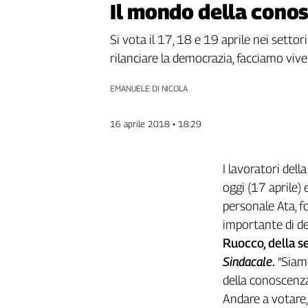
Il mondo della conos
Genova,
il
Si vota il 17, 18 e 19 aprile nei settor
sangue
rilanciare la democrazia, facciamo vivere
della
ragione
EMANUELE DI NICOLA
120
anni
Cgil
16 aprile 2018 • 18:29
Collettiva
Academy
I lavoratori del
Collettiva
oggi (17 aprile) e
Play
personale Ata, f
Rubriche
importante di de
Collettiva
Ruocco, della se
Talk
Sindacale
.
"Siamo
La
della conoscenza
settimana
Collettiva
Andare a votare, 