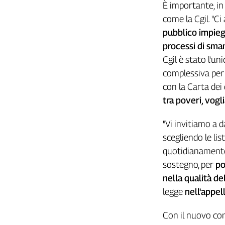
È importante, in
L'Italia
come la Cgil. "Ci
nel
pubblico impiego
Lavoro
processi di sma
Territori
Cgil è stato l'u
Abruzzo-
complessiva per t
Molise
con la Carta dei 
Alto
tra poveri, vogli
Adige
Basilicata
"Vi invitiamo a d
Calabria
scegliendo le lis
Campania
quotidianamente
Emilia-
sostegno, per
po
Romagna
nella qualità de
Friuli
legge
nell'appel
Venezia
Giulia
Con il nuovo cont
Lazio