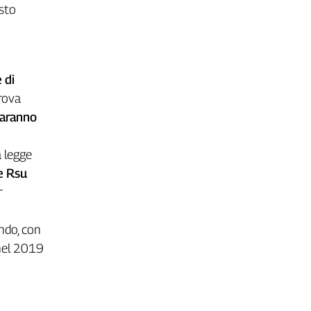
esto
 di
prova
saranno
a legge
e Rsu
r
ndo, con
 nel 2019