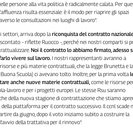
elle persone alla vita politica è radicalmente calata. Per qu
affluenza risulta essenziale: è il modo per riaprire gli spazi
verso le consultazioni nei luoghi di lavoro".
ti settori, arriva dopo la
riconquista del contratto nazionale
 scontato – riflette Ruocco –, perché nei nostri comparti si 
rattualizzare.
Noi il contratto lo abbiamo firmato, adesso 
farlo vivere sul lavoro.
I nostri rappresentanti avranno a
risorse e più materie contrattuali, che la legge Brunetta e l
Buona Scuola) ci avevano tolto. Inoltre, per la prima volta
l
tare anche nuove materie contrattuali,
come le risorse pe
ola-lavoro e per i progetti europei. Le stesse Rsu saranno
che della nuova stagione di contrattazione che stiamo apre
a della piattaforma per il contratto successivo. Il ccnl scade
artire da giugno, dopo il voto iniziamo subito a costruire la
'avvio della trattativa per il rinnovo".