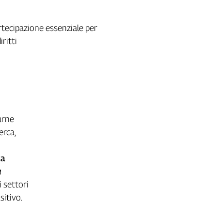
Partecipazione essenziale per
iritti
urne
erca,
ca
a
i settori
itivo.