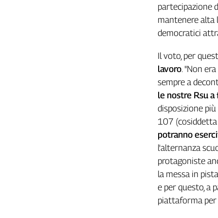
Girasoli
partecipazione d
Il
mantenere alta l'
Sassolino
democratici attra
Linea
Economica
Il voto, per ques
Tech
lavoro
. "Non era
It
sempre a decont
Easy
le nostre Rsu a 
Inserti
disposizione più 
Idea
107 (cosiddetta 
Diffusa
potranno eserci
InFlai
l'alternanza scu
protagoniste an
Le
trasmissioni
la messa in pist
tv
e per questo, a p
Work
piattaforma per l
in
Progress