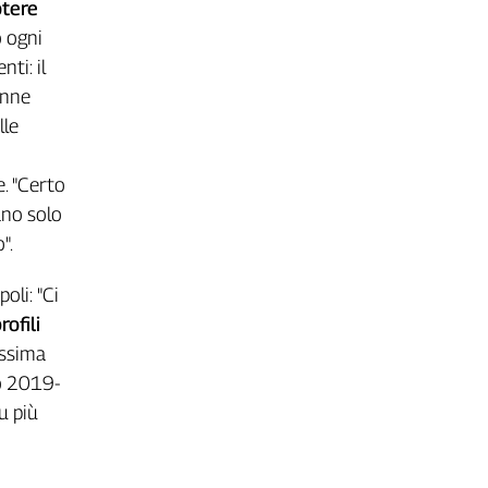
otere
o ogni
ti: il
onne
lle
e. "Certo
ano solo
".
oli: "Ci
rofili
ossima
io 2019-
u più