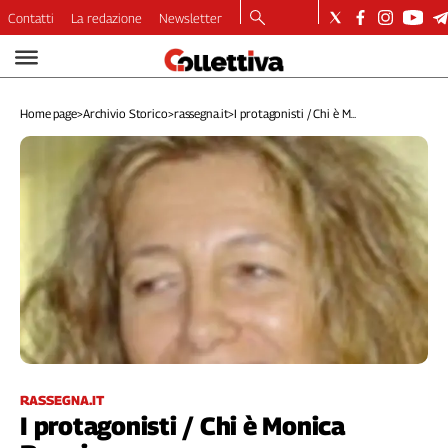
Contatti
La redazione
Newsletter
Video
Podcast
Home page
>
Archivio Storico
>
rassegna.it
>
I protagonisti / Chi è M...
Dirette
Longform
Copertine
Economia
Lavoro
Ambiente
Diritti
Welfare
Italia
Internazionale
Culture
RASSEGNA.IT
I protagonisti / Chi è Monica
Categorie