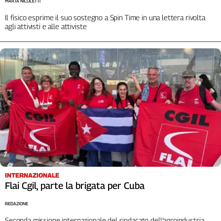
MARTA NICOLETTI
L'Italia
Il fisico esprime il suo sostegno a Spin Time in una lettera rivolta
nel
agli attivisti e alle attiviste
Lavoro
Territori
Abruzzo-
Molise
Alto
Adige
Basilicata
Calabria
Campania
Emilia-
Romagna
INTERNAZIONALE
Friuli
Flai Cgil, parte la brigata per Cuba
Venezia
Giulia
REDAZIONE
Lazio
Seconda missione internazionale del sindacato dell’agroindustria,