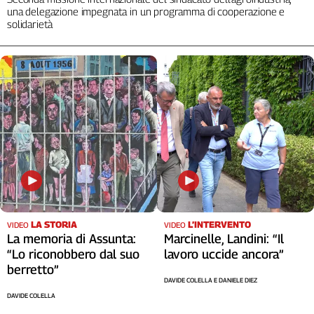
Liguria
una delegazione impegnata in un programma di cooperazione e
Lombardia
solidarietà
Marche
Piemonte
Puglia
Sardegna
Sicilia
Toscana
Trentino
Umbria
Valle
D'Aosta
Veneto
LA STORIA
L’INTERVENTO
VIDEO
VIDEO
La memoria di Assunta:
Marcinelle, Landini: “Il
Archivio
“Lo riconobbero dal suo
lavoro uccide ancora”
Storico
berretto”
1955-
DAVIDE COLELLA E DANIELE DIEZ
2014
DAVIDE COLELLA