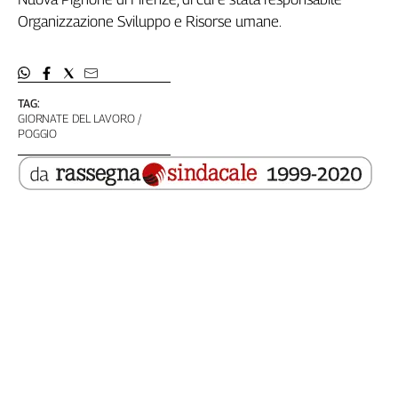
Genova,
Organizzazione Sviluppo e Risorse umane.
il
sangue
della
ragione
TAG:
120
GIORNATE DEL LAVORO
POGGIO
anni
Cgil
Collettiva
Academy
Collettiva
Play
Rubriche
Collettiva
Talk
La
settimana
Collettiva