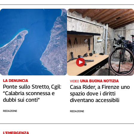
Cerca
Contatti
La
redazione
Newsletter
LA DENUNCIA
UNA BUONA NOTIZIA
VIDEO
Social
Ponte sullo Stretto, Cgil:
Casa Rider, a Firenze uno
“Calabria sconnessa e
spazio dove i diritti
dubbi sui conti”
diventano accessibili
REDAZIONE
REDAZIONE
L’EMERGENZA