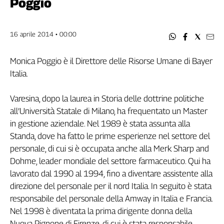
Poggio
Filcams
Filctem
Fillea
16 aprile 2014 • 00:00
Filt
Fiom
Monica Poggio è il Direttore delle Risorse Umane di Bayer
Fisac
Italia.
Flai
Flc
Varesina, dopo la laurea in Storia delle dottrine politiche
Fp
all’Università Statale di Milano, ha frequentato un Master
in gestione aziendale. Nel 1989 è stata assunta alla
Nidil
Standa, dove ha fatto le prime esperienze nel settore del
Slc
personale, di cui si è occupata anche alla Merk Sharp and
Spi
Dohme, leader mondiale del settore farmaceutico. Qui ha
Inca
lavorato dal 1990 al 1994, fino a diventare assistente alla
Caaf
direzione del personale per il nord Italia. In seguito è stata
Speciali
responsabile del personale della Amway in Italia e Francia.
Nel 1998 è diventata la prima dirigente donna della
G8
Nuova Pignone di Firenze, di cui è stata responsabile
di