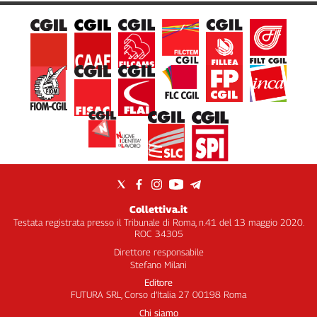
Collettiva.it
Testata registrata presso il Tribunale di Roma, n.41 del 13 maggio 2020.
ROC 34305
Direttore responsabile
Stefano Milani
Editore
FUTURA SRL, Corso d’Italia 27 00198 Roma
Chi siamo