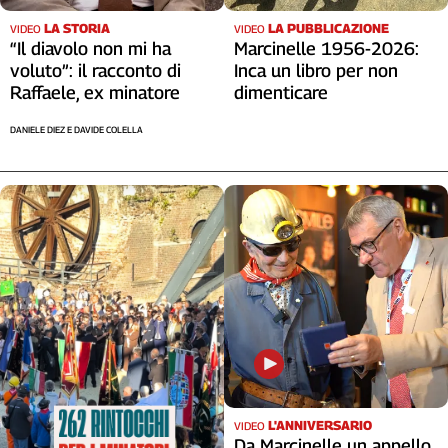
Cerca
LA STORIA
LA PUBBLICAZIONE
VIDEO
VIDEO
“Il diavolo non mi ha
Marcinelle 1956-2026:
voluto”: il racconto di
Inca un libro per non
Raffaele, ex minatore
dimenticare
Contatti
DANIELE DIEZ E DAVIDE COLELLA
La
redazione
Newsletter
Social
L'ANNIVERSARIO
VIDEO
Da Marcinelle un appello