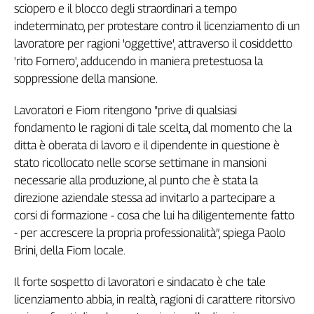
sciopero e il blocco degli straordinari a tempo
Filcams
indeterminato, per protestare contro il licenziamento di un
Filctem
lavoratore per ragioni 'oggettive', attraverso il cosiddetto
Fillea
'rito Fornero', adducendo in maniera pretestuosa la
Filt
soppressione della mansione.
Fiom
Fisac
Lavoratori e Fiom ritengono "prive di qualsiasi
Flai
fondamento le ragioni di tale scelta, dal momento che la
Flc
ditta è oberata di lavoro e il dipendente in questione è
Fp
stato ricollocato nelle scorse settimane in mansioni
Nidil
necessarie alla produzione, al punto che è stata la
Slc
direzione aziendale stessa ad invitarlo a partecipare a
Spi
corsi di formazione - cosa che lui ha diligentemente fatto
Inca
- per accrescere la propria professionalità”, spiega Paolo
Caaf
Brini, della Fiom locale.
Speciali
Il forte sospetto di lavoratori e sindacato è che tale
licenziamento abbia, in realtà, ragioni di carattere ritorsivo
G8
di