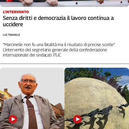
Liguria
Lombardia
L'INTERVENTO
Marche
Senza diritti e democrazia il lavoro continua a
uccidere
Piemonte
Puglia
LUC TRIANGLE
Sardegna
“Marcinelle non fu una fatalità ma il risultato di precise scelte”.
Sicilia
L’intervento del segretario generale della confederazione
Toscana
internazionale dei sindacati ITUC
Trentino
Umbria
Valle
D'Aosta
Veneto
Archivio
Storico
1955-
2014