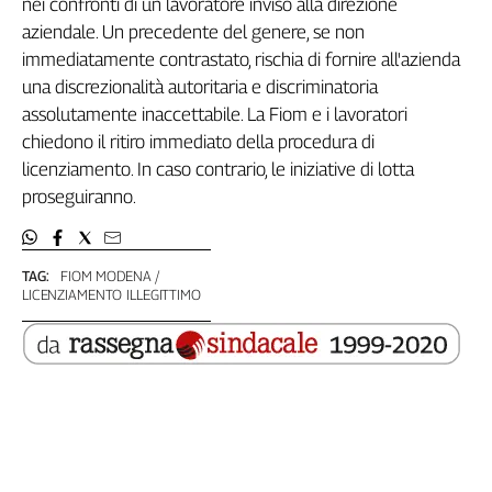
nei confronti di un lavoratore inviso alla direzione
Genova,
aziendale. Un precedente del genere, se non
il
immediatamente contrastato, rischia di fornire all'azienda
sangue
una discrezionalità autoritaria e discriminatoria
della
assolutamente inaccettabile. La Fiom e i lavoratori
ragione
chiedono il ritiro immediato della procedura di
120
licenziamento. In caso contrario, le iniziative di lotta
anni
Cgil
proseguiranno.
Collettiva
Academy
TAG:
FIOM MODENA
Collettiva
LICENZIAMENTO ILLEGITTIMO
Play
Rubriche
Collettiva
Talk
La
settimana
Collettiva