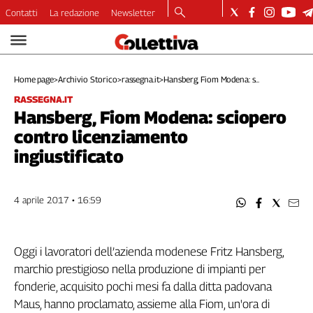
Contatti
La redazione
Newsletter
Video
Podcast
Home page
>
Archivio Storico
>
rassegna.it
>
Hansberg, Fiom Modena: s...
Dirette
RASSEGNA.IT
Longform
Hansberg, Fiom Modena: sciopero
Copertine
contro licenziamento
Economia
ingiustificato
Lavoro
Ambiente
Diritti
4 aprile 2017 • 16:59
Welfare
Italia
Internazionale
Oggi i lavoratori dell’azienda modenese Fritz Hansberg,
marchio prestigioso nella produzione di impianti per
Culture
fonderie, acquisito pochi mesi fa dalla ditta padovana
Categorie
Maus, hanno proclamato, assieme alla Fiom, un'ora di