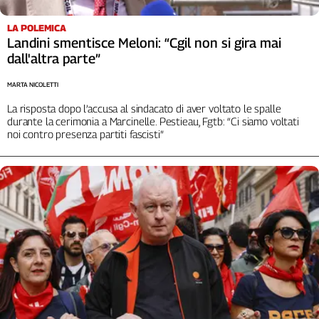
L'Italia
LA POLEMICA
nel
Landini smentisce Meloni: “Cgil non si gira mai
Lavoro
dall'altra parte”
Territori
MARTA NICOLETTI
Abruzzo-
La risposta dopo l’accusa al sindacato di aver voltato le spalle
Molise
durante la cerimonia a Marcinelle. Pestieau, Fgtb: “Ci siamo voltati
noi contro presenza partiti fascisti”
Alto
Adige
Basilicata
Calabria
Campania
Emilia-
Romagna
Friuli
Venezia
Giulia
Lazio