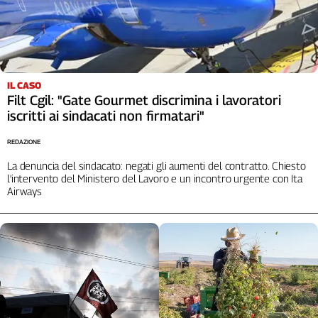
Cerca
Contatti
IL CASO
Filt Cgil: "Gate Gourmet discrimina i lavoratori
La
iscritti ai sindacati non firmatari"
redazione
REDAZIONE
Newsletter
La denuncia del sindacato: negati gli aumenti del contratto. Chiesto
l'intervento del Ministero del Lavoro e un incontro urgente con Ita
Airways
Social