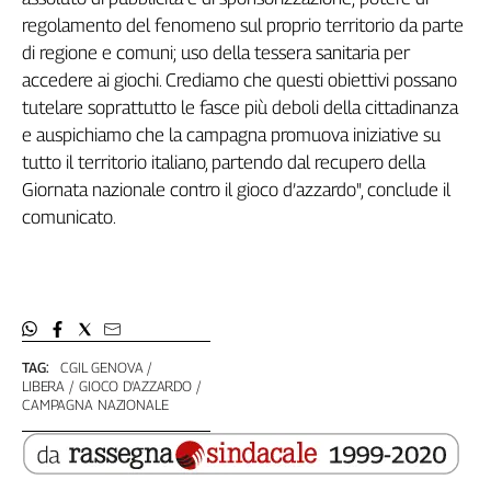
Girasoli
regolamento del fenomeno sul proprio territorio da parte
Il
di regione e comuni; uso della tessera sanitaria per
Sassolino
accedere ai giochi. Crediamo che questi obiettivi possano
Linea
tutelare soprattutto le fasce più deboli della cittadinanza
Economica
e auspichiamo che la campagna promuova iniziative su
Tech
It
tutto il territorio italiano, partendo dal recupero della
Easy
Giornata nazionale contro il gioco d’azzardo", conclude il
comunicato.
Inserti
Idea
Diffusa
InFlai
Le
TAG:
CGIL GENOVA
trasmissioni
LIBERA
GIOCO D'AZZARDO
tv
CAMPAGNA NAZIONALE
Work
in
Progress