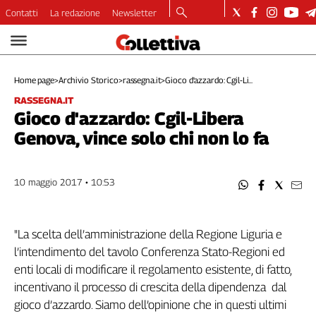
Contatti
La redazione
Newsletter
Video
Podcast
Home page
>
Archivio Storico
>
rassegna.it
>
Gioco d'azzardo: Cgil-Li...
Dirette
RASSEGNA.IT
Longform
Gioco d'azzardo: Cgil-Libera
Copertine
Genova, vince solo chi non lo fa
Economia
Lavoro
Ambiente
10 maggio 2017 • 10:53
Diritti
Welfare
"La scelta dell’amministrazione della Regione Liguria e
Italia
l’intendimento del tavolo Conferenza Stato-Regioni ed
Internazionale
enti locali di modificare il regolamento esistente, di fatto,
Culture
incentivano il processo di crescita della dipendenza dal
Categorie
gioco d’azzardo. Siamo dell’opinione che in questi ultimi