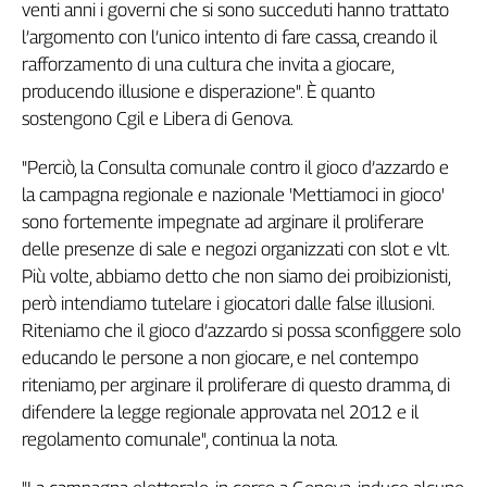
venti anni i governi che si sono succeduti hanno trattato
Filcams
l’argomento con l’unico intento di fare cassa, creando il
Filctem
rafforzamento di una cultura che invita a giocare,
Fillea
producendo illusione e disperazione". È quanto
Filt
sostengono Cgil e Libera di Genova.
Fiom
Fisac
"Perciò, la Consulta comunale contro il gioco d’azzardo e
Flai
la campagna regionale e nazionale 'Mettiamoci in gioco'
Flc
sono fortemente impegnate ad arginare il proliferare
Fp
delle presenze di sale e negozi organizzati con slot e vlt.
Nidil
Più volte, abbiamo detto che non siamo dei proibizionisti,
Slc
però intendiamo tutelare i giocatori dalle false illusioni.
Spi
Riteniamo che il gioco d’azzardo si possa sconfiggere solo
Inca
educando le persone a non giocare, e nel contempo
Caaf
riteniamo, per arginare il proliferare di questo dramma, di
difendere la legge regionale approvata nel 2012 e il
Speciali
regolamento comunale", continua la nota.
G8
di