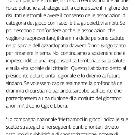
"La campagna elettorale, in corso a Genova, induce alcune
Genova,
forze politiche a strategie utili a conquistare il migliore dei
il
risultati elettorali e avere il consenso delle associazioni di
sangue
categoria del gioco con i soldi è tra gli obiettivi ambiti. Se
della
poi riescono a confondere anche le associazioni che
ragione
vogliono rappresentare, il dramma delle persone cadute
120
nella spirale dell’azzardopatia davvero fanno Bingo, tanto
anni
Cgil
per rimanere in tema. Noi continuiamo a sostenere che è
imprescindibile una responsabilità territoriale sulla salute
Collettiva
Academy
e sulla vita sociale dei cittadini. Questo, l’abbiamo detto al
presidente della Giunta regionale e lo diremo al futuro
Collettiva
sindaco. Se volessero capire realmente la profondità del
Play
dramma di cui stiamo parlando, sarebbe sufficiente che
Rubriche
partecipassero a una riunione di autoaiuto dei giocatori
Collettiva
anonimi", dicono Cgil e Libera.
Talk
La
"La campagna nazionale 'Mettiamoci in gioco' indica le sue
settimana
scelte strategiche nei seguenti punti prioritari: divieto
Collettiva
assoluto di pubblicità e di sponsorizzazione; potere di