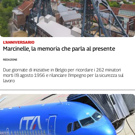
Liguria
Lombardia
Marche
Piemonte
Puglia
Sardegna
L'ANNIVERSARIO
Marcinelle, la memoria che parla al presente
Sicilia
Toscana
REDAZIONE
Trentino
Due giornate di iniziative in Belgio per ricordare i 262 minatori
Umbria
morti l’8 agosto 1956 e rilanciare l’impegno per la sicurezza sul
Valle
lavoro
D'Aosta
Veneto
Archivio
Storico
1955-
2014