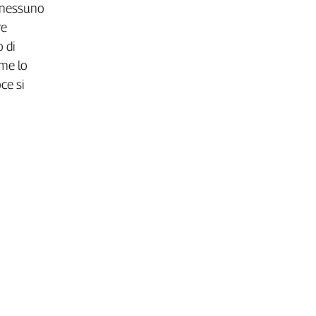
e nessuno
re
 di
ome lo
ce si