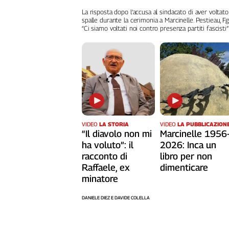
L'Italia
La risposta dopo l’accusa al sindacato di aver voltato
spalle durante la cerimonia a Marcinelle. Pestieau, Fg
nel
“Ci siamo voltati noi contro presenza partiti fascisti”
Lavoro
Territori
Abruzzo-
Molise
Alto
Adige
Basilicata
VIDEO
LA STORIA
VIDEO
LA PUBBLICAZION
“Il diavolo non mi
Marcinelle 1956
Calabria
ha voluto”: il
2026: Inca un
Campania
racconto di
libro per non
Emilia-
Raffaele, ex
dimenticare
Romagna
minatore
Friuli
Venezia
DANIELE DIEZ E DAVIDE COLELLA
Giulia
Lazio