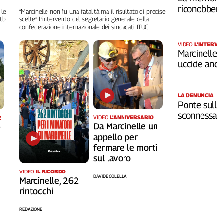
riconobber
 le
“Marcinelle non fu una fatalità ma il risultato di precise
tb:
scelte”. L’intervento del segretario generale della
confederazione internazionale dei sindacati ITUC
VIDEO
L’INTER
Marcinelle,
uccide an
LA DENUNCIA
Ponte sull
sconnessa 
VIDEO
L'ANNIVERSARIO
E
Da Marcinelle un
-
appello per
fermare le morti
sul lavoro
VIDEO
IL RICORDO
DAVIDE COLELLA
Marcinelle, 262
rintocchi
REDAZIONE