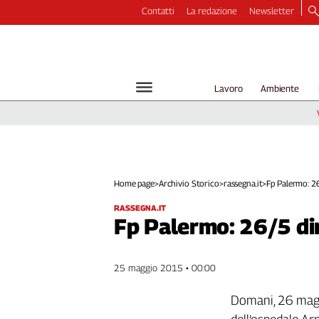
Contatti
La redazione
Newsletter
Video
Podcast
Dirette
Lavoro
Ambiente
Longform
Copertine
Economia
Lavoro
Ambiente
Home page
>
Archivio Storico
>
rassegna.it
>
Fp Palermo: 26/
Diritti
RASSEGNA.IT
Welfare
Fp Palermo: 26/5 dir
Italia
Internazionale
25 maggio 2015 • 00:00
Culture
Domani, 26 maggi
Categorie