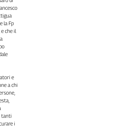
saro di
Francesco
ttigua
e la Fp
 e che il
ca
ppo
dale
atori e
one a chi
persone,
esta,
a
 tanti
curare i