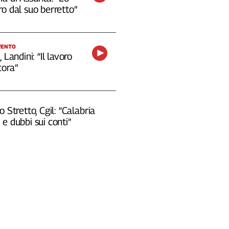
o dal suo berretto”
VENTO
 Landini: “Il lavoro
cora”
o Stretto, Cgil: “Calabria
e dubbi sui conti”