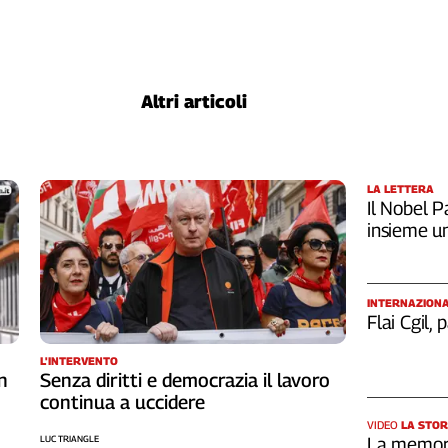
Altri articoli
LA LETTERA
Il Nobel Pa
insieme u
INTERNAZION
Flai Cgil,
L'INTERVENTO
n
Senza diritti e democrazia il lavoro
continua a uccidere
VIDEO
LA STOR
LUC TRIANGLE
La memori