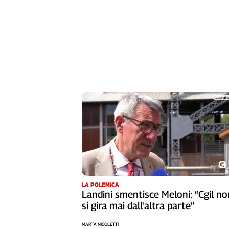
Girasoli
Il
Sassolino
Linea
Economica
Tech
It
Easy
Inserti
Idea
Diffusa
InFlai
Le
trasmissioni
LA POLEMICA
tv
Landini smentisce Meloni: “Cgil no
si gira mai dall'altra parte”
Work
in
MARTA NICOLETTI
Progress