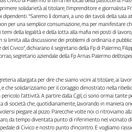
as Civico di Palermo si terrà nei locali della pasticceria Mas
sprimere solidarietà al titolare, l’imprenditore e giornalista 
i dipendenti. “Saremo lì domani, a uno dei tavoli della sala a
, non per una semplice consumazione, ma per manifestare ch
i temi della legalità e della lotta alla mafia nei posti di lavoro,
si limita alla discussione dei problemi di ordinaria e pubbli
el Civico", dichiarano il segretario della Fp di Palermo, Fili
rrao, segretario aziendale della Fp Arnas Palermo dell’ospe
teria allargata per dire che siamo vicini al titolare, ai lavor
e, e che solidarizziamo per il coraggio dimostrato nella ribelli
pericolo l’attività. A partire dalla Cgil, ci sono ormai tante 
tta di società che, quotidianamente, lavorando in maniera on
olersi piegare al pizzo. Parecchie volte noi ci ritroviamo all
aro, da tempo diventata punto di riferimento nel vicinato di
spedale di Civico e nostro punto d'incontro. E vogliamo rassi