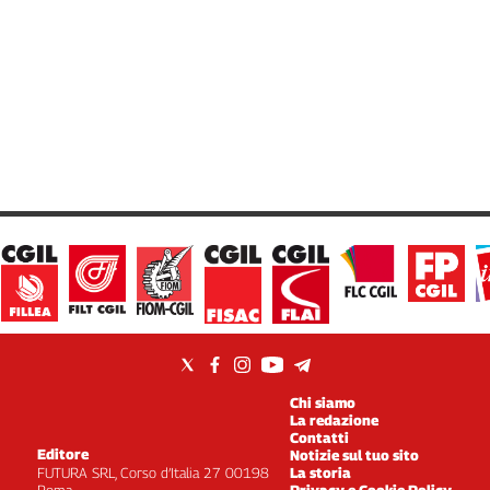
Chi siamo
La redazione
Contatti
Editore
Notizie sul tuo sito
FUTURA SRL, Corso d’Italia 27 00198
La storia
Roma
Privacy e Cookie Policy