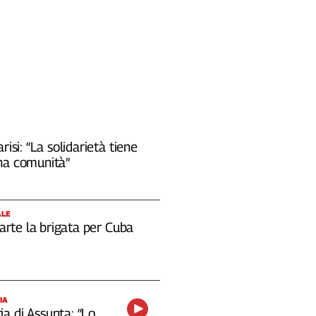
risi: “La solidarietà tiene
na comunità”
ALE
 parte la brigata per Cuba
IA
a di Assunta: “Lo