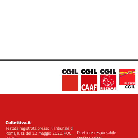
Liguria
Lombardia
Marche
Piemonte
Puglia
Sardegna
Sicilia
Toscana
Trentino
Umbria
Valle
D'Aosta
Veneto
Archivio
Storico
1955-
Collettiva.it
2014
Testata registrata presso il Tribunale di
Direttore responsabile
Roma, n.41 del 13 maggio 2020. ROC
34305
Stefano Milani