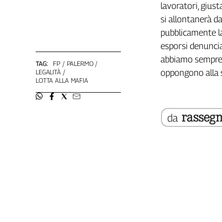
lavoratori, giu
Genova,
si allontanerà da
il
sangue
pubblicamente la
della
esporsi denuncia
ragione
abbiamo sempre f
TAG:
FP
PALERMO
120
oppongono alla s
LEGALITÀ
anni
LOTTA ALLA MAFIA
Cgil
Collettiva
Academy
Collettiva
Play
Rubriche
Collettiva
Talk
La
settimana
Collettiva