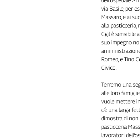
dell’ospedale Arn
Filcams
via Basile, per e
Filctem
Massaro, e ai suo
Fillea
alla pasticceria
Filt
Cgil è sensibile a
Fiom
suo impegno non 
Fisac
amministrazione d
Flai
Romeo, e Tino Co
Flc
Civico.
Fp
Nidil
Terremo una segre
Slc
alle loro famigli
Spi
vuole mettere in 
Inca
c’è una larga fe
Caaf
dimostra di non v
Speciali
pasticceria Mass
G8
lavoratori dell’o
di