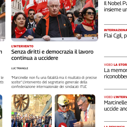
Il Nobel Pa
insieme u
INTERNAZION
Flai Cgil,
L'INTERVENTO
n
Senza diritti e democrazia il lavoro
continua a uccidere
VIDEO
LA STOR
LUC TRIANGLE
La memori
riconobber
 le
“Marcinelle non fu una fatalità ma il risultato di precise
tb:
scelte”. L’intervento del segretario generale della
confederazione internazionale dei sindacati ITUC
VIDEO
L’INTER
Marcinelle,
uccide an
LA DENUNCIA