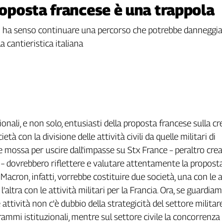
proposta francese è una trappola
 ha senso continuare una percorso che potrebbe danneggiare
la cantieristica italiana
zionali, e non solo, entusiasti della proposta francese sulla c
età con la divisione delle attività civili da quelle militari di
e mossa per uscire dall'impasse su Stx France – peraltro cre
i – dovrebbero riflettere e valutare attentamente la propost
. Macron, infatti, vorrebbe costituire due società, una con le a
a e l’altra con le attività militari per la Francia. Ora, se guardia
 attività non c'è dubbio della strategicità del settore militare
ammi istituzionali, mentre sul settore civile la concorrenza