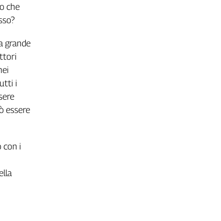
lo che
sso?
na grande
ttori
nei
tti i
sere
uò essere
o con i
ella