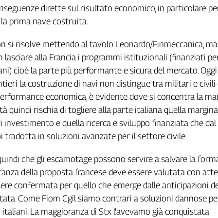
onseguenze dirette sul risultato economico, in particolare pe
la prima nave costruita.
on si risolve mettendo al tavolo Leonardo/Finmeccanica, m
lasciare alla Francia i programmi istituzionali (finanziati pe
liani) cioè la parte più performante e sicura del mercato. Oggi
tieri la costruzione di navi non distingue tra militari e civili 
erformance economica, è evidente dove si concentra la marg
tà quindi rischia di togliere alla parte italiana quella marginal
di investimento e quella ricerca e sviluppo finanziata che dal
i tradotta in soluzioni avanzate per il settore civile.
uindi che gli escamotage possono servire a salvare la forma
stanza della proposta francese deve essere valutata con att
ere confermata per quello che emerge dalle anticipazioni de
utata. Come Fiom Cgil siamo contrari a soluzioni dannose per 
i italiani. La maggioranza di Stx l'avevamo già conquistata