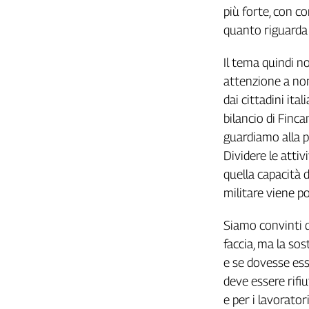
Girasoli
più forte, con c
Il
quanto riguarda 
Sassolino
Linea
Il tema quindi n
Economica
attenzione a non 
Tech
dai cittadini ita
It
Easy
bilancio di Fincan
guardiamo alla p
Inserti
Dividere le attivi
Idea
quella capacità 
Diffusa
militare viene po
InFlai
Siamo convinti q
Le
trasmissioni
faccia, ma la so
tv
e se dovesse ess
Work
deve essere rifi
in
e per i lavorator
Progress