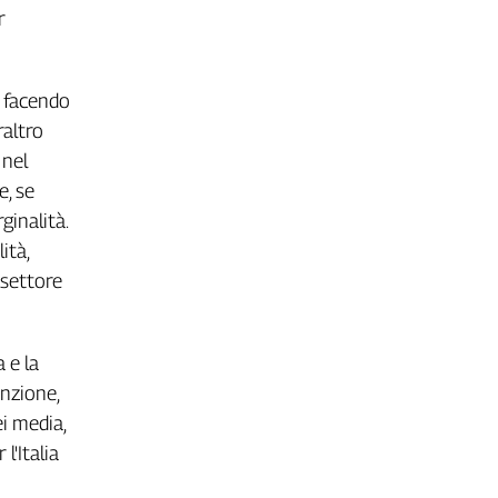
r
a facendo
raltro
 nel
e, se
inalità.
ità,
 settore
 e la
enzione,
i media,
l'Italia