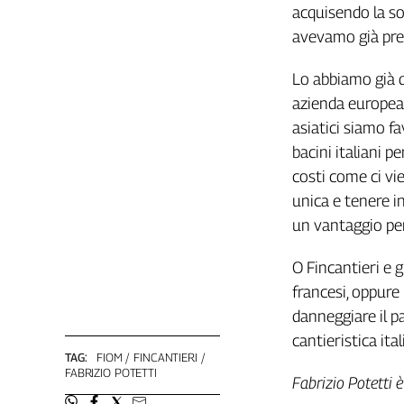
acquisendo la so
L'Italia
avevamo già pre
nel
Lavoro
Lo abbiamo già d
Territori
azienda europea 
asiatici siamo fa
Abruzzo-
Molise
bacini italiani p
Alto
costi come ci vi
Adige
unica e tenere i
Basilicata
un vantaggio per
Calabria
Campania
O Fincantieri e g
Emilia-
francesi, oppur
Romagna
danneggiare il pa
Friuli
cantieristica ital
Venezia
TAG:
FIOM
FINCANTIERI
Giulia
FABRIZIO POTETTI
Fabrizio Potetti 
Lazio