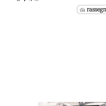
Liguria
Lombardia
Marche
Piemonte
Puglia
Sardegna
Sicilia
Toscana
Trentino
Umbria
Valle
D'Aosta
Veneto
Archivio
Storico
1955-
2014