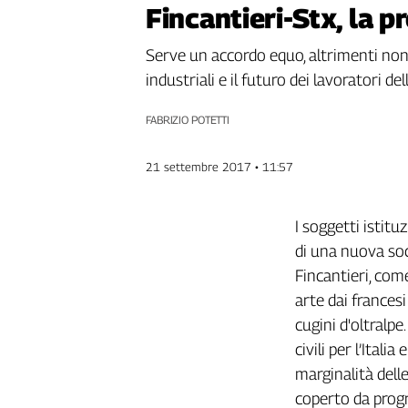
Fincantieri-Stx, la 
Genova,
il
Serve un accordo equo, altrimenti non
sangue
della
industriali e il futuro dei lavoratori del
ragione
120
FABRIZIO POTETTI
anni
Cgil
21 settembre 2017 • 11:57
Collettiva
Academy
I soggetti istitu
Collettiva
di una nuova soci
Play
Fincantieri, com
Rubriche
arte dai frances
Collettiva
cugini d'oltralpe
Talk
civili per l’Itali
La
settimana
marginalità delle
Collettiva
coperto da progr