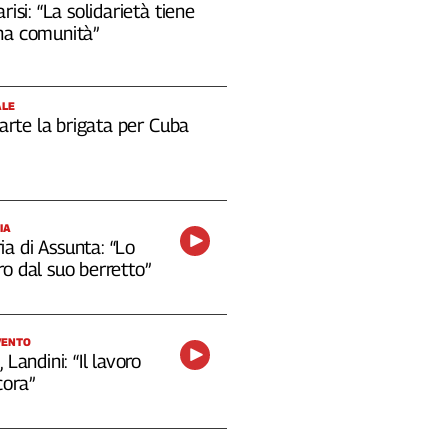
risi: “La solidarietà tiene
na comunità”
ALE
 parte la brigata per Cuba
IA
a di Assunta: “Lo
o dal suo berretto”
VENTO
 Landini: “Il lavoro
cora”