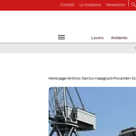
Contatti
La redazione
Newsletter
Video
Podcast
Dirette
Lavoro
Ambiente
Longform
Copertine
Economia
Lavoro
Ambiente
Home page
>
Archivio Storico
>
rassegna.it
>
Fincantieri-Stx,
Diritti
Welfare
Italia
Internazionale
Culture
Categorie