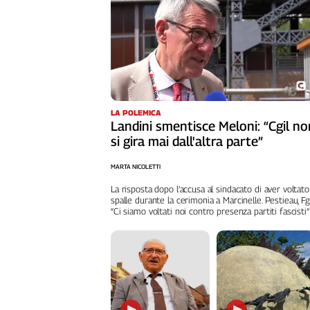
Cerca
Contatti
La
LA POLEMICA
redazione
Landini smentisce Meloni: “Cgil no
si gira mai dall'altra parte”
Newsletter
MARTA NICOLETTI
La risposta dopo l’accusa al sindacato di aver voltato
Social
spalle durante la cerimonia a Marcinelle. Pestieau, Fg
“Ci siamo voltati noi contro presenza partiti fascisti”