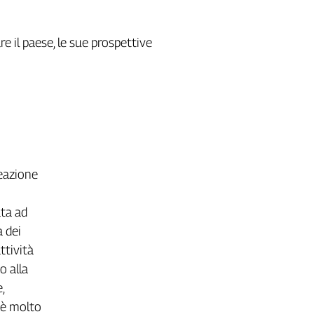
 il paese, le sue prospettive
reazione
ata ad
a dei
ttività
mo alla
,
 è molto