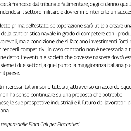
cietà francese dal tribunale fallimentare, oggi ci danno quel
ndendosi il settore militare e dovremmo ritenerlo un succe
etto prima dell'estate: se l'operazione sarà utile a creare u
della cantieristica navale in grado di competere con i produ
vorevoli, ma a condizione che si facciano investimenti forti 
er renderli competitivi; in caso contrario non è necessaria a tu
ene detto. L’eventuale società che dovesse nascere dovrà es
nsieme i due settori, a quel punto la maggioranza italiana p
 il paese.
li interessi italiani sono tutelati, attraverso un accordo equ
e non ha senso continuare su una proposta che potrebbe
ese, le sue prospettive industriali e il futuro dei lavoratori d
iana.
è responsabile Fiom Cgil per Fincantieri