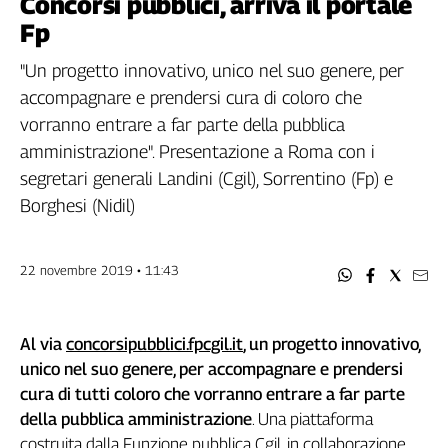
Concorsi pubblici, arriva il portale
Filcams
Fp
Filctem
Fillea
"Un progetto innovativo, unico nel suo genere, per
Filt
accompagnare e prendersi cura di coloro che
Fiom
vorranno entrare a far parte della pubblica
Fisac
amministrazione". Presentazione a Roma con i
Flai
segretari generali Landini (Cgil), Sorrentino (Fp) e
Flc
Borghesi (Nidil)
Fp
Nidil
22 novembre 2019 • 11:43
Slc
Spi
Inca
Al via
concorsipubblici.fpcgil.it
, un progetto innovativo,
Caaf
unico nel suo genere, per accompagnare e prendersi
Speciali
cura di tutti coloro che vorranno entrare a far parte
della pubblica amministrazione
. Una piattaforma
G8
costruita dalla Funzione pubblica Cgil, in collaborazione
di