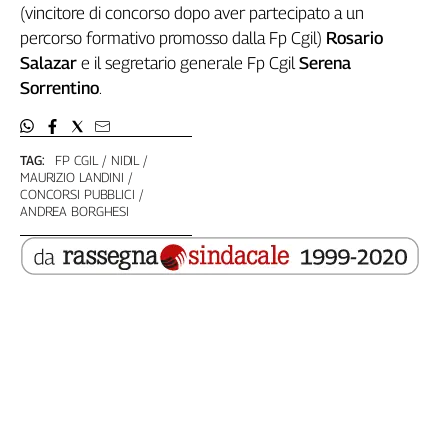
Girasoli
(vincitore di concorso dopo aver partecipato a un
Il
percorso formativo promosso dalla Fp Cgil)
Rosario
Sassolino
Salazar
e il segretario generale Fp Cgil
Serena
Linea
Sorrentino
.
Economica
Tech
It
TAG:
FP CGIL
NIDIL
Easy
MAURIZIO LANDINI
CONCORSI PUBBLICI
Inserti
ANDREA BORGHESI
Idea
Diffusa
InFlai
Le
trasmissioni
tv
Work
in
Progress