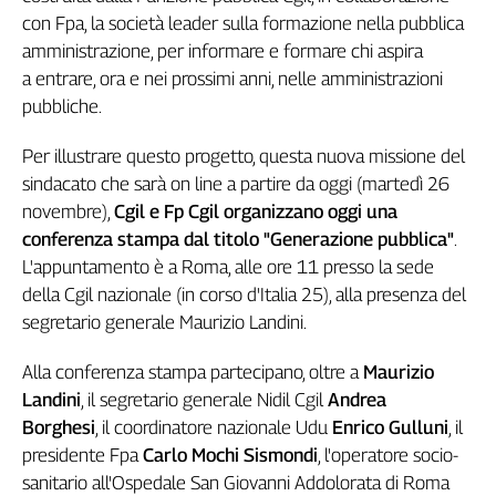
con Fpa, la società leader sulla formazione nella pubblica
Genova,
il
amministrazione, per informare e formare chi aspira
sangue
a entrare, ora e nei prossimi anni, nelle amministrazioni
della
pubbliche.
ragione
120
Per illustrare questo progetto, questa nuova missione del
anni
sindacato che sarà on line a partire da oggi (martedì 26
Cgil
novembre),
Cgil e Fp Cgil organizzano oggi una
Collettiva
conferenza stampa dal titolo "Generazione pubblica"
.
Academy
L'appuntamento è a Roma, alle ore 11 presso la sede
Collettiva
della Cgil nazionale (in corso d'Italia 25), alla presenza del
Play
segretario generale Maurizio Landini.
Rubriche
Alla conferenza stampa partecipano, oltre a
Maurizio
Collettiva
Talk
Landini
, il segretario generale Nidil Cgil
Andrea
La
Borghesi
, il coordinatore nazionale Udu
Enrico Gulluni
, il
settimana
presidente Fpa
Carlo Mochi Sismondi
, l'operatore socio-
Collettiva
sanitario all'Ospedale San Giovanni Addolorata di Roma