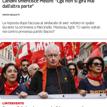
Landini smentisce Meloni: “Cgil non si gira mai
Liguria
dall'altra parte”
Lombardia
Marche
MARTA NICOLETTI
Piemonte
La risposta dopo l’accusa al sindacato di aver voltato le spalle
Puglia
durante la cerimonia a Marcinelle. Pestieau, Fgtb: “Ci siamo voltati
noi contro presenza partiti fascisti”
Sardegna
Sicilia
Toscana
Trentino
Umbria
Valle
D'Aosta
Veneto
Archivio
Storico
1955-
2014
L'INTERVENTO