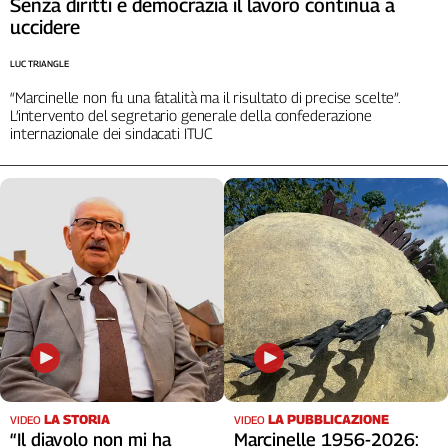
Senza diritti e democrazia il lavoro continua a
Cerca
uccidere
LUC TRIANGLE
Contatti
“Marcinelle non fu una fatalità ma il risultato di precise scelte”.
L’intervento del segretario generale della confederazione
internazionale dei sindacati ITUC
La
redazione
Newsletter
Social
LA STORIA
LA PUBBLICAZIONE
VIDEO
VIDEO
“Il diavolo non mi ha
Marcinelle 1956-2026: