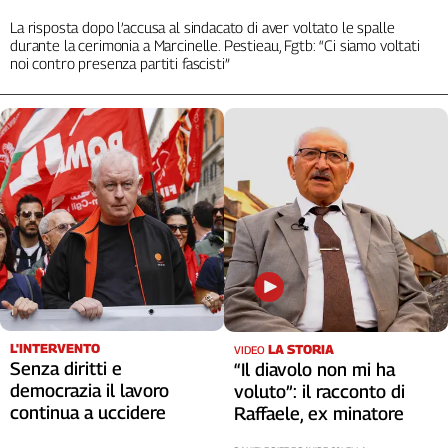
Cerca
La risposta dopo l’accusa al sindacato di aver voltato le spalle
durante la cerimonia a Marcinelle. Pestieau, Fgtb: “Ci siamo voltati
noi contro presenza partiti fascisti”
Contatti
La
redazione
Newsletter
Social
L'INTERVENTO
LA STORIA
VIDEO
Senza diritti e
“Il diavolo non mi ha
democrazia il lavoro
voluto”: il racconto di
continua a uccidere
Raffaele, ex minatore