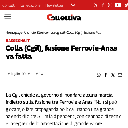
Contatti
La redazione
Newsletter
Video
Podcast
Home page
>
Archivio Storico
>
rassegna.it
>
Colla (Cgil), fusione Fe...
Dirette
RASSEGNA.IT
Longform
Colla (Cgil), fusione Ferrovie-Anas
Copertine
va fatta
Economia
Lavoro
Ambiente
18 luglio 2018 • 18:04
Diritti
Welfare
La Cgil chiede al governo di non fare alcuna marcia
Italia
indietro sulla fusione tra Ferrovie e Anas
. "Non si può
Internazionale
giocare, o fare propaganda politica, usando una grande
Culture
azienda di oltre 81 mila dipendenti, con centinaia di tecnici
Categorie
e ingegneri della progettazione di grande valore