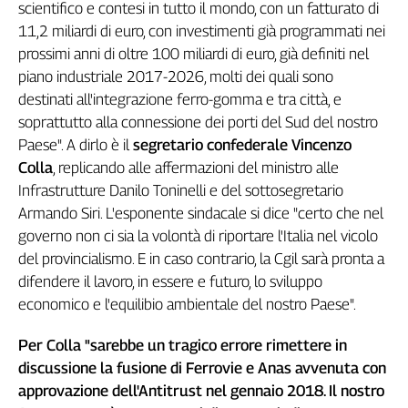
scientifico e contesi in tutto il mondo, con un fatturato di
Filcams
11,2 miliardi di euro, con investimenti già programmati nei
Filctem
prossimi anni di oltre 100 miliardi di euro, già definiti nel
Fillea
piano industriale 2017-2026, molti dei quali sono
Filt
destinati all'integrazione ferro-gomma e tra città, e
Fiom
soprattutto alla connessione dei porti del Sud del nostro
Fisac
Paese". A dirlo è il
segretario confederale Vincenzo
Flai
Colla
, replicando alle affermazioni del ministro alle
Flc
Infrastrutture Danilo Toninelli e del sottosegretario
Fp
Armando Siri. L'esponente sindacale si dice "certo che nel
Nidil
governo non ci sia la volontà di riportare l'Italia nel vicolo
Slc
del provincialismo. E in caso contrario, la Cgil sarà pronta a
Spi
difendere il lavoro, in essere e futuro, lo sviluppo
Inca
economico e l'equilibio ambientale del nostro Paese".
Caaf
Per Colla "sarebbe un tragico errore rimettere in
Speciali
discussione la fusione di Ferrovie e Anas avvenuta con
approvazione dell'Antitrust nel gennaio 2018. Il nostro
G8
di