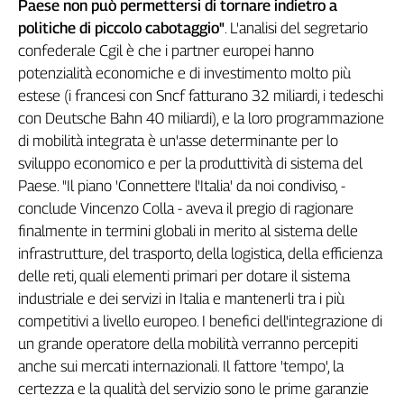
Paese non può permettersi di tornare indietro a
Genova,
politiche di piccolo cabotaggio"
. L'analisi del segretario
il
confederale Cgil è che i partner europei hanno
sangue
potenzialità economiche e di investimento molto più
della
estese (i francesi con Sncf fatturano 32 miliardi, i tedeschi
ragione
con Deutsche Bahn 40 miliardi), e la loro programmazione
120
anni
di mobilità integrata è un'asse determinante per lo
Cgil
sviluppo economico e per la produttività di sistema del
Collettiva
Paese. "Il piano 'Connettere l'Italia' da noi condiviso, -
Academy
conclude Vincenzo Colla - aveva il pregio di ragionare
finalmente in termini globali in merito al sistema delle
Collettiva
infrastrutture, del trasporto, della logistica, della efficienza
Play
Rubriche
delle reti, quali elementi primari per dotare il sistema
industriale e dei servizi in Italia e mantenerli tra i più
Collettiva
competitivi a livello europeo. I benefici dell'integrazione di
Talk
un grande operatore della mobilità verranno percepiti
La
anche sui mercati internazionali. Il fattore 'tempo', la
settimana
Collettiva
certezza e la qualità del servizio sono le prime garanzie