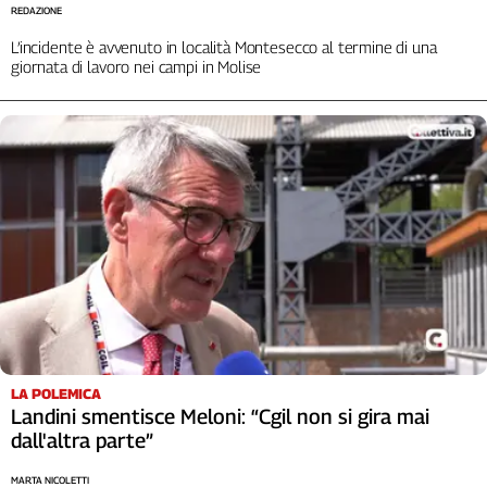
Liguria
REDAZIONE
Lombardia
L’incidente è avvenuto in località Montesecco al termine di una
Marche
giornata di lavoro nei campi in Molise
Piemonte
Puglia
Sardegna
Sicilia
Toscana
Trentino
Umbria
Valle
D'Aosta
Veneto
Archivio
LA POLEMICA
Storico
Landini smentisce Meloni: “Cgil non si gira mai
1955-
dall'altra parte”
2014
MARTA NICOLETTI