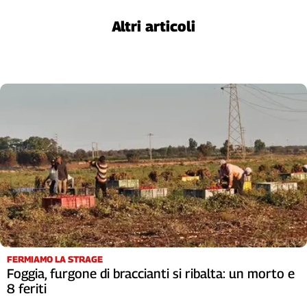
L'Italia
Altri articoli
nel
Lavoro
Territori
Abruzzo-
Molise
Alto
Adige
Basilicata
Calabria
Campania
Emilia-
Romagna
Friuli
FERMIAMO LA STRAGE
Venezia
Foggia, furgone di braccianti si ribalta: un morto e
Giulia
8 feriti
Lazio