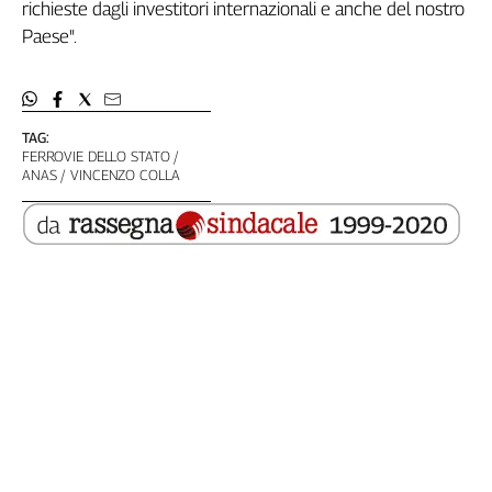
Girasoli
richieste dagli investitori internazionali e anche del nostro
Il
Paese".
Sassolino
Linea
Economica
Tech
TAG:
FERROVIE DELLO STATO
It
ANAS
VINCENZO COLLA
Easy
Inserti
Idea
Diffusa
InFlai
Le
trasmissioni
tv
Work
in
Progress