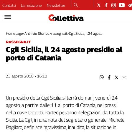
Contatti
La redazione
Newsletter
Video
Podcast
Home page
>
Archivio Storico
>
rassegna.it
>
Cgil Sicilia, il 24 agos...
Dirette
RASSEGNA.IT
Longform
Cgil Sicilia, il 24 agosto presidio al
Copertine
porto di Catania
Economia
Lavoro
Ambiente
23 agosto 2018 • 16:10
Diritti
Welfare
Un presidio della Cgil Sicilia si terrà domani, venerdì 24
Italia
agosto, a partire dalle 11 al porto di Catania, nei pressi
Internazionale
della nave Diciotti. Parteciperanno delegazioni da tutta la
Culture
Sicilia. La Cgil, in una nota del segretario generale, Michele
Categorie
Pagliaro, definisce “gravissima, inaudita, la situazione in