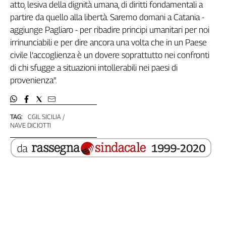
atto, lesiva della dignità umana, di diritti fondamentali a
Filcams
partire da quello alla libertà. Saremo domani a Catania -
Filctem
aggiunge Pagliaro - per ribadire principi umanitari per noi
Fillea
irrinunciabili e per dire ancora una volta che in un Paese
Filt
civile l’accoglienza è un dovere soprattutto nei confronti
Fiom
di chi sfugge a situazioni intollerabili nei paesi di
Fisac
provenienza”.
Flai
Flc
Fp
TAG:
CGIL SICILIA
Nidil
NAVE DICIOTTI
Slc
Spi
Inca
Caaf
Speciali
G8
di