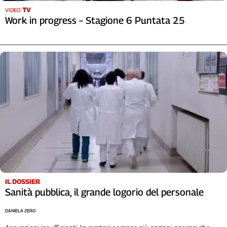
Girasoli
TV
VIDEO
Il
Work in progress – Stagione 6 Puntata 25
Sassolino
Linea
Economica
Tech
It
Easy
Inserti
Idea
Diffusa
InFlai
Le
trasmissioni
IL DOSSIER
tv
Sanità pubblica, il grande logorio del personale
Work
DANIELA ZERO
in
Progress