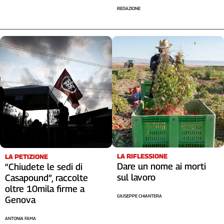
Liguria
REDAZIONE
Lombardia
Marche
Piemonte
Puglia
Sardegna
Sicilia
Toscana
Trentino
Umbria
Valle
D'Aosta
Veneto
LA RIFLESSIONE
LA PETIZIONE
Dare un nome ai morti
“Chiudete le sedi di
sul lavoro
Casapound”, raccolte
Archivio
Storico
oltre 10mila firme a
1955-
GIUSEPPE CHIANTERA
Genova
2014
ANTONIA FAMA