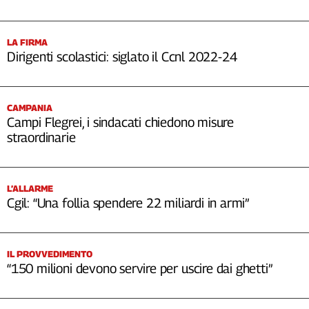
Cerca
LA FIRMA
Dirigenti scolastici: siglato il Ccnl 2022-24
Contatti
La
CAMPANIA
Campi Flegrei, i sindacati chiedono misure
redazione
straordinarie
Newsletter
L’ALLARME
Social
Cgil: “Una follia spendere 22 miliardi in armi”
IL PROVVEDIMENTO
“150 milioni devono servire per uscire dai ghetti”