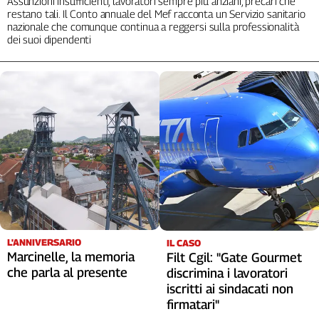
Assunzioni insufficienti, lavoratori sempre più anziani, precari che
restano tali. Il Conto annuale del Mef racconta un Servizio sanitario
L'Italia
nazionale che comunque continua a reggersi sulla professionalità
nel
dei suoi dipendenti
Lavoro
Territori
Abruzzo-
Molise
Alto
Adige
Basilicata
Calabria
Campania
Emilia-
Romagna
L'ANNIVERSARIO
IL CASO
Marcinelle, la memoria
Filt Cgil: "Gate Gourmet
Friuli
Venezia
che parla al presente
discrimina i lavoratori
Giulia
iscritti ai sindacati non
firmatari"
Lazio