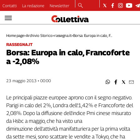
Contatti
La redazione
Newsletter
Video
Podcast
Home page
>
Archivio Storico
>
rassegna.it
>
Borsa: Europa in calo, F...
Dirette
RASSEGNA.IT
Longform
Borsa: Europa in calo, Francoforte
Copertine
a -2,08%
Economia
Lavoro
Ambiente
23 maggio 2013 • 00:00
Diritti
Welfare
Le principali piazze europee aprono con il segno negativo.
Italia
Parigi in calo del 2%, Londra dell'1,42% e Francoforte del
Internazionale
2,08%. Dopo la diffusione dell'indice Pmi cinese misurato
Culture
da Hsbc a maggio, che ha visto una
diminuzione dell'attività manifatturiera per la prima volta
Categorie
da sette mesi, sono scattare le vendite a Tokyo, che ha