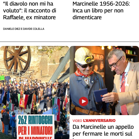
Liguria
“Il diavolo non mi ha
Marcinelle 1956-2026:
voluto”: il racconto di
Inca un libro per non
Lombardia
Raffaele, ex minatore
dimenticare
Marche
Piemonte
DANIELE DIEZ E DAVIDE COLELLA
Puglia
Sardegna
Sicilia
Toscana
Trentino
Umbria
Valle
D'Aosta
Veneto
Archivio
Storico
L'ANNIVERSARIO
1955-
VIDEO
2014
Da Marcinelle un appello
per fermare le morti sul