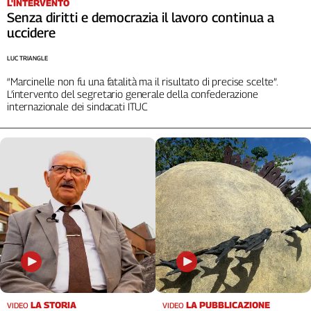
L'INTERVENTO
L'Italia
Senza diritti e democrazia il lavoro continua a
nel
uccidere
Lavoro
LUC TRIANGLE
Territori
“Marcinelle non fu una fatalità ma il risultato di precise scelte”.
L’intervento del segretario generale della confederazione
Abruzzo-
internazionale dei sindacati ITUC
Molise
Alto
Adige
Basilicata
Calabria
Campania
Emilia-
Romagna
Friuli
Venezia
Giulia
Lazio
LA STORIA
LA PUBBLICAZIONE
VIDEO
VIDEO