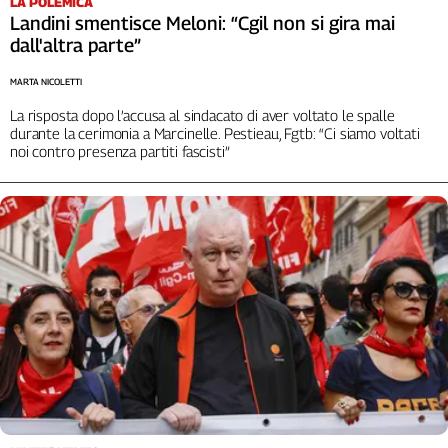
LA POLEMICA
Girasoli
Landini smentisce Meloni: “Cgil non si gira mai
Il
dall'altra parte”
Sassolino
Linea
MARTA NICOLETTI
Economica
La risposta dopo l’accusa al sindacato di aver voltato le spalle
Tech
durante la cerimonia a Marcinelle. Pestieau, Fgtb: “Ci siamo voltati
It
noi contro presenza partiti fascisti”
Easy
Inserti
Idea
Diffusa
InFlai
Le
trasmissioni
tv
Work
in
Progress