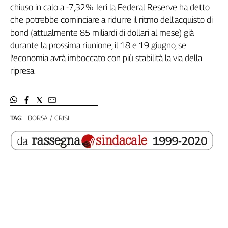
chiuso in calo a -7,32%. Ieri la Federal Reserve ha detto
Filcams
che potrebbe cominciare a ridurre il ritmo dell'acquisto di
Filctem
bond (attualmente 85 miliardi di dollari al mese) già
Fillea
durante la prossima riunione, il 18 e 19 giugno, se
Filt
l'economia avrà imboccato con più stabilità la via della
Fiom
ripresa.
Fisac
Flai
Flc
Fp
TAG:
BORSA
CRISI
Nidil
Slc
Spi
Inca
Caaf
Speciali
G8
di