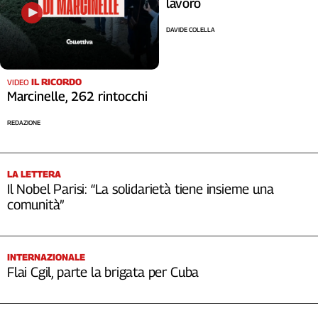
lavoro
Cerca
DAVIDE COLELLA
Contatti
IL RICORDO
VIDEO
Marcinelle, 262 rintocchi
La
redazione
REDAZIONE
Newsletter
LA LETTERA
Il Nobel Parisi: “La solidarietà tiene insieme una
Social
comunità”
INTERNAZIONALE
Flai Cgil, parte la brigata per Cuba