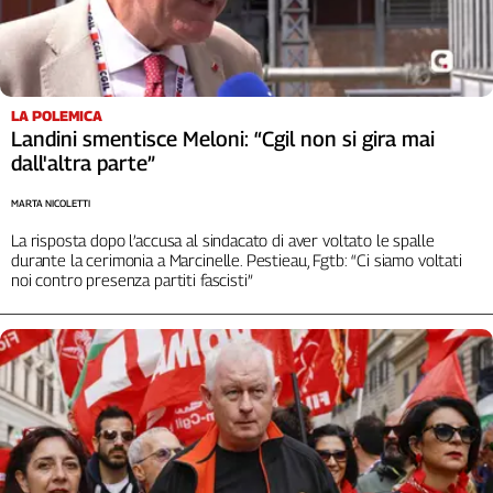
L'Italia
nel
Lavoro
LA POLEMICA
Territori
Landini smentisce Meloni: “Cgil non si gira mai
Abruzzo-
dall'altra parte”
Molise
MARTA NICOLETTI
Alto
Adige
La risposta dopo l’accusa al sindacato di aver voltato le spalle
Basilicata
durante la cerimonia a Marcinelle. Pestieau, Fgtb: “Ci siamo voltati
noi contro presenza partiti fascisti”
Calabria
Campania
Emilia-
Romagna
Friuli
Venezia
Giulia
Lazio