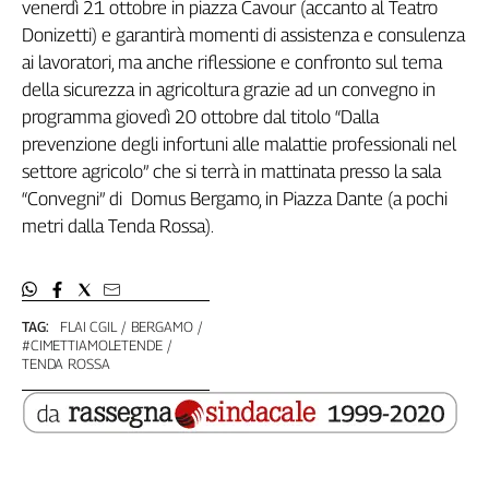
venerdì 21 ottobre in piazza Cavour (accanto al Teatro
Genova,
Donizetti) e garantirà momenti di assistenza e consulenza
il
ai lavoratori, ma anche riflessione e confronto sul tema
sangue
della sicurezza in agricoltura grazie ad un convegno in
della
ragione
programma giovedì 20 ottobre dal titolo “Dalla
prevenzione degli infortuni alle malattie professionali nel
120
anni
settore agricolo” che si terrà in mattinata presso la sala
Cgil
“Convegni” di Domus Bergamo, in Piazza Dante (a pochi
Collettiva
metri dalla Tenda Rossa).
Academy
Collettiva
Play
TAG:
FLAI CGIL
BERGAMO
Rubriche
#CIMETTIAMOLETENDE
TENDA ROSSA
Collettiva
Talk
La
settimana
Collettiva