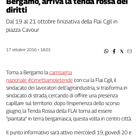
Bergamo, arriva la tenda rossa dei
Filcams
diritti
Filctem
Fillea
Dal 19 al 21 ottobre l'iniziativa della Flai Cgil in
Filt
piazza Cavour
Fiom
Fisac
17 ottobre 2016 • 18:01
Flai
Flc
Fp
Torna a Bergamo la
campagna
Nidil
nazionale #cimettiamoletende
con cui la Flai Cgil, il
Slc
sindacato dei lavoratori dell’agroindustria, si trasforma in
Spi
sindacato di strada, cercando di offrire una presenza
Inca
capillare sul territorio: dopo l’esperienza dello scorso
Caaf
giugno, la Tenda Rossa della FLAI torna ad essere
“piantata” in terra bergamasca, questa volta in centro città.
Speciali
G8
Il punto informativo sarà attivo mercoledì 19, giovedì 20 e
di