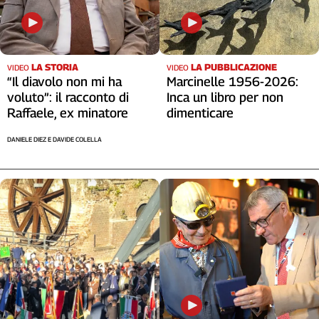
Cerca
Contatti
LA STORIA
LA PUBBLICAZIONE
VIDEO
VIDEO
“Il diavolo non mi ha
Marcinelle 1956-2026:
voluto”: il racconto di
Inca un libro per non
La
Raffaele, ex minatore
dimenticare
redazione
DANIELE DIEZ E DAVIDE COLELLA
Newsletter
Social