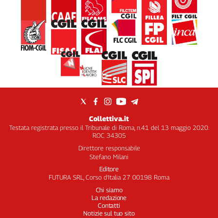
Collettiva.it
Testata registrata presso il Tribunale di Roma, n.41 del 13 maggio 2020.
ROC 34305
Direttore responsabile
Stefano Milani
Editore
FUTURA SRL, Corso d’Italia 27 00198 Roma
Chi siamo
La redazione
Contatti
Notizie sul tuo sito