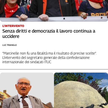
Liguria
Lombardia
Marche
Piemonte
L'INTERVENTO
Puglia
Senza diritti e democrazia il lavoro continua a
Sardegna
uccidere
Sicilia
Toscana
LUC TRIANGLE
Trentino
“Marcinelle non fu una fatalità ma il risultato di precise scelte”.
L’intervento del segretario generale della confederazione
Umbria
internazionale dei sindacati ITUC
Valle
D'Aosta
Veneto
Archivio
Storico
1955-
2014