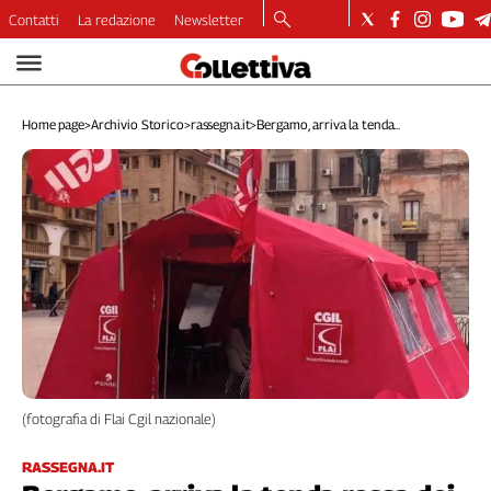
Contatti
La redazione
Newsletter
Video
Podcast
Home page
>
Archivio Storico
>
rassegna.it
>
Bergamo, arriva la tenda...
Dirette
Longform
Copertine
Economia
Lavoro
Ambiente
Diritti
Welfare
Italia
Internazionale
(fotografia di Flai Cgil nazionale)
Culture
Categorie
RASSEGNA.IT