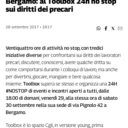
Bergamo: al Toolbox 24h no stop
Filcams
sui diritti dei precari
Filctem
Fillea
Filt
28 settembre 2017 • 18:17
Fiom
Fisac
Ventiquattro ore di attività no stop, con tredici
Flai
iniziative diverse
per confrontarsi sui diritti dei lavoratori
Flc
precari, discutere, conoscersi, avere qualche dritta su
Fp
come comportarsi durante i colloqui di lavoro, ma anche
Nidil
per divertirsi, giocare, mangiare e bere qualcosa
Slc
insieme:
Toolbox
supera se stesso e organizza una
24H
Spi
#NOSTOP di eventi e incontri aperti a tutti, dalle
Inca
18.00
di domani, venerdì
29
,
alla stessa ora di sabato
Caaf
30 settembre nella sua sede di via Pignolo 42 a
Bergamo.
Speciali
G8
Toolbox è lo spazio Cgil, in versione young, prima
di