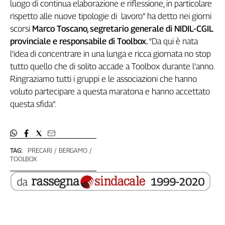
Girasoli
luogo di continua elaborazione e riflessione, in particolare
Il
rispetto alle nuove tipologie di lavoro” ha detto nei giorni
Sassolino
scorsi
Marco Toscano, segretario generale di NIDIL-CGIL
Linea
provinciale e responsabile di Toolbox.
“Da qui è nata
Economica
l’idea di concentrare in una lunga e ricca giornata no stop
Tech
tutto quello che di solito accade a Toolbox durante l’anno.
It
Ringraziamo tutti i gruppi e le associazioni che hanno
Easy
voluto partecipare a questa maratona e hanno accettato
questa sfida”.
Inserti
Idea
Diffusa
InFlai
TAG:
PRECARI
BERGAMO
TOOLBOX
Le
trasmissioni
tv
Work
in
Progress