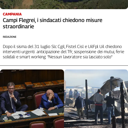
Cerca
CAMPANIA
Campi Flegrei, i sindacati chiedono misure
straordinarie
Contatti
REDAZIONE
La
Dopo il sisma del 31 luglio Slc Cgil, Fistel Cisl e UilFpl Uil chiedono
redazione
interventi urgenti: anticipazione del Tfr, sospensione dei mutui, ferie
solidali e smart working: "Nessun lavoratore sia lasciato solo"
Newsletter
Social