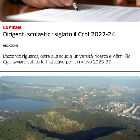
Liguria
Lombardia
Marche
Piemonte
LA FIRMA
Dirigenti scolastici: siglato il Ccnl 2022-24
Puglia
Sardegna
REDAZIONE
Sicilia
L’accordo riguarda, oltre alla scuola, università, ricerca e Afam. Flc
Toscana
Cgil: avviare subito le trattative per il rinnovo 2025-27
Trentino
Umbria
Valle
D'Aosta
Veneto
Archivio
Storico
1955-
2014