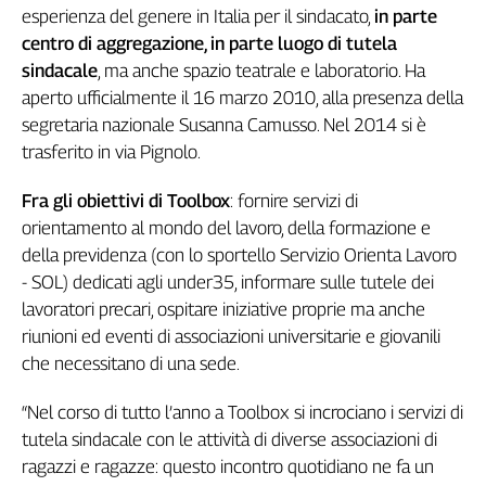
esperienza del genere in Italia per il sindacato,
in parte
Genova,
centro di aggregazione, in parte luogo di tutela
il
sangue
sindacale
, ma anche spazio teatrale e laboratorio. Ha
della
aperto ufficialmente il 16 marzo 2010, alla presenza della
ragione
segretaria nazionale Susanna Camusso. Nel 2014 si è
120
trasferito in via Pignolo.
anni
Cgil
Fra gli obiettivi di Toolbox
: fornire servizi di
Collettiva
orientamento al mondo del lavoro, della formazione e
Academy
della previdenza (con lo sportello Servizio Orienta Lavoro
- SOL) dedicati agli under35, informare sulle tutele dei
Collettiva
Play
lavoratori precari, ospitare iniziative proprie ma anche
Rubriche
riunioni ed eventi di associazioni universitarie e giovanili
che necessitano di una sede.
Collettiva
Talk
“Nel corso di tutto l’anno a Toolbox si incrociano i servizi di
La
tutela sindacale con le attività di diverse associazioni di
settimana
Collettiva
ragazzi e ragazze: questo incontro quotidiano ne fa un