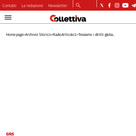
Contatti
La redazione
Newsletter
Video
Podcast
Home page
>
Archivio Storico
>
RadioArticolo1
>
Tessiamo i diritti globa...
Dirette
Longform
Copertine
Economia
Lavoro
Ambiente
Diritti
Welfare
Italia
Internazionale
Culture
Categorie
GRS