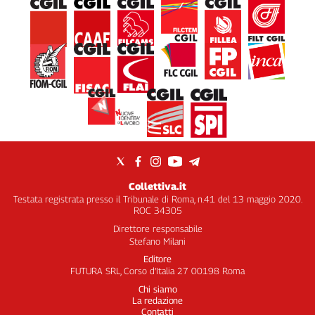
Collettiva.it
Testata registrata presso il Tribunale di Roma, n.41 del 13 maggio 2020.
ROC 34305
Direttore responsabile
Stefano Milani
Editore
FUTURA SRL, Corso d’Italia 27 00198 Roma
Chi siamo
La redazione
Contatti