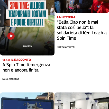
Liguria
Lombardia
Marche
LA LETTERA
Piemonte
“Bella Ciao non è mai
Puglia
stata così bella”: la
solidarietà di Ken Loach a
Sardegna
Spin Time
Sicilia
Toscana
MARTA NICOLETTI
Trentino
Umbria
IL RACCONTO
VIDEO
A Spin Time l’emergenza
Valle
non è ancora finita
D'Aosta
Veneto
IVANA MARRONE
Archivio
Storico
1955-
2014