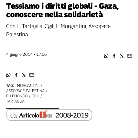
Filcams
Tessiamo i diritti globali - Gaza,
Filctem
conoscere nella solidarietà
Fillea
Con L. Tartaglia, Cgil; L. Morgantini, Assopace
Filt
Palestina
Fiom
Fisac
Flai
4 giugno 2014 • 17:06
Flc
Fp
Nidil
Slc
TAG:
MORGANTINI
ASSOPACE PALESTINA
Spi
ELLEMONDO
CGIL
Inca
TARTAGLIA
Caaf
Speciali
G8
di