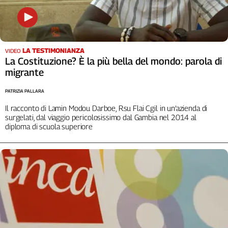
Girasoli
Il
Sassolino
Linea
Economica
LA TESTIMONIANZA
VIDEO
La Costituzione? È la più bella del mondo: parola di
Tech
migrante
It
Easy
PATRIZIA PALLARA
Inserti
Il racconto di Lamin Modou Darboe, Rsu Flai Cgil in un’azienda di
surgelati, dal viaggio pericolosissimo dal Gambia nel 2014 al
Idea
diploma di scuola superiore
Diffusa
InFlai
Le
trasmissioni
tv
Work
in
Progress