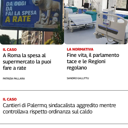
Cerca
Contatti
La
LA NORMATIVA
IL CASO
redazione
Fine vita, il parlamento
A Roma la spesa al
tace e le Regioni
supermercato la puoi
Newsletter
regolano
fare a rate
SANDRO GALLITTU
PATRIZIA PALLARA
Social
IL CASO
Cantieri di Palermo, sindacalista aggredito mentre
controllava rispetto ordinanza sul caldo