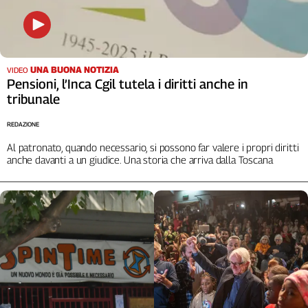
L'Italia
nel
Lavoro
UNA BUONA NOTIZIA
VIDEO
Territori
Pensioni, l’Inca Cgil tutela i diritti anche in
Abruzzo-
tribunale
Molise
REDAZIONE
Alto
Adige
Al patronato, quando necessario, si possono far valere i propri diritti
anche davanti a un giudice. Una storia che arriva dalla Toscana
Basilicata
Calabria
Campania
Emilia-
Romagna
Friuli
Venezia
Giulia
Lazio