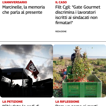
Liguria
L'ANNIVERSARIO
IL CASO
Marcinelle, la memoria
Filt Cgil: "Gate Gourmet
Lombardia
che parla al presente
discrimina i lavoratori
Marche
iscritti ai sindacati non
Piemonte
firmatari"
Puglia
Sardegna
REDAZIONE
Sicilia
Toscana
Trentino
Umbria
Valle
D'Aosta
Veneto
Archivio
Storico
1955-
2014
LA RIFLESSIONE
LA PETIZIONE