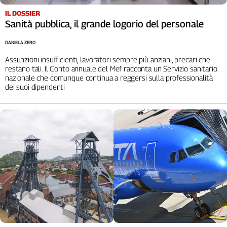
L'Italia
IL DOSSIER
nel
Sanità pubblica, il grande logorio del personale
Lavoro
DANIELA ZERO
Territori
Assunzioni insufficienti, lavoratori sempre più anziani, precari che
restano tali. Il Conto annuale del Mef racconta un Servizio sanitario
Abruzzo-
nazionale che comunque continua a reggersi sulla professionalità
Molise
dei suoi dipendenti
Alto
Adige
Basilicata
Calabria
Campania
Emilia-
Romagna
Friuli
Venezia
Giulia
Lazio