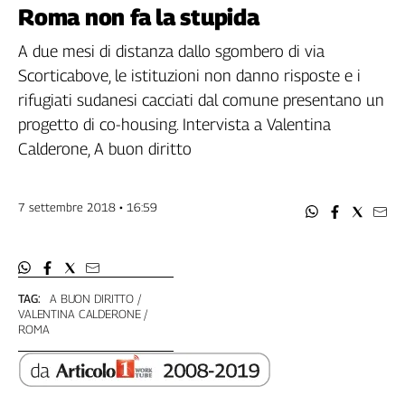
Filcams
Roma non fa la stupida
Filctem
A due mesi di distanza dallo sgombero di via
Fillea
Scorticabove, le istituzioni non danno risposte e i
Filt
rifugiati sudanesi cacciati dal comune presentano un
Fiom
progetto di co-housing. Intervista a Valentina
Fisac
Calderone, A buon diritto
Flai
Flc
Fp
7 settembre 2018 • 16:59
Nidil
Slc
Spi
Inca
TAG:
A BUON DIRITTO
VALENTINA CALDERONE
Caaf
ROMA
Speciali
G8
di