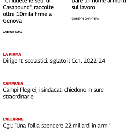
Dare un nome ai morti
“Chiudete le sedi di
Cerca
sul lavoro
Casapound”, raccolte
oltre 10mila firme a
GIUSEPPE CHIANTERA
Genova
Contatti
ANTONIA FAMA
La
redazione
LA FIRMA
Dirigenti scolastici: siglato il Ccnl 2022-24
Newsletter
CAMPANIA
Social
Campi Flegrei, i sindacati chiedono misure
straordinarie
L’ALLARME
Cgil: “Una follia spendere 22 miliardi in armi”