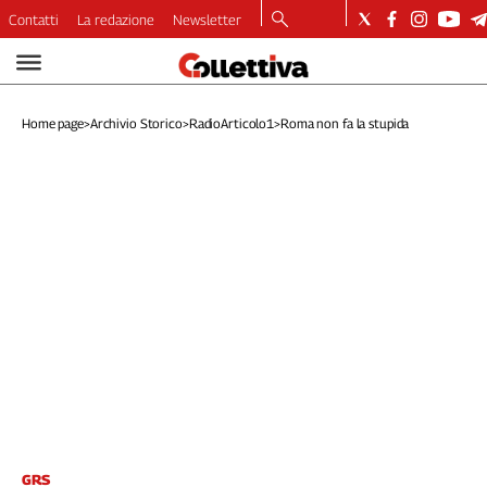
Contatti
La redazione
Newsletter
Video
Podcast
Home page
>
Archivio Storico
>
RadioArticolo1
>
Roma non fa la stupida
Dirette
Longform
Copertine
Economia
Lavoro
Ambiente
Diritti
Welfare
Italia
Internazionale
Culture
Categorie
GRS