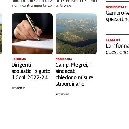
contratto. Chiesto l'intervento del Ministero del Lavoro
e un incontro urgente con Ita Airways
BIOMEDICALE
Gambro-Van
spezzatino
LAGALITÀ
La riforma
questione 
LA FIRMA
CAMPANIA
Dirigenti
Campi Flegrei, i
scolastici: siglato
sindacati
il Ccnl 2022-24
chiedono misure
straordinarie
REDAZIONE
REDAZIONE