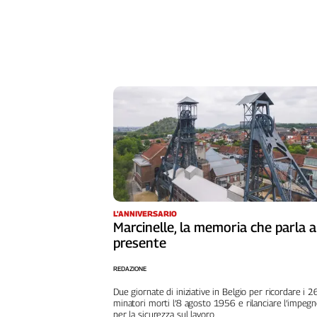
Girasoli
Il
Sassolino
Linea
Economica
Tech
It
Easy
Inserti
Idea
Diffusa
InFlai
L'ANNIVERSARIO
Marcinelle, la memoria che parla a
Le
presente
trasmissioni
tv
REDAZIONE
Work
Due giornate di iniziative in Belgio per ricordare i 
in
minatori morti l’8 agosto 1956 e rilanciare l’impeg
Progress
per la sicurezza sul lavoro