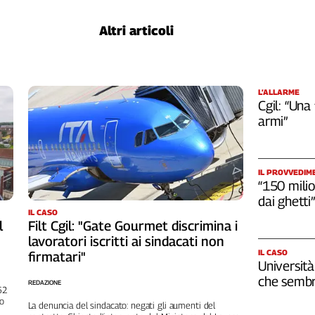
Altri articoli
L’ALLARME
Cgil: “Una
armi”
IL PROVVEDIM
“150 milio
dai ghetti”
IL CASO
l
Filt Cgil: "Gate Gourmet discrimina i
lavoratori iscritti ai sindacati non
IL CASO
firmatari"
Università
che sembr
REDAZIONE
262
no
La denuncia del sindacato: negati gli aumenti del