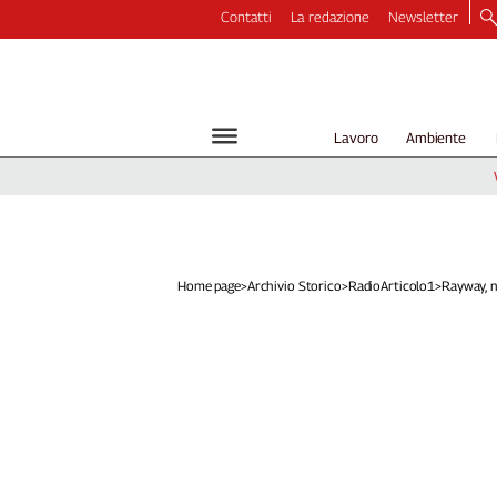
Contatti
La redazione
Newsletter
Video
Podcast
Dirette
Lavoro
Ambiente
Longform
Copertine
Economia
Lavoro
Ambiente
Home page
>
Archivio Storico
>
RadioArticolo1
>
Rayway, no
Diritti
Welfare
Italia
Internazionale
Culture
Categorie