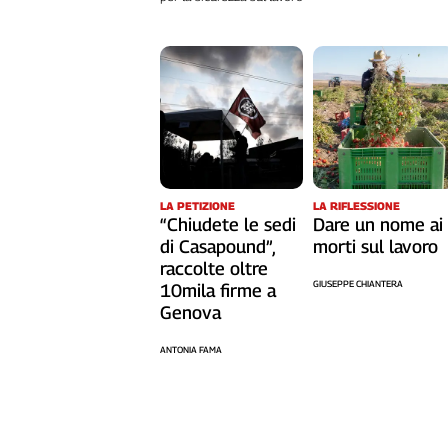
L'Italia
nel
Lavoro
Territori
Abruzzo-
Molise
Alto
LA RIFLESSIONE
LA PETIZIONE
Adige
Dare un nome ai
“Chiudete le sedi
Basilicata
morti sul lavoro
di Casapound”,
Calabria
raccolte oltre
GIUSEPPE CHIANTERA
Campania
10mila firme a
Genova
Emilia-
Romagna
ANTONIA FAMA
Friuli
Venezia
Giulia
Lazio