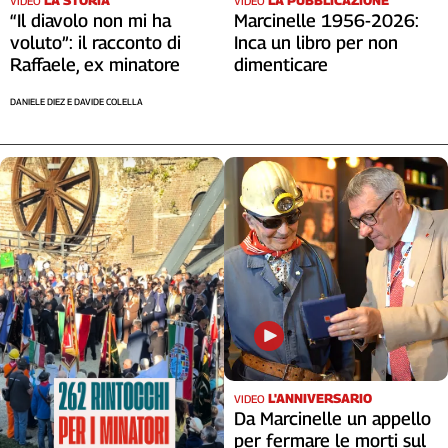
LA STORIA
LA PUBBLICAZIONE
VIDEO
VIDEO
Liguria
“Il diavolo non mi ha
Marcinelle 1956-2026:
Lombardia
voluto”: il racconto di
Inca un libro per non
Marche
Raffaele, ex minatore
dimenticare
Piemonte
DANIELE DIEZ E DAVIDE COLELLA
Puglia
Sardegna
Sicilia
Toscana
Trentino
Umbria
Valle
D'Aosta
Veneto
Archivio
Storico
1955-
L'ANNIVERSARIO
VIDEO
2014
Da Marcinelle un appello
per fermare le morti sul