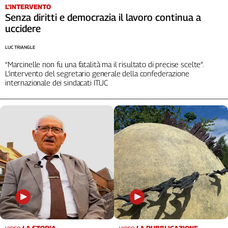
L'INTERVENTO
L'Italia
Senza diritti e democrazia il lavoro continua a
nel
uccidere
Lavoro
LUC TRIANGLE
Territori
“Marcinelle non fu una fatalità ma il risultato di precise scelte”.
Abruzzo-
L’intervento del segretario generale della confederazione
Molise
internazionale dei sindacati ITUC
Alto
Adige
Basilicata
Calabria
Campania
Emilia-
Romagna
Friuli
Venezia
Giulia
Lazio