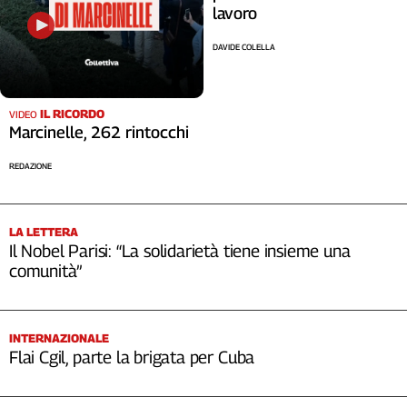
lavoro
Cerca
DAVIDE COLELLA
Contatti
IL RICORDO
VIDEO
La
Marcinelle, 262 rintocchi
redazione
REDAZIONE
Newsletter
LA LETTERA
Il Nobel Parisi: “La solidarietà tiene insieme una
Social
comunità”
INTERNAZIONALE
Flai Cgil, parte la brigata per Cuba