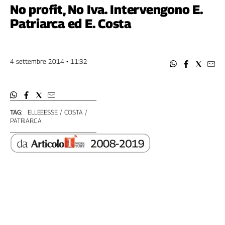
Filcams
No profit, No Iva. Intervengono E.
Filctem
Patriarca ed E. Costa
Fillea
Filt
Fiom
4 settembre 2014 • 11:32
Fisac
Flai
Flc
Fp
TAG:
ELLEEESSE
COSTA
PATRIARCA
Nidil
Slc
Spi
Inca
Caaf
Speciali
G8
di