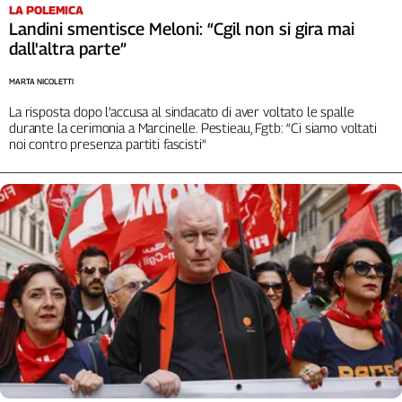
Girasoli
LA POLEMICA
Landini smentisce Meloni: “Cgil non si gira mai
Il
Sassolino
dall'altra parte”
Linea
MARTA NICOLETTI
Economica
La risposta dopo l’accusa al sindacato di aver voltato le spalle
Tech
durante la cerimonia a Marcinelle. Pestieau, Fgtb: “Ci siamo voltati
It
noi contro presenza partiti fascisti”
Easy
Inserti
Idea
Diffusa
InFlai
Le
trasmissioni
tv
Work
in
Progress