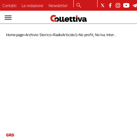
Contatti
La redazione
Newsletter
Video
Podcast
Home page
>
Archivio Storico
>
RadioArticolo1
>
No profit, No Iva. Inter...
Dirette
Longform
Copertine
Economia
Lavoro
Ambiente
Diritti
Welfare
Italia
Internazionale
Culture
Categorie
GRS